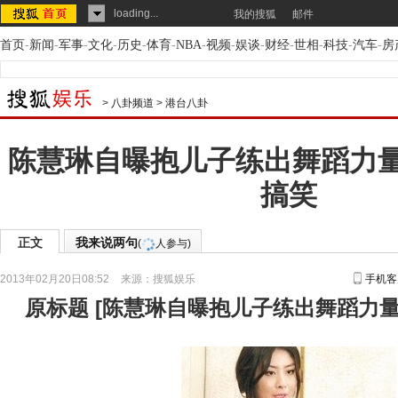
loading...
我的搜狐
邮件
首页
-
新闻
-
军事
-
文化
-
历史
-
体育
-
NBA
-
视频
-
娱谈
-
财经
-
世相
-
科技
-
汽车
-
房
>
八卦频道
>
港台八卦
陈慧琳自曝抱儿子练出舞蹈力量
搞笑
正文
我来说两句
(
人参与)
2013年02月20日08:52
来源：
搜狐娱乐
手机客
原标题
[
陈慧琳自曝抱儿子练出舞蹈力量