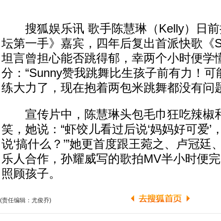
搜狐娱乐讯 歌手陈慧琳（Kelly）日
坛第一手》嘉宾，四年后复出首派快歌《So
坦言曾担心能否跳得郁，幸两个小时便学
分：“Sunny赞我跳舞比生孩子前有力！
练大力了，现在抱着两包米跳舞都没有问题
宣传片中，陈慧琳头包毛巾狂吃辣椒和
笑，她说：“虾饺儿看过后说‘妈妈好可爱’
说‘搞什么？’”她更首度跟王菀之、卢冠廷、
乐人合作，孙耀威写的歌拍MV半小时便
照顾孩子。
(责任编辑：尤俊乔)