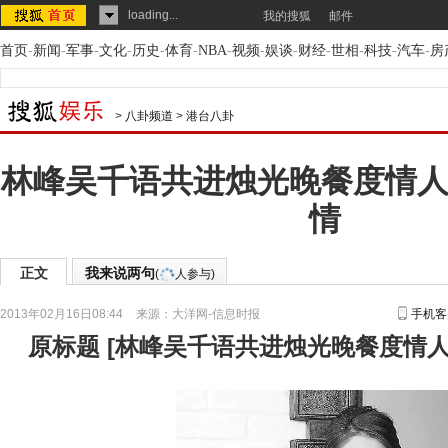
loading...
我的搜狐
邮件
首页
-
新闻
-
军事
-
文化
-
历史
-
体育
-
NBA
-
视频
-
娱谈
-
财经
-
世相
-
科技
-
汽车
-
房
>
八卦频道
>
港台八卦
林峰吴千语共进烛光晚餐度情人
情
正文
我来说两句
(
人参与)
2013年02月16日08:44
来源：
大洋网-信息时报
手机客
原标题
[
林峰吴千语共进烛光晚餐度情人