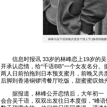
林峰与吴千语前晚共度首个情人节
[保存到相册
信息时报讯 33岁的林峰恋上19岁的
开承认恋情，给“千语BB”一个女友名分
两人日前拍拖到日本预支蜜月，前晚又共
后脚到香港铜锣湾餐厅吃饭，甜蜜蜜叹烛
据报道，林峰公开恋情后，大年初一（2
会合吴千语，双双出发往日本度假，“峰语