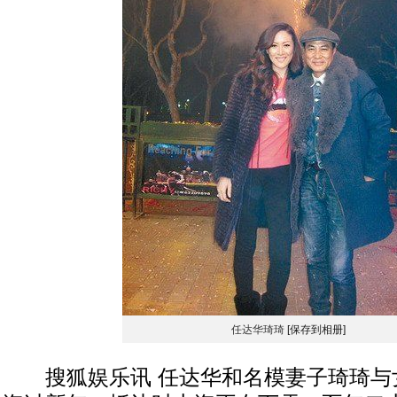
任达华琦琦
[保存到相册]
搜狐娱乐讯 任达华和名模妻子琦琦与