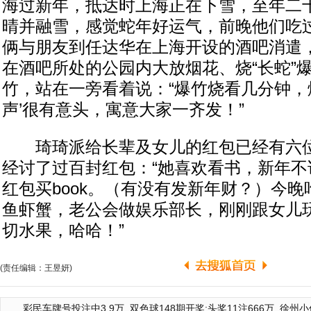
海过新年，抵达时上海正在下雪，至年二
晴并融雪，感觉蛇年好运气，前晚他们吃
俩与朋友到任达华在上海开设的酒吧消遣
在酒吧所处的公园内大放烟花、烧“长蛇”
竹，站在一旁看着说：“爆竹烧看几分钟，
声’很有意头，寓意大家一齐发！”
琦琦派给长辈及女儿的红包已经有六位
经讨了过百封红包：“她喜欢看书，新年不说
红包买book。（有没有发新年财？）今
鱼虾蟹，老公会做娱乐部长，刚刚跟女儿
切水果，哈哈！”
(责任编辑：王昱妍)
彩民车牌号投注中3.9万
双色球148期开奖:头奖11注666万
徐州小