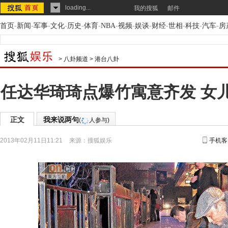
loading...
我的搜狐
邮件
首页
-
新闻
-
军事
-
文化
-
历史
-
体育
-
NBA
-
视频
-
娱谈
-
财经
-
世相
-
科技
-
汽车
-
房
>
八卦频道
>
港台八卦
任达华琦琦点爆竹寓意齐发 女
正文
我来说两句
(
人参与)
2013年02月11日11:21
来源：
搜狐娱乐
手机客