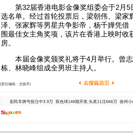
第32届香港电影金像奖组委会于2月5
选名单。经过首轮投票后，梁朝伟、梁家
泽、张家辉等男星共争影帝，杨千嬅凭借
围最佳女主角奖项，该片在香港上映时收获
房。
本届金像奖颁奖礼将于4月举行。曾志
栋、林晓峰组成全男班主持人。
(责任编辑：尤俊乔)
彩民车牌号投注中3.9万
双色球148期开奖:头奖11注666万
徐州小