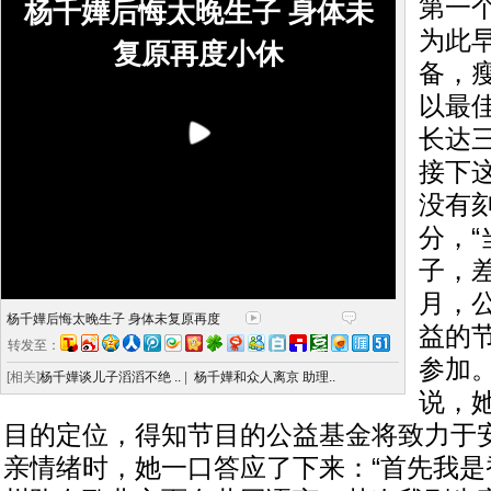
第一
杨千嬅后悔太晚生子 身体未
为此
复原再度小休
备，
以最
长达
接下
没有
分，
子，
月，
杨千嬅后悔太晚生子 身体未复原再度
益的
转发至：
参加
[相关]
杨千嬅谈儿子滔滔不绝 ..
|
杨千嬅和众人离京 助理..
说，
目的定位，得知节目的公益基金将致力于
亲情绪时，她一口答应了下来：“首先我是