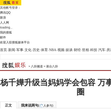
其他帐号登录：
腾讯QQ
新浪
人人网
loading...
我的搜狐
邮件
欢迎入驻搜狐媒体平台
首页
-
新闻
-
军事
-
文化
-
历史
-
体育
-
NBA
-
视频
-
娱谈
-
财经
-
世相
-
科技
-
汽车
-
房
>
八卦频道
>
港台八卦
杨千嬅升级当妈妈学会包容 万
圈
正文
我来说两句
(
人参与)