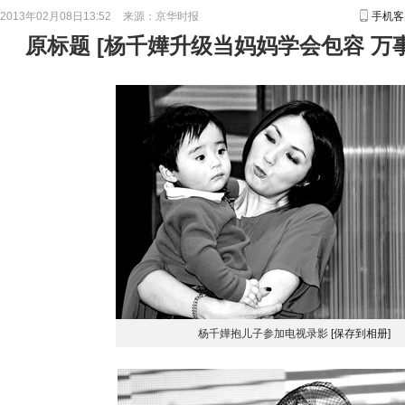
2013年02月08日13:52
来源：
京华时报
手机客
原标题
[
杨千嬅升级当妈妈学会包容 万
杨千嬅抱儿子参加电视录影
[保存到相册]