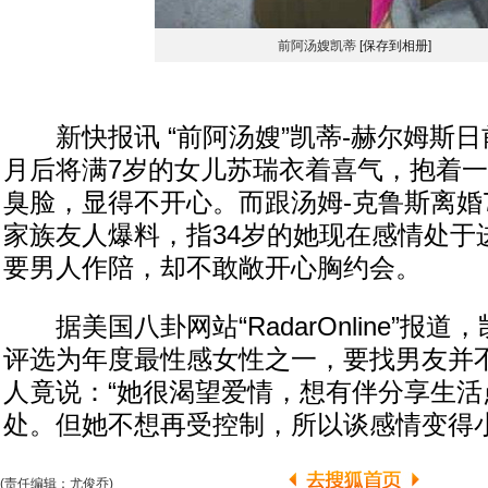
前阿汤嫂凯蒂
[保存到相册]
新快报讯 “前阿汤嫂”凯蒂-赫尔姆斯日
月后将满7岁的女儿苏瑞衣着喜气，抱着
臭脸，显得不开心。而跟汤姆-克鲁斯离婚
家族友人爆料，指34岁的她现在感情处于
要男人作陪，却不敢敞开心胸约会。
据美国八卦网站“RadarOnline”报
评选为年度最性感女性之一，要找男友并
人竟说：“她很渴望爱情，想有伴分享生活
处。但她不想再受控制，所以谈感情变得小
(责任编辑：尤俊乔)