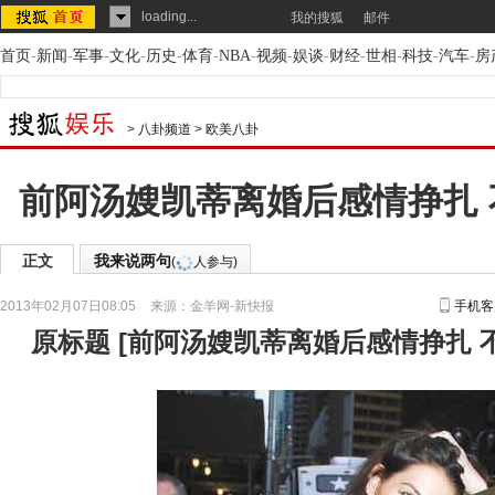
loading...
我的搜狐
邮件
首页
-
新闻
-
军事
-
文化
-
历史
-
体育
-
NBA
-
视频
-
娱谈
-
财经
-
世相
-
科技
-
汽车
-
房
>
八卦频道
>
欧美八卦
前阿汤嫂凯蒂离婚后感情挣扎
正文
我来说两句
(
人参与)
2013年02月07日08:05
来源：
金羊网-新快报
手机客
原标题
[
前阿汤嫂凯蒂离婚后感情挣扎 