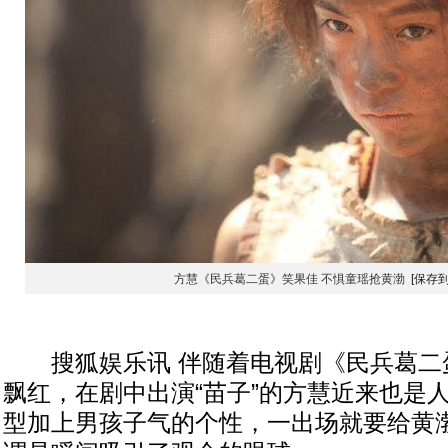
方慧《民兵葛二蛋》笑果佳 不惧童瑶抢黄渤
[保存
搜狐娱乐讯 伴随着电视剧《民兵葛二
飘红，在剧中出演“苗子”的方慧近来也是
型加上男孩子气的个性，一出场就要给黄