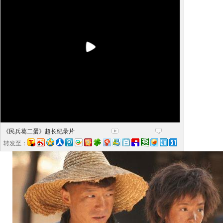
《民兵葛二蛋》超长纪录片
转发至：