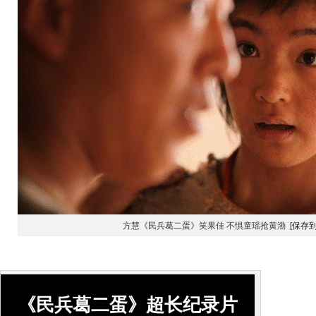
方慧《民兵葛二蛋》笑果佳 不惧童瑶抢黄渤
[保存
《民兵葛二蛋》超长纪录片