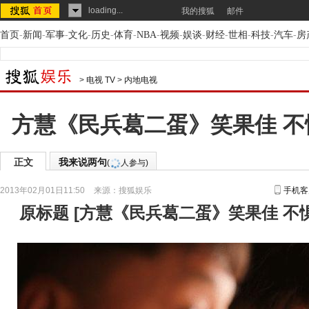
loading...
我的搜狐
邮件
首页
-
新闻
-
军事
-
文化
-
历史
-
体育
-
NBA
-
视频
-
娱谈
-
财经
-
世相
-
科技
-
汽车
-
房
>
电视 TV
>
内地电视
方慧《民兵葛二蛋》笑果佳 
正文
我来说两句
(
人参与)
2013年02月01日11:50
来源：
搜狐娱乐
手机客
原标题
[
方慧《民兵葛二蛋》笑果佳 不