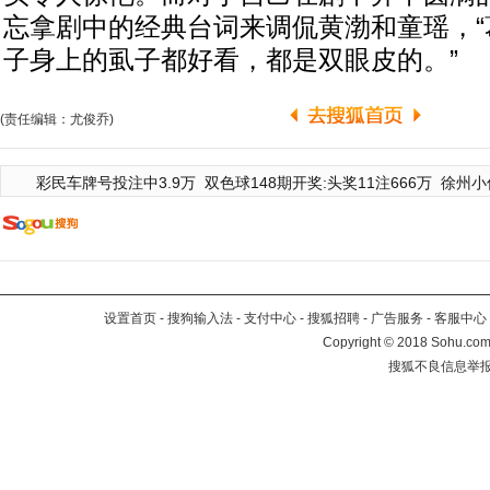
忘拿剧中的经典台词来调侃黄渤和童瑶，“
子身上的虱子都好看，都是双眼皮的。”
(责任编辑：尤俊乔)
彩民车牌号投注中3.9万
双色球148期开奖:头奖11注666万
徐州小
设置首页
-
搜狗输入法
-
支付中心
-
搜狐招聘
-
广告服务
-
客服中心
Copyright
©
2018 Sohu.com 
搜狐不良信息举