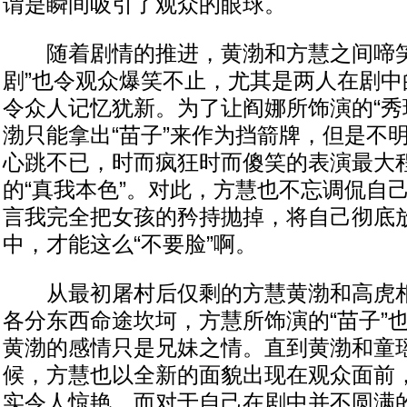
谓是瞬间吸引了观众的眼球。
随着剧情的推进，黄渤和方慧之间啼笑
剧”也令观众爆笑不止，尤其是两人在剧中
令众人记忆犹新。为了让阎娜所饰演的“秀
渤只能拿出“苗子”来作为挡箭牌，但是不明
心跳不已，时而疯狂时而傻笑的表演最大
的“真我本色”。对此，方慧也不忘调侃自
言我完全把女孩的矜持抛掉，将自己彻底
中，才能这么“不要脸”啊。
从最初屠村后仅剩的方慧黄渤和高虎相
各分东西命途坎坷，方慧所饰演的“苗子”
黄渤的感情只是兄妹之情。直到黄渤和童
候，方慧也以全新的面貌出现在观众面前
实令人惊艳。而对于自己在剧中并不圆满