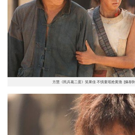
方慧《民兵葛二蛋》笑果佳 不惧童瑶抢黄渤
[保存