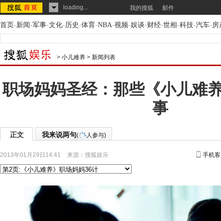
loading...
我的搜狐
邮件
首页
-
新闻
-
军事
-
文化
-
历史
-
体育
-
NBA
-
视频
-
娱谈
-
财经
-
世相
-
科技
-
汽车
-
房
>
小儿难养
>
新闻列表
职场妈妈圣经：那些《小儿难
事
正文
我来说两句
(
人参与)
2013年01月29日14:41
来源：
搜狐娱乐
手机客