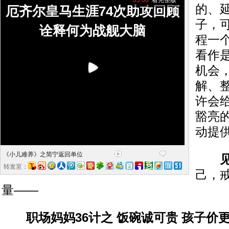
05:00
看完整版
的、
厄齐尔皇马生涯74次助攻回顾
子，
诠释何为战舰大脑
程一
看作
机会
解、
许会
豁亮
动提
《小儿难养》之简宁返回单位
转发至：
己，
量——
职场妈妈36计之 饭碗诚可贵 孩子价