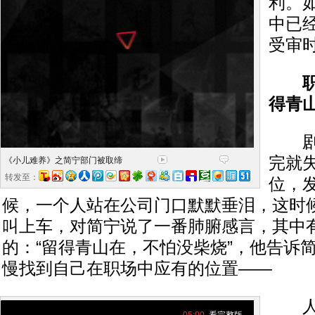
利。
中已
受审
得青
剧中
完就
《小儿难养》之简宁部门被取缔
转发至：
位，
候，一个人站在公司门口默默垂泪，这时
叫上车，对简宁说了一番肺腑感言，其中
的：“留得青山在，不怕没柴烧”，他告诉
慢找到自己在职场中应有的位置——
人的