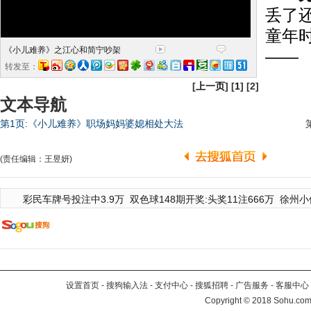
丢了
童年
《小儿难养》之江心和简宁吵架
——
转发至：
[
上一页
] [
1
] [2]
文本导航
第1页:《小儿难养》职场妈妈婆媳相处大法
(责任编辑：王昱妍)
彩民车牌号投注中3.9万
双色球148期开奖:头奖11注666万
徐州小
设置首页
-
搜狗输入法
-
支付中心
-
搜狐招聘
-
广告服务
-
客服中心
Copyright
©
2018 Sohu.com 