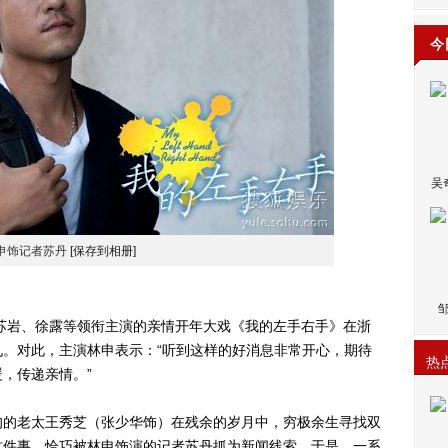
今
吴
申饰记者苏丹
[保存到相册]
岩、徐露等领衔主演的亲情开年大戏《我的左手右手》在浙
。对此，主演林申表示：“听到这样的好消息非常开心，期待
热
，传递亲情。”
的老太王秀芝（张少华饰）在残余的岁月中，穷极余生寻找双
这件事，恰巧被林申饰演的记者苏丹抓为新闻线索。于是，一系