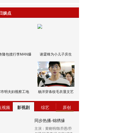
日娱点
奇隆包揽行李MAN爆
谢霆锋为小儿子庆生
邹市明夫妇视察工地
杨洋穿条纹毛衣显文艺
点视频
影视剧
综艺
原创
同步热播-锦绣缘
主演：黄晓明/陈乔恩/乔