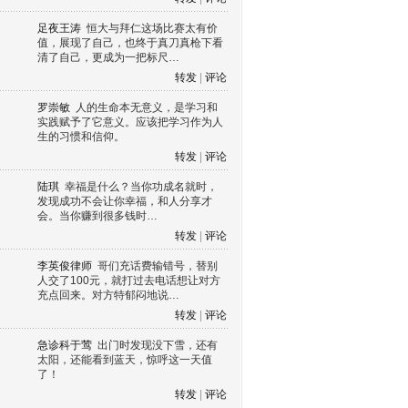
足夜王涛
恒大与拜仁这场比赛太有价
值，展现了自己，也终于真刀真枪下看
清了自己，更成为一把标尺…
转发
|
评论
罗崇敏
人的生命本无意义，是学习和
实践赋予了它意义。应该把学习作为人
生的习惯和信仰。
转发
|
评论
陆琪
幸福是什么？当你功成名就时，
发现成功不会让你幸福，和人分享才
会。当你赚到很多钱时…
转发
|
评论
李英俊律师
哥们充话费输错号，替别
人交了100元，就打过去电话想让对方
充点回来。对方特郁闷地说…
转发
|
评论
急诊科于莺
出门时发现没下雪，还有
太阳，还能看到蓝天，惊呼这一天值
了！
转发
|
评论