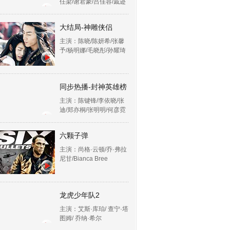
任梁/谢君豪/吕佳容/戚迹
大结局-神雕侠侣
主演：陈晓/陈妍希/张馨
予/杨明娜/毛晓彤/孙耀琦
同步热播-封神英雄榜
主演：陈键锋/李依晓/张
迪/郑亦桐/张明明/何彦霓
六颗子弹
主演：尚格·云顿/乔·弗拉
尼甘/Bianca Bree
龙虎少年队2
主演：艾斯·库珀/ 查宁·塔
图姆/ 乔纳·希尔