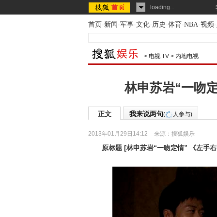
loading...
首页
-
新闻
-
军事
-
文化
-
历史
-
体育
-
NBA
-
视频
-
>
电视 TV
>
内地电视
林申苏岩“一吻定
正文
我来说两句
(
人参与)
2013年01月29日14:12
来源：
搜狐娱乐
原标题
[
林申苏岩“一吻定情” 《左手