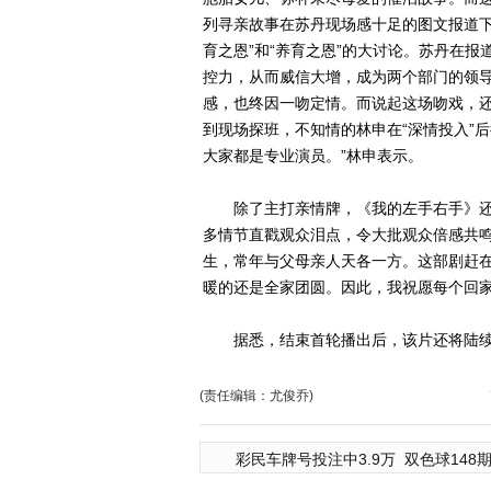
列寻亲故事在苏丹现场感十足的图文报道下
育之恩”和“养育之恩”的大讨论。苏丹在
控力，从而威信大增，成为两个部门的领
感，也终因一吻定情。而说起这场吻戏，
到现场探班，不知情的林申在“深情投入”
大家都是专业演员。”林申表示。
除了主打亲情牌，《我的左手右手》还
多情节直戳观众泪点，令大批观众倍感共鸣
生，常年与父母亲人天各一方。这部剧赶
暖的还是全家团圆。因此，我祝愿每个回家
据悉，结束首轮播出后，该片还将陆续
(责任编辑：尤俊乔)
彩民车牌号投注中3.9万
双色球148期