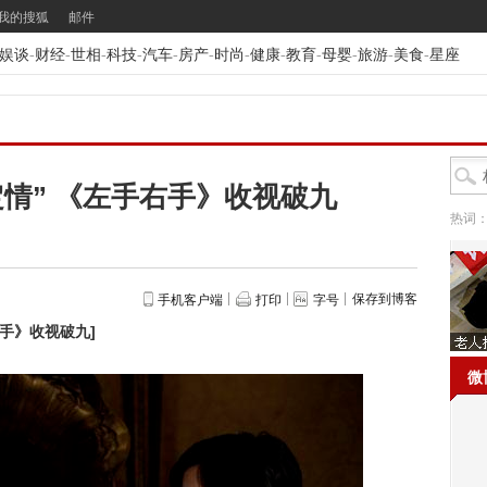
我的搜狐
邮件
娱谈
-
财经
-
世相
-
科技
-
汽车
-
房产
-
时尚
-
健康
-
教育
-
母婴
-
旅游
-
美食
-
星座
情” 《左手右手》收视破九
热词
保存到博客
手机客户端
打印
字号
右手》收视破九
]
微