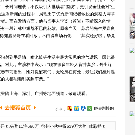
，长时间连载，不仅吸引大批读者“围观”，更引发全社会对“生
报道这则新闻的过程中，展现出了优秀新闻记者敏锐的洞察力与掌
导者。而在爱情方面，他与当事人李姿（苏岩）不断深入的情
还有一段让林申尴尬不已的花絮。原来当天，苏岩的先生罗嘉良
后得知嘉良哥在看回放，不由得当场石化……“其实还好啦，毕竟
辐射到手足情、啃老族等生活中最为常见的地气话题，因此很
。对此，主演林申表示：“现在很多年轻人背井离乡，外出谋
在春节前播出，刚好提醒我们，无论身在何处，最让我们感到温
的人都能顺利买到车票。”
登陆上海、深圳、广州等地面频道，敬请观看。
[保存到博客]
分享：
开奖:头奖11注666万
徐州小伙中得639万大奖
体彩摇奖