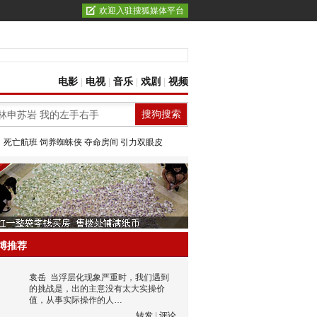
欢迎入驻搜狐媒体平台
电影
|
电视
|
音乐
|
戏剧
|
视频
：
死亡航班
饲养蜘蛛侠
夺命房间
引力双眼皮
博推荐
袁岳
当浮层化现象严重时，我们遇到
的挑战是，出的主意没有太大实操价
值，从事实际操作的人…
转发
|
评论