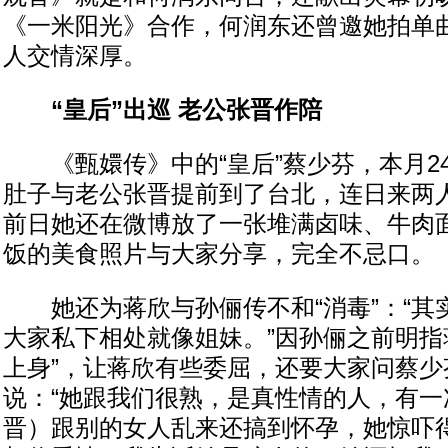
《一米阳光》合作，何润东还曾邀她拍单
人交情深厚。
“皇后”出巡 老公张晋作陪
《甄嬛传》中的“皇后”蔡少芬，本月24
肚子与老公张晋提前到了台北，连日来两
前日她还在微博放了一张堆满卤味、牛肉
饭的美食照片与大家分享，完全不忌口。
她还为蒋欣与孙俪传不和“消毒”：“其
大家私下相处就像姐妹。”因孙俪之前明指
上身”，让蒋欣有些委屈，还要大家问蔡少
说：“她跟我们很熟，是真性情的人，有一
晋）跟别的女人乱来还搞到怀孕，她惊吓