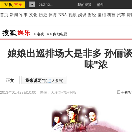
loading...
我的搜狐
邮件
首页
-
新闻
-
军事
-
文化
-
历史
-
体育
-
NBA
-
视频
-
娱谈
-
财经
-
世相
-
科技
-
汽车
-
房
>
电视 TV
>
内地电视
娘娘出巡排场大是非多 孙俪谈
味"浓
正文
我来说两句
(
人参与)
2013年01月28日10:00
来源：
大洋网-信息时报
手机客