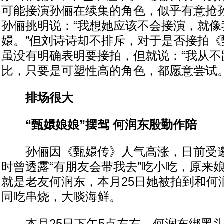
可能接演孙俪在续集的角色，似乎有意抢
孙俪挑明说：“我想她应该不会接演，就像
嬛。”但刘诗诗却不排斥，对于是否接拍《
虽没有明确表明要接拍，但就说：“我从不
比，只要是可塑性高的角色，都愿意尝试。
排场很大
“甄嬛娘娘”摆驾 何润东殷勤作陪
孙俪因《甄嬛传》人气高涨，日前受邀
时曾透露“有朋友会带我去”吃小吃，原来
就是老友何润东，本月25日她被拍到和何
同吃串烧，大啖海鲜。