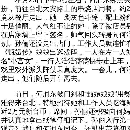
本月25日下午5点左右，何润东绑黑头
扮，前往台北大安路上的串烧店用餐。约
竟从餐厅走出，她一袭灰色斗篷，配上粉
十足俏丽。人气红不让的她，除了被店员
在店家墙上留下签名，帅气回头转身向何
别。孙俪还没走出店门，工作人员就连忙
《甄嬛传》娘娘出巡戏码，一人在左一人
名“小宫女”，一行人浩浩荡荡快步走上车
戏里戏外派头阵仗果真庞大。一会儿，何
走出，他们随后开车离去。
前日，何润东被问到和“甄嬛娘娘”用餐
难得来台北，特地招待她和工作人员吃海鲜
近2万元新台币，席间，孙俪还积极向何
并认真地拿出纸笔仔细记下。孙俪入行第
观音》就是和何润东同台，还献出荧幕初