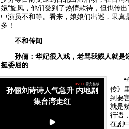
嬛”旋风，他们受到了热情款待，但也传出
中演员不和等。看来，娘娘们出巡，果真
多！
不和传闻
孙俪：华妃很入戏，老骂我贱人就是矫情
挺委屈的
“华
05:00
看完整版
传》
孙俪刘诗诗人气急升 内地剧
到要
集台湾走红
就是
行语
在剧