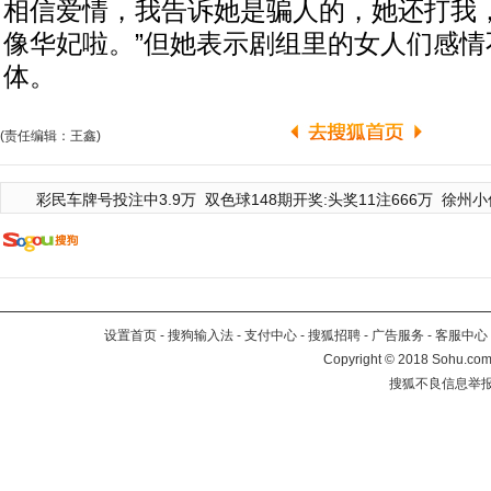
相信爱情，我告诉她是骗人的，她还打我
像华妃啦。”但她表示剧组里的女人们感情
体。
(责任编辑：王鑫)
彩民车牌号投注中3.9万
双色球148期开奖:头奖11注666万
徐州小
设置首页
-
搜狗输入法
-
支付中心
-
搜狐招聘
-
广告服务
-
客服中心
Copyright
©
2018 Sohu.com 
搜狐不良信息举