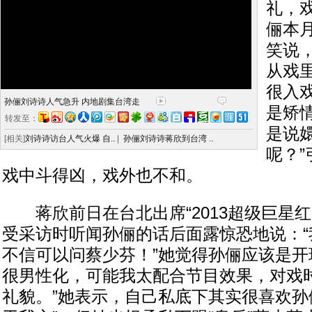
礼，
俪本
笑说
从戏
很入
孙俪刘诗诗人气急升 内地剧集台湾走
是矫
转发至：
是说
[相关]
刘诗诗访台人气火爆 自..
|
孙俪刘诗诗蒋欣到台湾 ..
呢？
戏中斗得凶，戏外也不和。
蒋欣前日在台北出席“2013超级巨星红
受采访时听闻孙俪的话后面露惊恐地说：“
不信可以问蔡少芬！”她觉得孙俪应该是开
很男性化，可能我太配合节目效果，对戏
礼貌。”她表示，自己私底下其实很喜欢孙