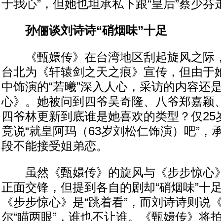
于我心”，但她也坦承私下跟“皇后”蔡少芬
孙俪谈刘诗诗“硝烟味”十足
《甄嬛传》在台湾地区刮起旋风之际，
台北为《轩辕剑之天之痕》宣传，但由于
中饰演的“若曦”深入人心，采访的内容还
心》。她被问到四爷吴奇隆、八爷郑嘉颖
四爷林更新到底谁是她喜欢的类型？仅25
竟说“就皇阿玛（63岁刘松仁饰演）吧”，
段不能接受姐弟恋。
虽然《甄嬛传》的旋风与《步步惊心》
正面交锋，但提到各自的剧却“硝烟味”十
《步步惊心》是“跳着看”，而刘诗诗则说
尔“瞄两眼”，谁也不让谁。《甄嬛传》将