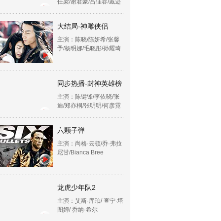
任梁/谢君豪/吕佳容/戚迹
大结局-神雕侠侣
主演：陈晓/陈妍希/张馨
予/杨明娜/毛晓彤/孙耀琦
同步热播-封神英雄榜
主演：陈键锋/李依晓/张
迪/郑亦桐/张明明/何彦霓
六颗子弹
主演：尚格·云顿/乔·弗拉
尼甘/Bianca Bree
龙虎少年队2
主演：艾斯·库珀/ 查宁·塔
图姆/ 乔纳·希尔