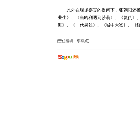
此外在现场嘉宾的提问下，张朝阳还推
业生》、《当哈利遇到莎莉》、《复仇》
涯》、《一代枭雄》、《城中大盗》、《
(责任编辑：李燕妮)