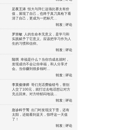
足夜王涛
恒大与拜仁这场比赛太有价
值，展现了自己，也终于真刀真枪下看
清了自己，更成为一把标尺…
转发
|
评论
罗崇敏
人的生命本无意义，是学习和
实践赋予了它意义。应该把学习作为人
生的习惯和信仰。
转发
|
评论
陆琪
幸福是什么？当你功成名就时，
发现成功不会让你幸福，和人分享才
会。当你赚到很多钱时…
转发
|
评论
李英俊律师
哥们充话费输错号，替别
人交了100元，就打过去电话想让对方
充点回来。对方特郁闷地说…
转发
|
评论
急诊科于莺
出门时发现没下雪，还有
太阳，还能看到蓝天，惊呼这一天值
了！
转发
|
评论