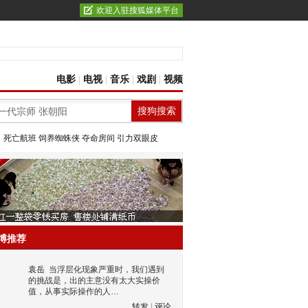
欢迎入驻搜狐媒体平台
电影
|
电视
|
音乐
|
戏剧
|
视频
：
死亡航班
饲养蜘蛛侠
夺命房间
引力双眼皮
博推荐
袁岳
当浮层化现象严重时，我们遇到
的挑战是，出的主意没有太大实操价
值，从事实际操作的人…
转发
|
评论