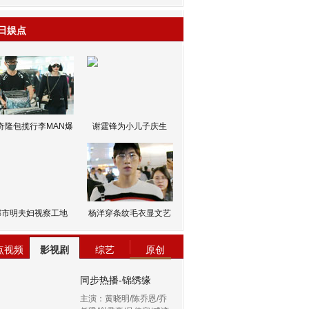
日娱点
奇隆包揽行李MAN爆
谢霆锋为小儿子庆生
邹市明夫妇视察工地
杨洋穿条纹毛衣显文艺
点视频
影视剧
综艺
原创
同步热播-锦绣缘
主演：黄晓明/陈乔恩/乔