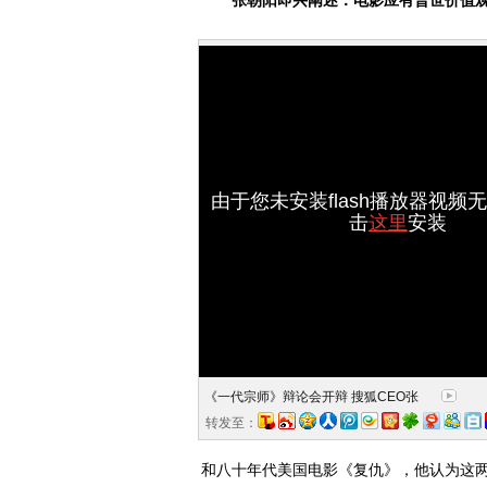
张朝阳即兴阐述：电影应有普世价值
由于您未安装flash播放器视频
击
这里
安装
《一代宗师》辩论会开辩 搜狐CEO张
朝阳即兴加入
转发至：
和八十年代美国电影《复仇》，他认为这两