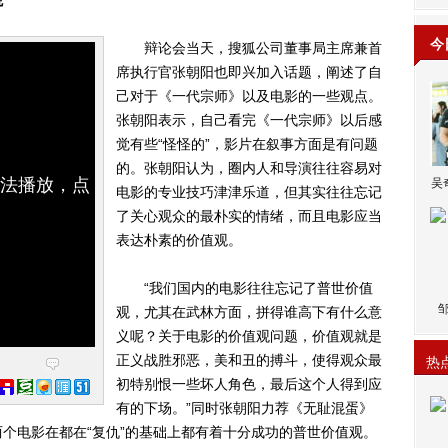
观
今
辩论会当天，搜狐公司董事局主席兼首
席执行官张朝阳也即兴加入话题，阐述了自
己对于《一代宗师》以及电影的一些观点。
张朝阳表示，自己看完《一代宗师》以后感
觉有些“怪怪的”，影片在叙事方面是有问题
的。张朝阳认为，圈内人和导演往往容易对
无法播放，点
吴
电影的专业技巧津津乐道，但其实往往忘记
了关心观众的最朴实的情绪，而且电影应当
表达朴素的价值观。
“我们国内的电影往往忘记了普世价值
观，尤其在武林方面，拼得谁高下有什么意
义呢？关于电影的价值观问题，价值观就是
正义战胜邪恶，美和丑的搏斗，使得观众最
热
初特别恨一些坏人角色，最后这个人得到应
有的下场。”同时张朝阳力荐《无耻混蛋》
个电影在都在“复仇”的基础上都有着十分成功的普世价值观。