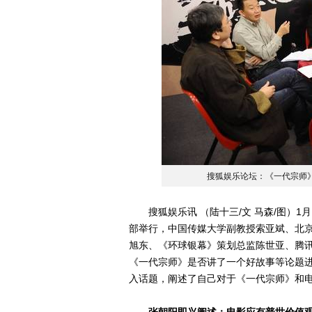
搜狐娱乐论坛：《一代宗师
搜狐娱乐讯 （陆十三/文 马森/图）1
部举行，中国传媒大学副教授索亚斌、北
旭东、《环球银幕》策划总监陈世亚、腾
《一代宗师》是否讲了一个好故事等论题
入话题，阐述了自己对于《一代宗师》和