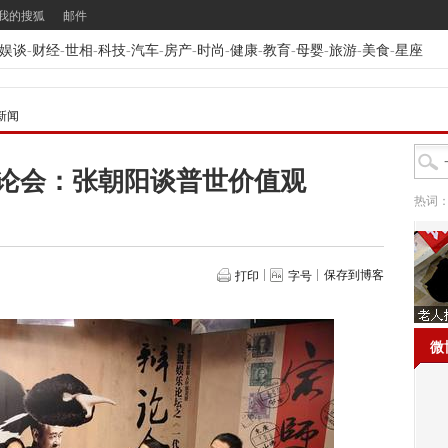
我的搜狐
邮件
娱谈
-
财经
-
世相
-
科技
-
汽车
-
房产
-
时尚
-
健康
-
教育
-
母婴
-
旅游
-
美食
-
星座
新闻
论会：张朝阳谈普世价值观
热词
保存到博客
打印
字号
微