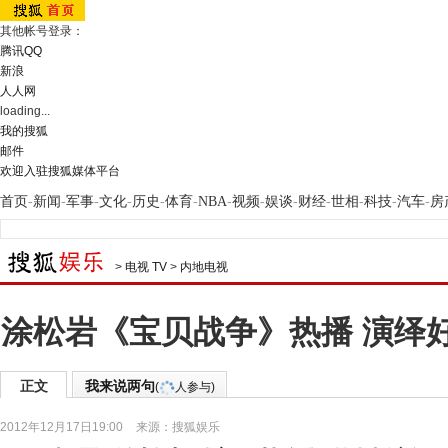
其他帐号登录：
腾讯QQ
新浪
人人网
loading...
我的搜狐
邮件
欢迎入驻搜狐媒体平台
首页
-
新闻
-
军事
-
文化
-
历史
-
体育
-
NBA
-
视频
-
娱谈
-
财经
-
世相
-
科技
-
汽车
-
房
>
电视 TV
>
内地电视
涂松岩《宝贝战争》热播 演绎
正文
我来说两句
(
人参与)
2012年12月17日19:00
来源：
搜狐娱乐