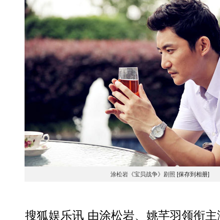
涂松岩《宝贝战争》剧照
[保存到相册]
搜狐娱乐讯 由涂松岩、姚芊羽领衔主