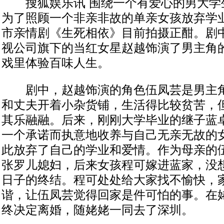
搜狐娱乐讯 围绕一个有爱心的男大学
为了照顾一个非亲非故的单亲女孩放弃学
市亲情剧《生死相依》目前拍摄正酣。剧
视公司旗下的当红女星赵越饰演了男主角
戏里体验百味人生。
剧中，赵越饰演的角色伍凤芸是男主角
和丈夫开着小杂货铺，生活得比较贫苦，
其乐融融。后来，刚刚大学毕业的继子蓝
一个承诺而执意地收养与自己无亲无故的
此放弃了自己的学业和爱情。作为母亲的
张罗儿媳妇，后来女孩程可嫁进蓝家，没
日子的终结。程可处处给大家找不愉快，
谐，让伍凤芸觉得回家是件可怕的事。在
终决定离婚，随姥姥一同去了深圳。