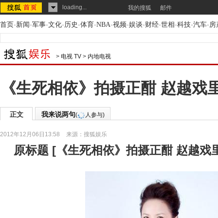
loading...
我的搜狐
邮件
首页
-
新闻
-
军事
-
文化
-
历史
-
体育
-
NBA
-
视频
-
娱谈
-
财经
-
世相
-
科技
-
汽车
-
房
>
电视 TV
>
内地电视
《生死相依》拍摄正酣 赵越戏
正文
我来说两句
(
人参与)
2012年12月06日13:58
来源：
搜狐娱乐
原标题
[
《生死相依》拍摄正酣 赵越戏