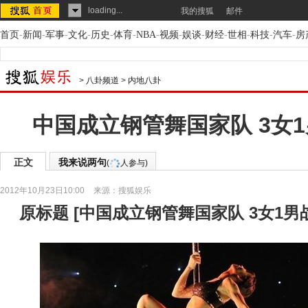
loading...
我的搜狐
邮件
首页
-
新闻
-
军事
-
文化
-
历史
-
体育
-
NBA
-
视频
-
娱谈
-
财经
-
世相
-
科技
-
汽车
-
房
>
八卦频道
>
内地八卦
中国成立钢管舞国家队 3女
正文
我来说两句
(
人参与)
2012年10月23日10:00
来源：
搜狐娱乐
原标题
[
中国成立钢管舞国家队 3女1男