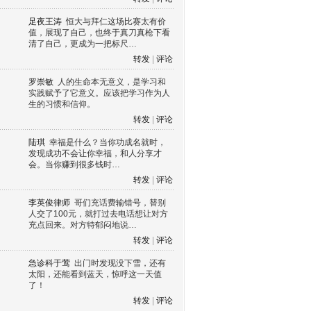
足夜王涛
恒大与拜仁这场比赛太有价
值，展现了自己，也终于真刀真枪下看
清了自己，更成为一把标尺…
转发
|
评论
罗崇敏
人的生命本无意义，是学习和
实践赋予了它意义。应该把学习作为人
生的习惯和信仰。
转发
|
评论
陆琪
幸福是什么？当你功成名就时，
发现成功不会让你幸福，和人分享才
会。当你赚到很多钱时…
转发
|
评论
李英俊律师
哥们充话费输错号，替别
人交了100元，就打过去电话想让对方
充点回来。对方特郁闷地说…
转发
|
评论
急诊科于莺
出门时发现没下雪，还有
太阳，还能看到蓝天，惊呼这一天值
了！
转发
|
评论