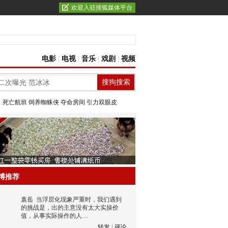
欢迎入驻搜狐媒体平台
电影
|
电视
|
音乐
|
戏剧
|
视频
：
死亡航班
饲养蜘蛛侠
夺命房间
引力双眼皮
博推荐
袁岳
当浮层化现象严重时，我们遇到
的挑战是，出的主意没有太大实操价
值，从事实际操作的人…
转发
|
评论