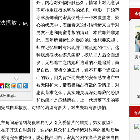
外，内心对外物抵触已久，情绪上对无意识
不可控重压得以释放的渴求。电影一开始范
今
冰冰所饰演的宋其便处于一种极度焦虑、疑
无法播放，点
心的状态中，表面看来这纠结情绪来自于对
男友不忠和闺蜜背叛的猜疑，本质却并非如
此，童年所目睹过的惨剧她拼命想要忘却，
却在记忆里时有出现并且搅乱她的生活。这
种臆想症状在谋杀闺蜜，挖坑埋人后全面爆
吴
发，无尽逃亡之路她所逃避的不是追捕，而
是自己。变换交通工具，逃不开那个追踪自
己的影，因为背叛而丧失的安全感在逃亡中
被无限扩大，带着极强占有欲的爱情里，对
忠贞苛求之余，其实她灵魂深处隐藏的恐惧
冰霍思..
和伤痕才是症结所在，上一代遗落下来的罪
图完成自我救赎。对得的渴望有多大，对失去就有多惧怕。
热
主角间感情纠葛很容易将人引入爱情片的错觉，男女欲望纠
又在宋其逃亡时急转，迭起的悬念和主角情绪对故事的推动后半
角爱情完全被推倒，观众恍然明白，宋其的困顿痛苦更多来自自