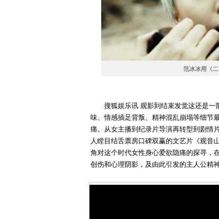
范冰冰用《
搜狐娱乐讯 观影到结束发觉这还是一部
味、情感插足背叛、精神混乱崩塌等细节
痛。从女主播到纪录片导演再转型到剧情
人瞠目结舌票房口碑双赢的文艺片《观音
角对这个时代女性身心爱欲隐痛的探寻，
创伤和心理阴影，及由此引发的主人公精