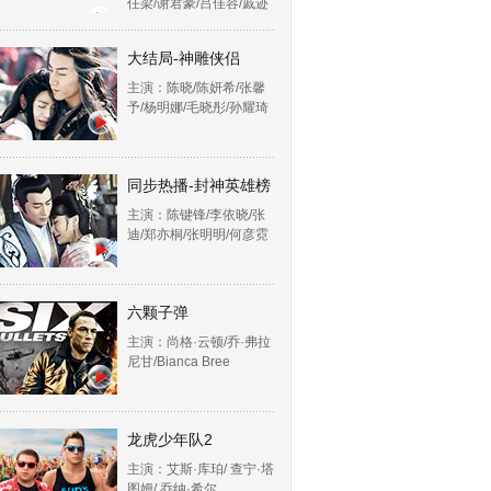
任梁/谢君豪/吕佳容/戚迹
大结局-神雕侠侣
主演：陈晓/陈妍希/张馨
予/杨明娜/毛晓彤/孙耀琦
同步热播-封神英雄榜
主演：陈键锋/李依晓/张
迪/郑亦桐/张明明/何彦霓
六颗子弹
主演：尚格·云顿/乔·弗拉
尼甘/Bianca Bree
龙虎少年队2
主演：艾斯·库珀/ 查宁·塔
图姆/ 乔纳·希尔