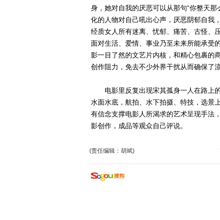
身，她对自我的厌恶可以从那句“你整天那
化的人物对自己吼出心声，厌恶阴郁自我
经质女人所有迷离、忧郁、痛苦、古怪、
面对生活、爱情、事业乃至未来所能承受
影一目了然的文艺片内核，和精心包裹的
创作阻力，免去不少外界干扰从而确保了
电影里反复出现宋其孤身一人在路上的
水面水底，航拍、水下拍摄、特技，选景
有信念支撑电影人所渴求的艺术呈现手法
影创作，成品等观众自己评说。
(责任编辑：胡斌)