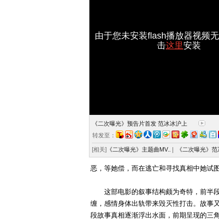
由于您未安装flash播放器视频
击
这里
安装
《二次曝光》预告片首发 范冰冰沪上
转发至：
[相关]
《二次曝光》主题曲MV..
|
《二次曝光》范冰
恶，等她偿，而在逃亡和寻找真相中她试
这部电影的叙事结构颇为奇特，前半段
缠，感情身体出轨带来毁灭性打击。故事
段故事真相逐渐浮出水面，前期呈现的三