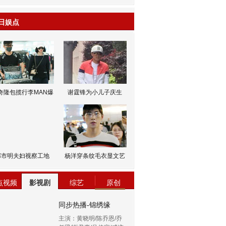
日娱点
奇隆包揽行李MAN爆
谢霆锋为小儿子庆生
邹市明夫妇视察工地
杨洋穿条纹毛衣显文艺
点视频
影视剧
综艺
原创
同步热播-锦绣缘
主演：黄晓明/陈乔恩/乔