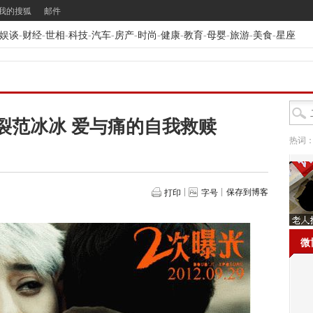
我的搜狐
邮件
娱谈
-
财经
-
世相
-
科技
-
汽车
-
房产
-
时尚
-
健康
-
教育
-
母婴
-
旅游
-
美食
-
星座
裂范冰冰 爱与痛的自我救赎
热词
保存到博客
打印
字号
微