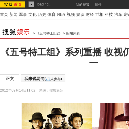
loading...
我的搜狐
邮件
首页
-
新闻
-
军事
-
文化
-
历史
-
体育
-
NBA
-
视频
-
娱谈
-
财经
-
世相
-
科技
-
汽车
-
房
>
《五号特工组2》
>
新闻列表
《五号特工组》系列重播 收视
一
正文
我来说两句
(
人参与)
2012年09月14日11:02
来源：
搜狐娱乐