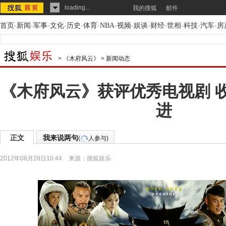
loading...
我的搜狐
邮件
首页
-
新闻
-
军事
-
文化
-
历史
-
体育
-
NBA
-
视频
-
娱谈
-
财经
-
世相
-
科技
-
汽车
-
房
>
《木府风云》
>
新闻动态
《木府风云》获评优秀电视剧 
进
正文
我来说两句
(
人参与)
2012年08月28日10:44
来源：
搜狐娱乐