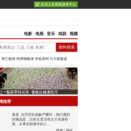
欢迎入驻搜狐媒体平台
电影
|
电视
|
音乐
|
戏剧
|
视频
：
死亡航班
饲养蜘蛛侠
夺命房间
引力双眼皮
博推荐
袁岳
当浮层化现象严重时，我们遇到
的挑战是，出的主意没有太大实操价
值，从事实际操作的人…
转发
|
评论