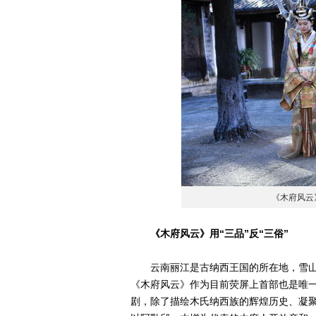
《木府风云
《木府风云》用“三品”反“三俗”
云南丽江是古纳西王国的所在地，雪山
《木府风云》作为目前荧屏上首部也是唯
剧，除了描绘木氏纳西族的辉煌历史、凝