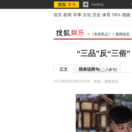
loading...
首页
-
新闻
-
军事
-
文化
-
历史
-
体育
-
NBA
-
视频
-
>
《木府风云》
>
新闻动态
“三品”反“三
正文
我来说两句
(
人参与)
2012年08月28日10:04
来源：
搜狐娱乐