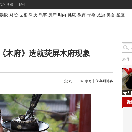
我的搜狐
邮件
娱谈
-
财经
-
世相
-
科技
-
汽车
-
房产
-
时尚
-
健康
-
教育
-
母婴
-
旅游
-
美食
-
星座
俗”《木府》造就荧屏木府现象
热词
保存到博客
打印
字号
微