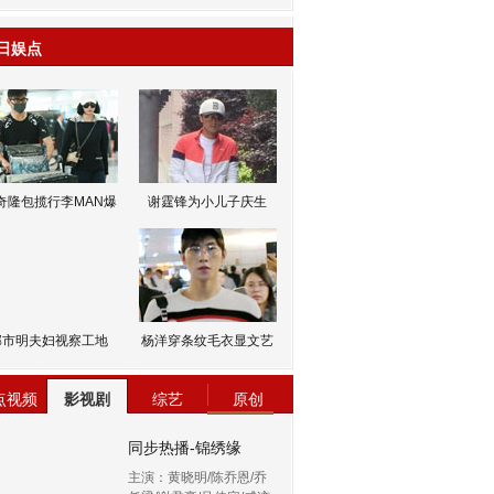
日娱点
奇隆包揽行李MAN爆
谢霆锋为小儿子庆生
邹市明夫妇视察工地
杨洋穿条纹毛衣显文艺
点视频
影视剧
综艺
原创
同步热播-锦绣缘
主演：黄晓明/陈乔恩/乔