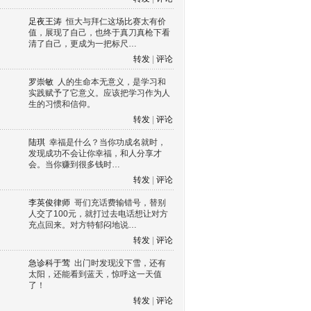
足夜王涛
恒大与拜仁这场比赛太有价
值，展现了自己，也终于真刀真枪下看
清了自己，更成为一把标尺…
转发
|
评论
罗崇敏
人的生命本无意义，是学习和
实践赋予了它意义。应该把学习作为人
生的习惯和信仰。
转发
|
评论
陆琪
幸福是什么？当你功成名就时，
发现成功不会让你幸福，和人分享才
会。当你赚到很多钱时…
转发
|
评论
李英俊律师
哥们充话费输错号，替别
人交了100元，就打过去电话想让对方
充点回来。对方特郁闷地说…
转发
|
评论
急诊科于莺
出门时发现没下雪，还有
太阳，还能看到蓝天，惊呼这一天值
了！
转发
|
评论