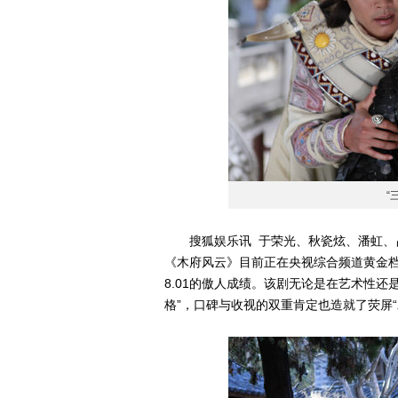
“
搜狐娱乐讯 于荣光、秋瓷炫、潘虹、吕
《木府风云》目前正在央视综合频道黄金档
8.01的傲人成绩。该剧无论是在艺术性还
格”，口碑与收视的双重肯定也造就了荧屏“