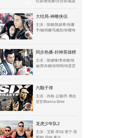
任梁/谢君豪/吕佳容/戚迹
大结局-神雕侠侣
主演：陈晓/陈妍希/张馨
予/杨明娜/毛晓彤/孙耀琦
同步热播-封神英雄榜
主演：陈键锋/李依晓/张
迪/郑亦桐/张明明/何彦霓
六颗子弹
主演：尚格·云顿/乔·弗拉
尼甘/Bianca Bree
龙虎少年队2
主演：艾斯·库珀/ 查宁·塔
图姆/ 乔纳·希尔