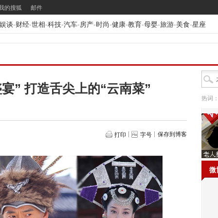
我的搜狐
邮件
娱谈
-
财经
-
世相
-
科技
-
汽车
-
房产
-
时尚
-
健康
-
教育
-
母婴
-
旅游
-
美食
-
星座
宴” 打造舌尖上的“云南菜”
热词
保存到博客
打印
字号
微