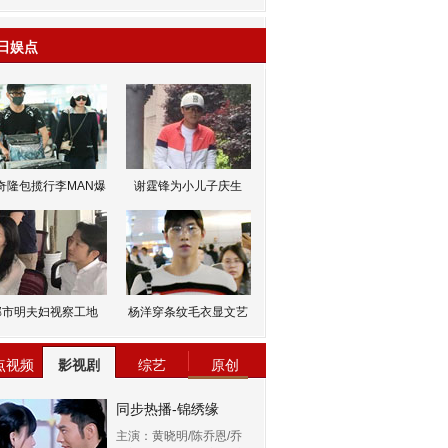
日娱点
奇隆包揽行李MAN爆
谢霆锋为小儿子庆生
邹市明夫妇视察工地
杨洋穿条纹毛衣显文艺
点视频
影视剧
综艺
原创
同步热播-锦绣缘
主演：黄晓明/陈乔恩/乔