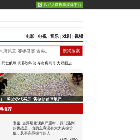
欢迎入驻搜狐媒体平台
电影
|
电视
|
音乐
|
戏剧
|
视频
：
死亡航班
饲养蜘蛛侠
夺命房间
引力双眼皮
博推荐
袁岳
当浮层化现象严重时，我们遇到
的挑战是，出的主意没有太大实操价
值，从事实际操作的人…