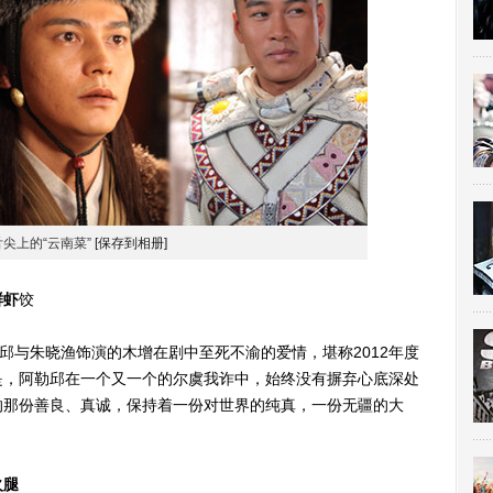
尖上的“云南菜”
[保存到相册]
鲜虾
饺
与朱晓渔饰演的木增在剧中至死不渝的爱情，堪称2012年度
是，阿勒邱在一个又一个的尔虞我诈中，始终没有摒弃心底深处
的那份善良、真诚，保持着一份对世界的纯真，一份无疆的大
火腿