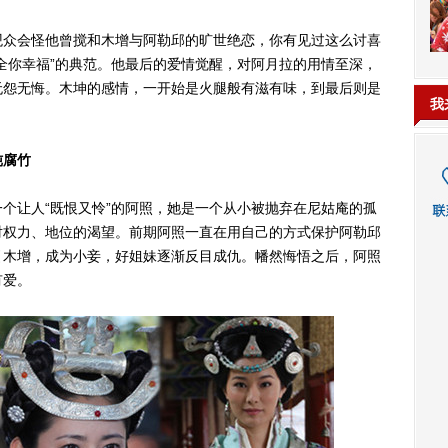
众会怪他曾搅和木增与阿勒邱的旷世绝恋，你有见过这么讨喜
全你幸福”的典范。他最后的爱情觉醒，对阿月拉的用情至深，
无怨无悔。木坤的感情，一开始是火腿般有滋有味，到最后则是
我
炖腐竹
让人“既恨又怜”的阿照，她是一个从小被抛弃在尼姑庵的孤
对权力、地位的渴望。前期阿照一直在用自己的方式保护阿勒邱
引木增，成为小妾，好姐妹逐渐反目成仇。幡然悔悟之后，阿照
有爱。