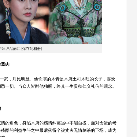
不出户品丽江
[保存到相册]
粉蒸肉
一武，对比明显。他饰演的木青是木府土司木旺的长子，喜欢
洞悉一切。当众人皆醉他独醒，终其一生贯彻仁义礼信的观念。
鸡
情的角色，身陷木府的感情纠葛当中不能自拔，面对命运的考
在残酷的利益争斗之中最后落得个被丈夫无情刺杀的下场，成为