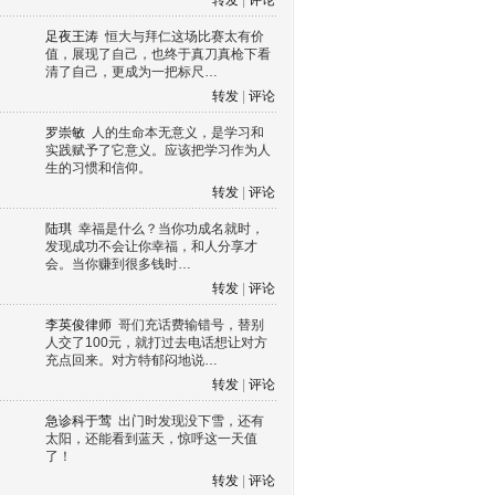
转发
|
评论
足夜王涛
恒大与拜仁这场比赛太有价
值，展现了自己，也终于真刀真枪下看
清了自己，更成为一把标尺…
转发
|
评论
罗崇敏
人的生命本无意义，是学习和
实践赋予了它意义。应该把学习作为人
生的习惯和信仰。
转发
|
评论
陆琪
幸福是什么？当你功成名就时，
发现成功不会让你幸福，和人分享才
会。当你赚到很多钱时…
转发
|
评论
李英俊律师
哥们充话费输错号，替别
人交了100元，就打过去电话想让对方
充点回来。对方特郁闷地说…
转发
|
评论
急诊科于莺
出门时发现没下雪，还有
太阳，还能看到蓝天，惊呼这一天值
了！
转发
|
评论