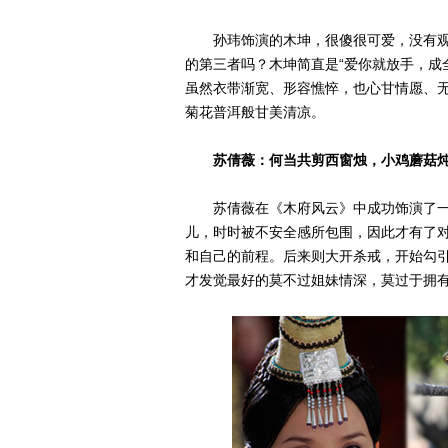
孙玮饰演的木坤，很傻很可爱，没有观
的第三者吗？木坤简直是“爱你就放手，成
虽然衣带渐宽、形容憔悴，也心甘情愿、
菊花普洱般甘美清凉。
苏倩薇：何当共剪西窗烛，小鸡蘑菇
苏倩薇在《木府风云》中成功饰演了一个
儿，时时被不安全感所包围，因此才有了
和自己的前程。后来则大开杀戒，开始勾
才发觉最好的莫不过姐妹情深，莫过于拥