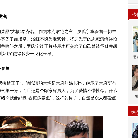
今
救驾”
品“大救驾”齐名。作为木府后宅之主，罗氏宁掌管着一切生
小事务了如指掌。潘虹不愧为老戏骨，将罗氏宁的恩威演绎得恰
明争暗斗之后，罗氏宁终于将整座木府交给了自己曾经怀疑并想
叫奶奶”使得多少干戈化玉帛。
吴
多春鱼
痴情王子”。他饰演的木增是木府的嫡长孙，继承了木府所有
帅气集一身，而且还是个顾家好男人，为了爱情不惜性命。什么
绪？就像那盘“香煎多春鱼”，这样的男子，自然是众人都爱点
热