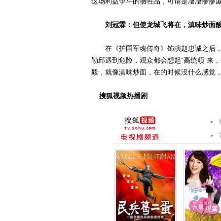
这场利益争斗的牺牲品，可谓是凄凄惨惨
刘冠霖：但使龙城飞将在，滇味炒面
在《护国军魂传奇》饰演赵忠诚之后，刘
勒邱遇到危险，观众都会想起“高统领”来
毅，就像滇味炒面，在的时候没什么感觉
搜狐视频热播剧