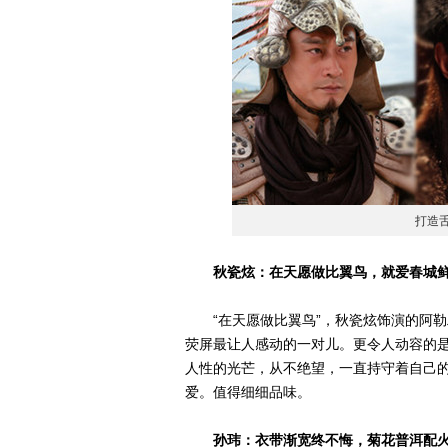
打造舌
秋瓷炫：在天愿做比翼鸟，就爱春城
“在天愿做比翼鸟”，秋瓷炫饰演的阿勒邱
荧屏最让人感动的一对儿。更令人动容的
人性的光芒，从不绝望，一直持守着自己
爱。值得细细品味。
孙玮：衣带渐宽终不悔，菊花普洱配