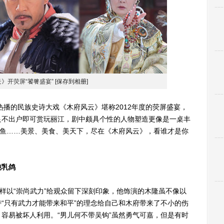
》开荧屏“饕餮盛宴”
[保存到相册]
播的民族史诗大戏《木府风云》堪称2012年度的荧屏盛宴，
足不出户即可赏玩丽江，剧中颇具个性的人物塑造更像是一桌丰
春鱼……美景、美食、美天下，尽在《木府风云》，看谁才是你
炖乳鸽
以“崇尚武力”给观众留下深刻印象，他饰演的木隆虽不像以
“只有武力才能带来和平”的理念给自己和木府带来了不小的伤
容易被坏人利用。“男儿何不带吴钩”虽然勇气可嘉，但是有时