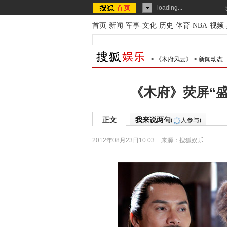
loading...
首页
-
新闻
-
军事
-
文化
-
历史
-
体育
-
NBA
-
视频
-
>
《木府风云》
>
新闻动态
《木府》荧屏“盛
正文
我来说两句
(
人参与)
2012年08月23日10:03
来源：
搜狐娱乐