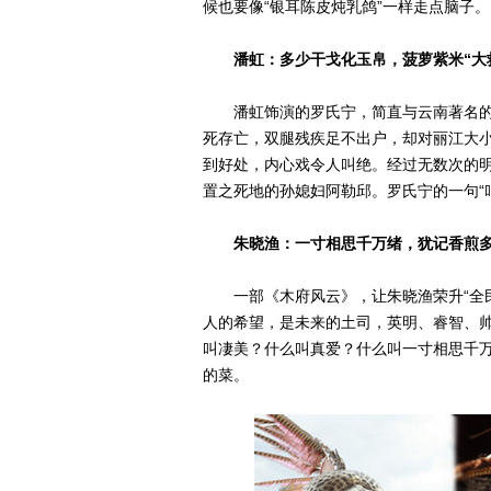
候也要像“银耳陈皮炖乳鸽”一样走点脑子。
潘虹：多少干戈化玉帛，菠萝紫米“大
潘虹饰演的罗氏宁，简直与云南著名的菜
死存亡，双腿残疾足不出户，却对丽江大
到好处，内心戏令人叫绝。经过无数次的
置之死地的孙媳妇阿勒邱。罗氏宁的一句“
朱晓渔：一寸相思千万绪，犹记香煎
一部《木府风云》，让朱晓渔荣升“全民
人的希望，是未来的土司，英明、睿智、
叫凄美？什么叫真爱？什么叫一寸相思千万
的菜。