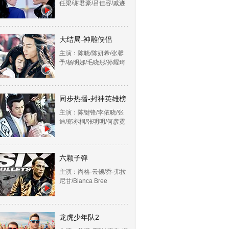
任梁/谢君豪/吕佳容/戚迹
大结局-神雕侠侣
主演：陈晓/陈妍希/张馨
予/杨明娜/毛晓彤/孙耀琦
同步热播-封神英雄榜
主演：陈键锋/李依晓/张
迪/郑亦桐/张明明/何彦霓
六颗子弹
主演：尚格·云顿/乔·弗拉
尼甘/Bianca Bree
龙虎少年队2