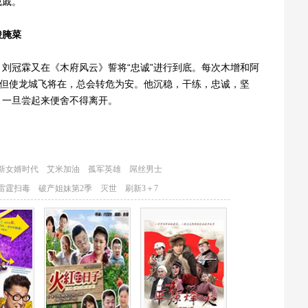
戚戚。
酸腌菜
冠霖又在《木府风云》誓将“忠诚”进行到底。每次木增和阿
，但使龙城飞将在，总会转危为安。他沉稳，干练，忠诚，坚
，一旦尝起来便舍不得离开。