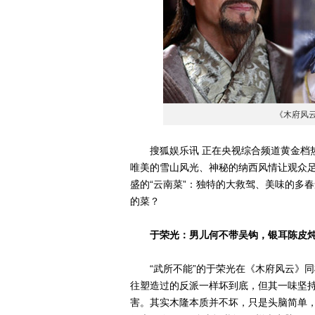
《木府风云
搜狐娱乐讯 正在央视综合频道黄金档热
唯美的雪山风光、神秘的纳西风情让观众
盛的“云南菜”：独特的大救驾、美味的多
的菜？
于荣光：男儿何不带吴钩，银耳陈皮
“武所不能”的于荣光在《木府风云》同样
往塑造过的反派一样坏到底，但其一味坚持
害。其实木隆本质并不坏，只是头脑简单，