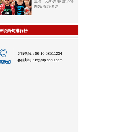
主演：艾斯·库珀/ 查宁·塔
图姆/ 乔纳·希尔
来说两句排行榜
客服热线：86-10-58511234
客服邮箱：
kf@vip.sohu.com