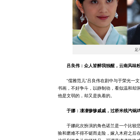
足
吕良伟：众人皆醉我独醒，云南风味
“儒雅范儿”吕良伟在剧中与于荣光一文
书画，不好争斗，以静制动，看似温和却
他是文弱的，却又是执着的。
于娜：凄凄惨惨戚戚，过桥米线汽锅
于娜此次扮演的角色诺兰是一个比较悲
验和磨难不得不铤而走险，嫁入木府之后