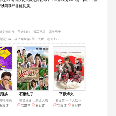
以阿勒邱非她莫属。”