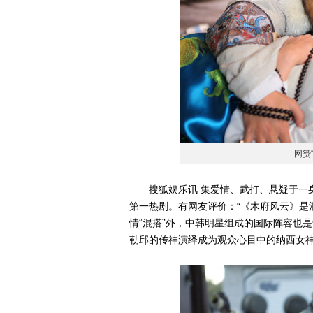
网赞
搜狐娱乐讯 集爱情、武打、悬疑于一身的
第一热剧。有网友评价：“《木府风云》是
情“混搭”外，中韩明星组成的国际阵容也
勒邱的传神演绎成为观众心目中的纳西女