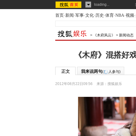
loading...
首页
-
新闻
-
军事
-
文化
-
历史
-
体育
-
NBA
-
视频
-
>
《木府风云》
>
新闻动态
《木府》混搭好戏
正文
我来说两句
(
人参与)
2012年08月22日09:56
来源：
搜狐娱乐