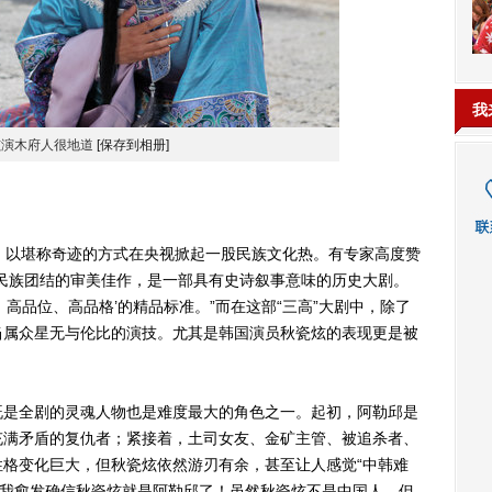
我
炫演木府人很地道
[保存到相册]
以堪称奇迹的方式在央视掀起一股民族文化热。有专家高度赞
民族团结的审美佳作，是一部具有史诗叙事意味的历史大剧。
高品位、高品格’的精品标准。”而在这部“三高”大剧中，除了
当属众星无与伦比的演技。尤其是韩国演员秋瓷炫的表现更是被
是全剧的灵魂人物也是难度最大的角色之一。起初，阿勒邱是
充满矛盾的复仇者；紧接着，土司女友、金矿主管、被追杀者、
格变化巨大，但秋瓷炫依然游刃有余，甚至让人感觉“中韩难
，我愈发确信秋瓷炫就是阿勒邱了！虽然秋瓷炫不是中国人，但