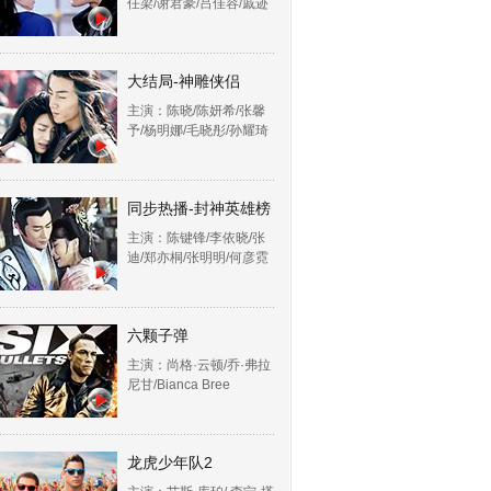
任梁/谢君豪/吕佳容/戚迹
大结局-神雕侠侣
主演：陈晓/陈妍希/张馨
予/杨明娜/毛晓彤/孙耀琦
同步热播-封神英雄榜
主演：陈键锋/李依晓/张
迪/郑亦桐/张明明/何彦霓
六颗子弹
主演：尚格·云顿/乔·弗拉
尼甘/Bianca Bree
龙虎少年队2