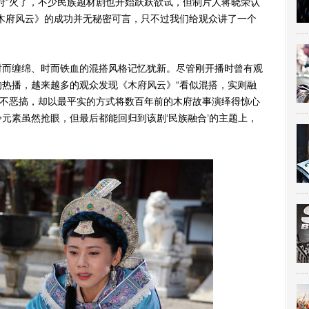
府”火了，不少民族题材剧也开始跃跃欲试，但制片人蒋晓荣认
木府风云》的成功并无秘密可言，只不过我们给观众讲了一个
而缠绵、时而铁血的混搭风格记忆犹新。尽管刚开播时曾有观
热播，越来越多的观众发现《木府风云》“看似混搭，实则融
、不恶搞，却以最平实的方式将数百年前的木府故事演绎得惊心
元素虽然抢眼，但最后都能回归到该剧‘民族融合’的主题上，