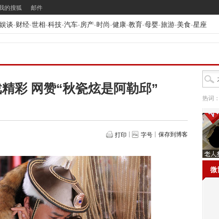
我的搜狐
邮件
娱谈
-
财经
-
世相
-
科技
-
汽车
-
房产
-
时尚
-
健康
-
教育
-
母婴
-
旅游
-
美食
-
星座
精彩 网赞“秋瓷炫是阿勒邱”
热词
保存到博客
打印
字号
微