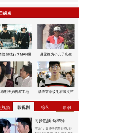
日娱点
奇隆包揽行李MAN爆
谢霆锋为小儿子庆生
邹市明夫妇视察工地
杨洋穿条纹毛衣显文艺
点视频
影视剧
综艺
原创
同步热播-锦绣缘
主演：黄晓明/陈乔恩/乔