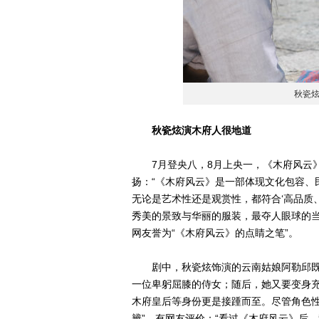
秋瓷
秋瓷炫演木府人很地道
7月登央八，8月上央一，《木府风云》
扬：“《木府风云》是一部体现文化包容、
无论是艺术性还是观赏性，都符合‘高品质、
秀美的景致与华丽的服装，最夺人眼球的
网友誉为“《木府风云》的点睛之笔”。
剧中，秋瓷炫饰演的云南姑娘阿勒邱既
一位卑躬屈膝的侍女；随后，她又要变身
木府皇后等身份更是接踵而至。尽管角色性
辨”，有网友评价：“看过《木府风云》后