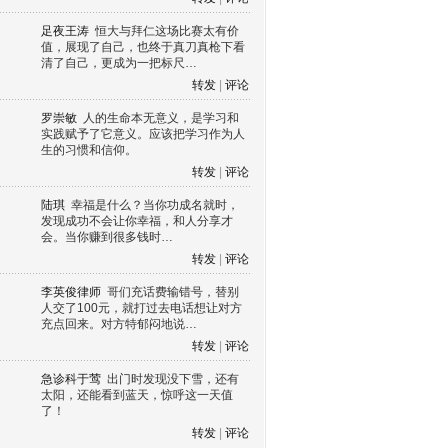
足夜王涛
恒大与拜仁这场比赛太有价
值，展现了自己，也终于真刀真枪下看
清了自己，更成为一把标尺…
转发
|
评论
罗崇敏
人的生命本无意义，是学习和
实践赋予了它意义。应该把学习作为人
生的习惯和信仰。
转发
|
评论
陆琪
幸福是什么？当你功成名就时，
发现成功不会让你幸福，和人分享才
会。当你赚到很多钱时…
转发
|
评论
李英俊律师
哥们充话费输错号，替别
人交了100元，就打过去电话想让对方
充点回来。对方特郁闷地说…
转发
|
评论
急诊科于莺
出门时发现没下雪，还有
太阳，还能看到蓝天，惊呼这一天值
了！
转发
|
评论