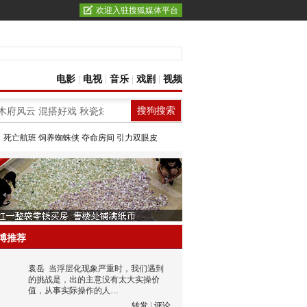
欢迎入驻搜狐媒体平台
电影
|
电视
|
音乐
|
戏剧
|
视频
：
死亡航班
饲养蜘蛛侠
夺命房间
引力双眼皮
博推荐
袁岳
当浮层化现象严重时，我们遇到
的挑战是，出的主意没有太大实操价
值，从事实际操作的人…
转发
|
评论