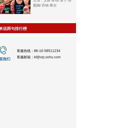
主演：艾斯·库珀/ 查宁·塔
图姆/ 乔纳·希尔
来说两句排行榜
客服热线：86-10-58511234
客服邮箱：
kf@vip.sohu.com