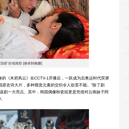
“混搭”好戏精彩
[保存到相册]
《木府风云》在CCTV-1开播后，一跃成为后奥运时代荧屏
混搭史诗大片，多种视觉元素的交织令人欲罢不能。”除了剧
是该剧一大亮点。其中，韩国偶像秋瓷炫更是凭借对云南妹子阿
神。