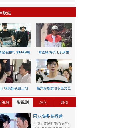
日娱点
奇隆包揽行李MAN爆
谢霆锋为小儿子庆生
邹市明夫妇视察工地
杨洋穿条纹毛衣显文艺
点视频
影视剧
综艺
原创
同步热播-锦绣缘
主演：黄晓明/陈乔恩/乔