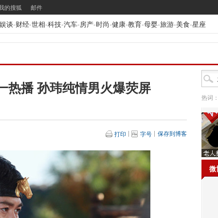
我的搜狐
邮件
娱谈
-
财经
-
世相
-
科技
-
汽车
-
房产
-
时尚
-
健康
-
教育
-
母婴
-
旅游
-
美食
-
星座
一热播 孙玮纯情男火爆荧屏
热词
保存到博客
打印
字号
微