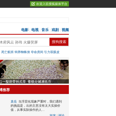
欢迎入驻搜狐媒体平台
电影
|
电视
|
音乐
|
戏剧
|
视频
：
死亡航班
饲养蜘蛛侠
夺命房间
引力双眼皮
博推荐
袁岳
当浮层化现象严重时，我们遇到
的挑战是，出的主意没有太大实操价
值，从事实际操作的人…
转发
|
评论