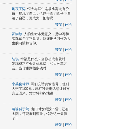
足夜王涛
恒大与拜仁这场比赛太有价
值，展现了自己，也终于真刀真枪下看
清了自己，更成为一把标尺…
转发
|
评论
罗崇敏
人的生命本无意义，是学习和
实践赋予了它意义。应该把学习作为人
生的习惯和信仰。
转发
|
评论
陆琪
幸福是什么？当你功成名就时，
发现成功不会让你幸福，和人分享才
会。当你赚到很多钱时…
转发
|
评论
李英俊律师
哥们充话费输错号，替别
人交了100元，就打过去电话想让对方
充点回来。对方特郁闷地说…
转发
|
评论
急诊科于莺
出门时发现没下雪，还有
太阳，还能看到蓝天，惊呼这一天值
了！
转发
|
评论