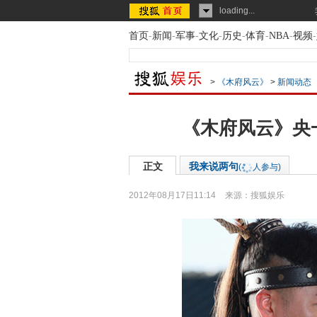
loading...
首页
-
新闻
-
军事
-
文化
-
历史
-
体育
-
NBA
-
视频
-
>
《木府风云》
>
新闻动态
《木府风云》央
正文
我来说两句
(
人参与)
2012年08月17日11:14
来源：
搜狐娱乐