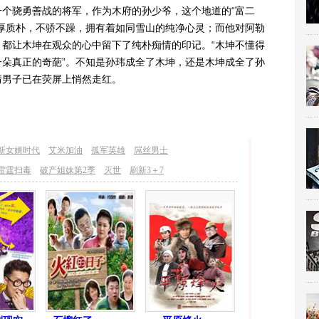
骁勇善战的将军，作为木府的孙少爷，这个地道的“富二
厚质朴，不骄不躁，拥有着如同雪山的纯净心灵；而他对阿勒
都让木坤在观众的心中留下了纯朴痴情的印记。“木坤不懂得
朵真正的奇葩”。不知是孙玮成全了木坤，还是木坤成全了孙
情男子已在荧屏上悄然走红。