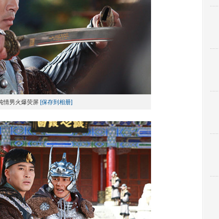
纯情男火爆荧屏
[保存到相册]