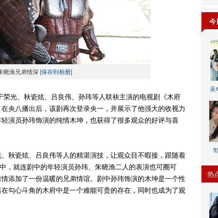
今
朱晓渔兄弟情深
[保存到相册]
吴
荣光、秋瓷炫、吕良伟、孙玮等人联袂主演的电视剧《木府
。在央八播出后，该剧再次登录央一，并展示了他强大的收视力
年轻演员孙玮饰演的纯情木坤，也获得了很多观众的好评与喜
、秋瓷炫、吕良伟等人的精湛演技，让观众目不暇接，跟随着
”中，就连剧中的年轻演员孙玮、朱晓渔二人的表演也可圈可
热
亲情添加了一份温暖的兄弟情谊。剧中孙玮饰演的木坤是一个性
男在勾心斗角的木府中是一个难能可贵的存在，同时也成为了观