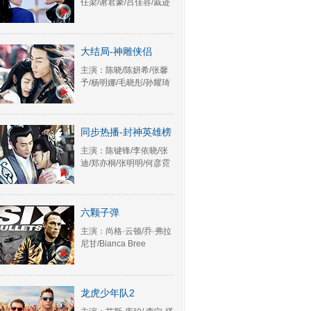
任梁/谢君豪/吕佳容/戚迹
大结局-神雕侠侣
主演：陈晓/陈妍希/张馨
予/杨明娜/毛晓彤/孙耀琦
同步热播-封神英雄榜
主演：陈键锋/李依晓/张
迪/郑亦桐/张明明/何彦霓
六颗子弹
主演：尚格·云顿/乔·弗拉
尼甘/Bianca Bree
龙虎少年队2