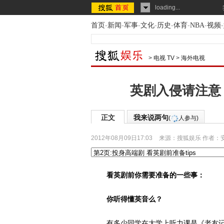
loading...
首页
-
新闻
-
军事
-
文化
-
历史
-
体育
-
NBA
-
视频
-
>
电视 TV
>
海外电视
英剧入侵请注意
正文
我来说两句
(
人参与)
2012年08月09日17:03
来源：
搜狐娱乐
作者：
看英剧前你需要准备的一些事：
你听得懂英音么？
有多少同学在大学上听力课是《老友记》