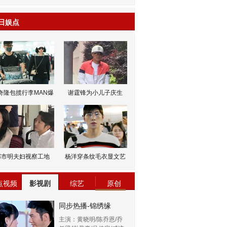
日娱点
奇隆包揽行李MAN爆
谢霆锋为小儿子庆生
邹市明夫妇视察工地
杨洋穿条纹毛衣显文艺
点视频
影视剧
综艺
原创
同步热播-锦绣缘
主演：黄晓明/陈乔恩/乔