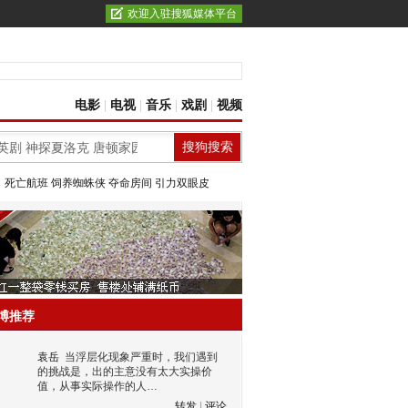
欢迎入驻搜狐媒体平台
电影
|
电视
|
音乐
|
戏剧
|
视频
：
死亡航班
饲养蜘蛛侠
夺命房间
引力双眼皮
博推荐
袁岳
当浮层化现象严重时，我们遇到
的挑战是，出的主意没有太大实操价
值，从事实际操作的人…
转发
|
评论