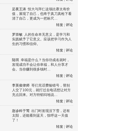
足夜王涛
恒大与拜仁这场比赛太有价
值，展现了自己，也终于真刀真枪下看
清了自己，更成为一把标尺…
转发
|
评论
罗崇敏
人的生命本无意义，是学习和
实践赋予了它意义。应该把学习作为人
生的习惯和信仰。
转发
|
评论
陆琪
幸福是什么？当你功成名就时，
发现成功不会让你幸福，和人分享才
会。当你赚到很多钱时…
转发
|
评论
李英俊律师
哥们充话费输错号，替别
人交了100元，就打过去电话想让对方
充点回来。对方特郁闷地说…
转发
|
评论
急诊科于莺
出门时发现没下雪，还有
太阳，还能看到蓝天，惊呼这一天值
了！
转发
|
评论