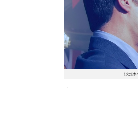
《火炬木
贵圈很乱哟，你确定？
不少英剧迷将英国称为“腐国”，这不无道理
各种主打双男主玩儿暧昧，但终究不能像
旋在各种外星人之间，这几乎无关性别。
跳舞，在基地火辣地滚床单……没错，这说
温的信任和照顾，以及对博士的“爱”都是