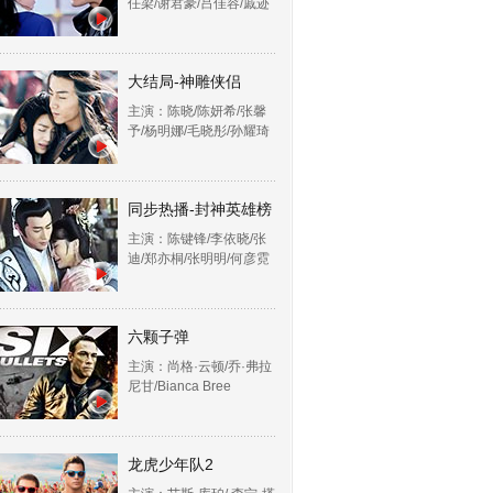
任梁/谢君豪/吕佳容/戚迹
大结局-神雕侠侣
主演：陈晓/陈妍希/张馨
予/杨明娜/毛晓彤/孙耀琦
同步热播-封神英雄榜
主演：陈键锋/李依晓/张
迪/郑亦桐/张明明/何彦霓
六颗子弹
主演：尚格·云顿/乔·弗拉
尼甘/Bianca Bree
龙虎少年队2