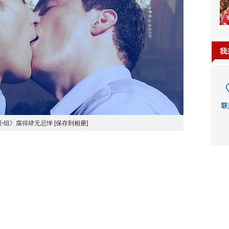
我
小组》腐得肆无忌惮
[保存到相册]
。虽然如今“男漫-Bromance”在全世界都很风行，美剧也
英剧一样，露骨地将男主角的属性设定为同志，不，其实他能周
他可以和竞争对手一边打架一边亲吻，可以和小助手在婚礼温馨
的就是《火炬木小组》的杰克·哈克尼斯上校。而他对搭档格
毫无保留和毫无附加条件的。再来还有新版的《神探夏洛克》，