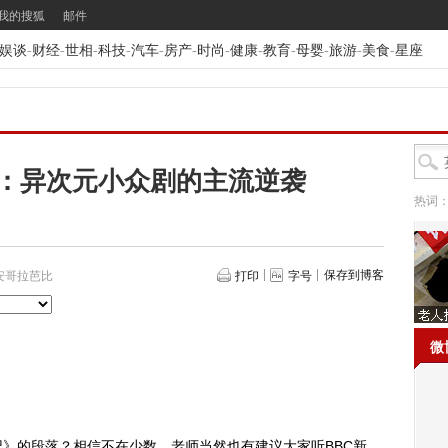
我的搜狐
邮件
娱谈
-
财经
-
世相
-
科技
-
汽车
-
房产
-
时尚
-
健康
-
教育
-
母婴
-
旅游
-
美食
-
星座
：异次元小众剧的主流逆袭
热词
保存到博客
安哥拉芭比
打印
字号
微
的段落？相信不在少数。老师当然也有建议大家听BBC新