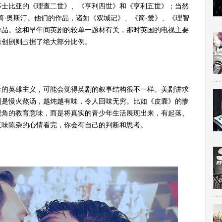
莎士比亚的《理查二世》、《亨利四世》和《亨利五世》；当然
简·奥斯汀。他们的作品，诸如《双城记》、《简·爱》、《理智
作品。这和早年间英剧的较单一题材有关，那时英国的电视主要
原创剧则占据了绝大部分比例。
的英雄主义，可能会觉得英剧的叙事结构很不一样。美剧讲求
则是慢火熬汤，越炖越有味，令人回味无穷。比如《皮囊》的惨
视角的教育意味，而是将真实的青少年生活展现出来，有起落、
五味陈杂的心情看完，你会有自己的判断和思考。