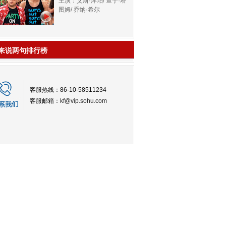
主演：艾斯·库珀/ 查宁·塔
图姆/ 乔纳·希尔
来说两句排行榜
客服热线：86-10-58511234
客服邮箱：
kf@vip.sohu.com