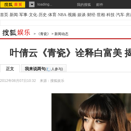
loading...
我的搜狐
邮件
首页
-
新闻
-
军事
-
文化
-
历史
-
体育
-
NBA
-
视频
-
娱谈
-
财经
-
世相
-
科技
-
汽车
-
房
>
《青瓷》
>
新闻动态
叶倩云《青瓷》诠释白富美 
正文
我来说两句
(
人参与)
2012年08月07日10:32
来源：
搜狐娱乐