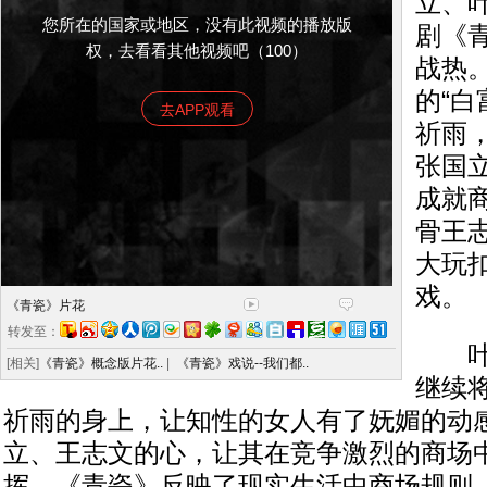
立、
您所在的国家或地区，没有此视频的播放版
剧《
权，去看看其他视频吧（100）
战热
的“白
去APP观看
祈雨
张国
成就
骨王
大玩
戏。
《青瓷》片花
转发至：
叶倩
[相关]
《青瓷》概念版片花..
|
《青瓷》戏说--我们都..
继续
祈雨的身上，让知性的女人有了妩媚的动
立、王志文的心，让其在竞争激烈的商场
挥。《青瓷》反映了现实生活中商场规则