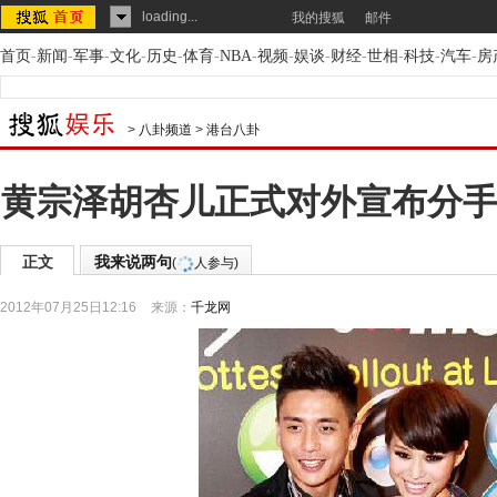
loading...
我的搜狐
邮件
首页
-
新闻
-
军事
-
文化
-
历史
-
体育
-
NBA
-
视频
-
娱谈
-
财经
-
世相
-
科技
-
汽车
-
房
>
八卦频道
>
港台八卦
黄宗泽胡杏儿正式对外宣布分手
正文
我来说两句
(
人参与)
2012年07月25日12:16
来源：
千龙网