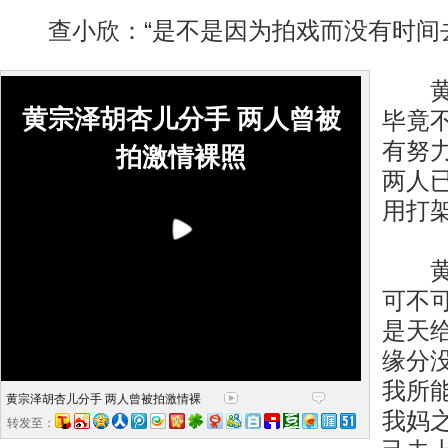
查小欣：“是不是因为拍戏而没有时间去
黄宗
黄宗泽胡杏儿分手 两人曾被
毕竟
有努
拍激情裸照
两人
用打
黄宗
可不
是天
缘分
我所
黄宗泽胡杏儿分手 两人曾被拍激情裸
我妈
转发至：