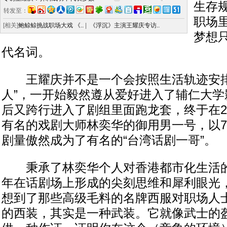
生存
转发至：
职场
[相关]
鲍鲸鲸挑战职场大戏 《..
|
《浮沉》主演王耀庆专访..
梦想
代名词。
王耀庆并不是一个会按照生活轨迹安排
人”，一开始毅然遵从爱好进入了辅仁大学
后又跨行进入了剧组里面跑龙套，终于在2
有名的戏剧大师林奕华的御用男一号，以7
剧量傲然成为了有名的“台湾话剧一哥”。
秉承了林奕华个人对香港都市化生活的
年在话剧场上形成的尖刻思维和犀利眼光
想到了那些高级毛料的名牌西服对职场人士
的西装，其实是一种武装。它就像武士的