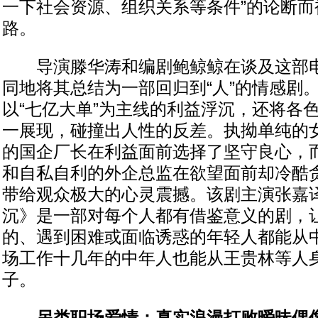
一下社会资源、组织关系等条件”的论断而
路。
导演滕华涛和编剧鲍鲸鲸在谈及这部电
同地将其总结为一部回归到“人”的情感剧
以“七亿大单”为主线的利益浮沉，还将各
一展现，碰撞出人性的反差。执拗单纯的
的国企厂长在利益面前选择了坚守良心，
和自私自利的外企总监在欲望面前却冷酷
带给观众极大的心灵震撼。该剧主演张嘉
沉》是一部对每个人都有借鉴意义的剧，
的、遇到困难或面临诱惑的年轻人都能从
场工作十几年的中年人也能从王贵林等人
子。