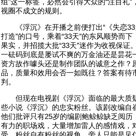
组”这一标签，必然会引得大众的“注目礼
视圈不成文的规则。
《浮沉》在开播之前便打出“《失恋33
打造”的口号，乘着“33天”的东风顺势而下，
果实，并招揽大批“33天”迷作为收视保证
一砝码到底是屡试不爽的万金油还是昙花
资方故作噱头还是制作团队的诚意之作？
品，质量和效用会否一如既往？答案有待
判。
但现在电视剧《浮沉》面临的最大质疑
些小说《浮沉》的忠实粉丝。该剧改编自
他们批评只有25岁的编剧鲍鲸鲸缺乏阅历
有力的职场戏，大量增加雷人的感情戏，
受。粉丝自有粉丝的视角，旁人只能是见