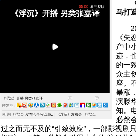
《失
05:00
看完整版
马打
《浮沉》开播 另类张嘉译
20
《失
产中
迹，
的一
众主创
座。
暴涨
《浮沉》开播 另类张嘉译
演滕
转发至：
知。电
[相关]
《浮沉》发布会全程回顾..
|
《浮沉》发布会 《浮沉..
必然会
过之而无不及的“引致效应”，一部影视剧