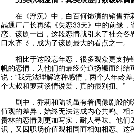
另类职场爱情：真实浪漫打败暧昧偶
在《浮沉》中，白百何饰演的销售乔莉
晶通厂厂长再续《失恋33天》中的前缘，
恋。该剧一出，这段恋情就引来了社会各
口水齐飞，成为了该剧最大的看点之一。
相比于这段忘年恋，很多观众更支持销
帆的恋情，为他们的最终分道扬镳而纠结
说：“我无法理解这种感情，两个人年龄差
个大叔和萝莉谈情说爱，真的很别扭。”
剧中，乔莉和陆帆虽有着偶像剧般的暧
值观的差异，始终无法达成内心共鸣。相
贵林的恋情则更加写实，耐人寻味。他们
识，又因职场价值观相同而相知相恋。这