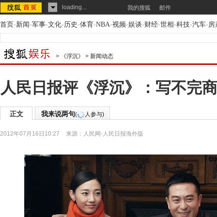
loading...
我的搜狐
邮件
首页
-
新闻
-
军事
-
文化
-
历史
-
体育
-
NBA
-
视频
-
娱谈
-
财经
-
世相
-
科技
-
汽车
-
房
>
《浮沉》
>
新闻动态
人民日报评《浮沉》：写不完商
正文
我来说两句
(
人参与)
2012年07月16日10:27
来源：
人民网-人民日报海外版