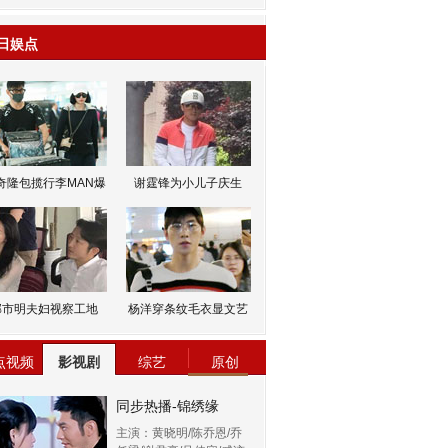
日娱点
奇隆包揽行李MAN爆
谢霆锋为小儿子庆生
邹市明夫妇视察工地
杨洋穿条纹毛衣显文艺
点视频
影视剧
综艺
原创
同步热播-锦绣缘
主演：黄晓明/陈乔恩/乔