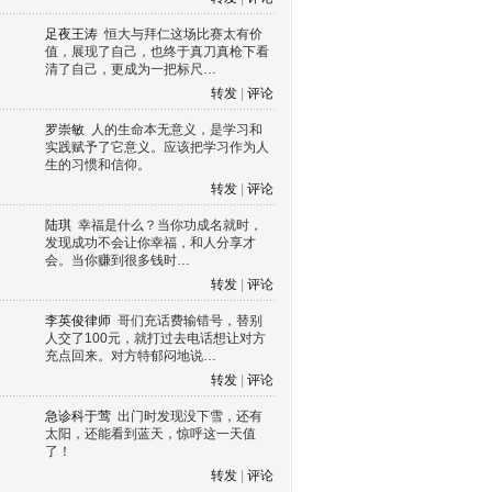
足夜王涛
恒大与拜仁这场比赛太有价
值，展现了自己，也终于真刀真枪下看
清了自己，更成为一把标尺…
转发
|
评论
罗崇敏
人的生命本无意义，是学习和
实践赋予了它意义。应该把学习作为人
生的习惯和信仰。
转发
|
评论
陆琪
幸福是什么？当你功成名就时，
发现成功不会让你幸福，和人分享才
会。当你赚到很多钱时…
转发
|
评论
李英俊律师
哥们充话费输错号，替别
人交了100元，就打过去电话想让对方
充点回来。对方特郁闷地说…
转发
|
评论
急诊科于莺
出门时发现没下雪，还有
太阳，还能看到蓝天，惊呼这一天值
了！
转发
|
评论