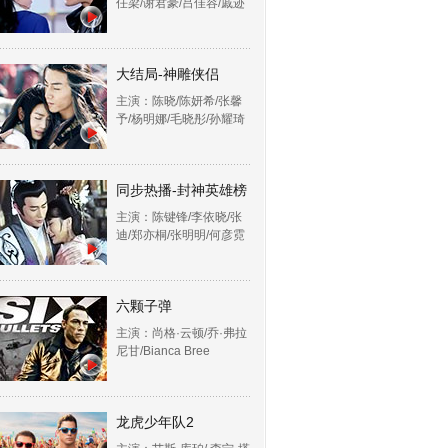
任梁/谢君豪/吕佳容/戚迹
大结局-神雕侠侣
主演：陈晓/陈妍希/张馨
予/杨明娜/毛晓彤/孙耀琦
同步热播-封神英雄榜
主演：陈键锋/李依晓/张
迪/郑亦桐/张明明/何彦霓
六颗子弹
主演：尚格·云顿/乔·弗拉
尼甘/Bianca Bree
龙虎少年队2