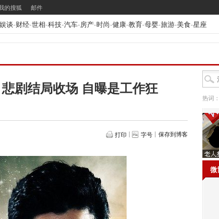
我的搜狐
邮件
娱谈
-
财经
-
世相
-
科技
-
汽车
-
房产
-
时尚
-
健康
-
教育
-
母婴
-
旅游
-
美食
-
星座
悲剧结局收场 自曝是工作狂
热词
保存到博客
打印
字号
微