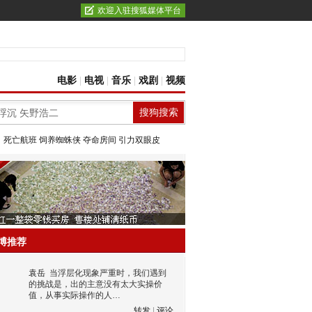
欢迎入驻搜狐媒体平台
电影
|
电视
|
音乐
|
戏剧
|
视频
：
死亡航班
饲养蜘蛛侠
夺命房间
引力双眼皮
博推荐
袁岳
当浮层化现象严重时，我们遇到
的挑战是，出的主意没有太大实操价
值，从事实际操作的人…
转发
|
评论