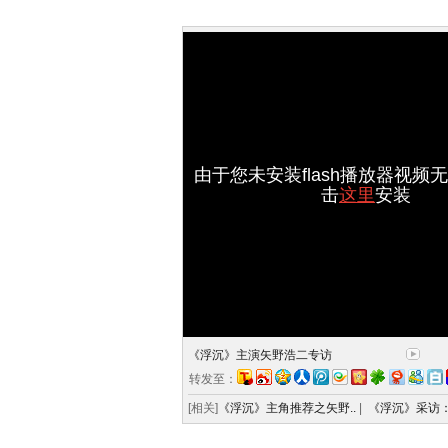
由于您未安装flash播放器视频
击
这里
安装
《浮沉》主演矢野浩二专访
转发至：
[相关]
《浮沉》主角推荐之矢野..
|
《浮沉》采访：