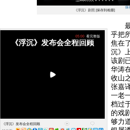
保
《浮沉》剧照
[保存到相册]
最近
乎把
05:00
看完整版
《浮沉》发布会全程回顾
焦在
沉》
该剧
华涛
收山
张嘉译
一老
档过
的戏
够力
《浮沉》发布会全程回顾