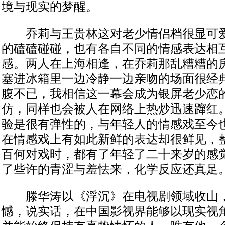
境与现实的梦醒。
乔莉与王贵林这对老少情侣档很显可爱
的磕磕碰碰，也有各自不同的情感表达相
感。两人在上海相逢，在乔莉那乱糟糟的
塞进冰箱里一边冷静一边亲吻的场面很经
腹不已，我相信这一幕会成为银屏老少恋
仿，同样也会被人在网络上热炒迅速蹿红
验是很有弹性的，与年轻人的情感戏至今
在情感戏上有如此新鲜的表达却很鲜见，
百何对戏时，都有了年轻了二十来岁的感
了些许的青涩与羞怯来，化学反应还真足
滕华涛以《浮沉》在电视剧领域收山，
憾，说实话，在中国影视界能够以现实视