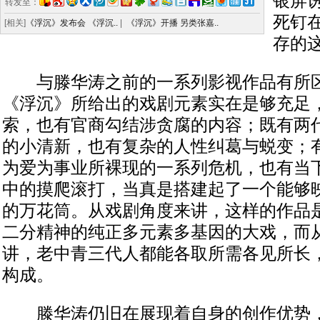
银屏
转发至：
死钉
[相关]
《浮沉》发布会 《浮沉..
|
《浮沉》开播 另类张嘉..
存的
与滕华涛之前的一系列影视作品有所区
《浮沉》所给出的戏剧元素实在是够充足
索，也有官商勾结涉贪腐的内容；既有两
的小清新，也有复杂的人性纠葛与蜕变；
为爱为事业所裸现的一系列危机，也有当
中的摸爬滚打，当真是搭建起了一个能够
的万花筒。从戏剧角度来讲，这样的作品
二分精神的纯正多元素多基因的大戏，而
讲，老中青三代人都能各取所需各见所长
构成。
滕华涛仍旧在展现着自身的创作优势，