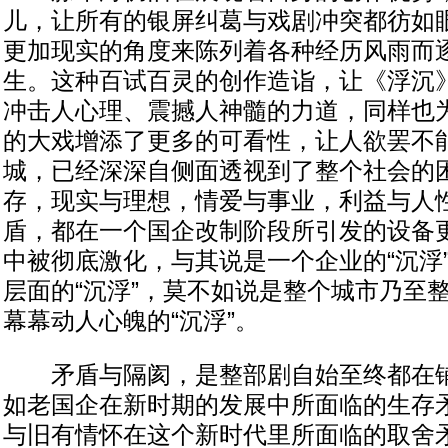
儿，让所有的银屏纠葛与戏剧冲突都彷如
更加现实的角度来陈列着各种经历风雨而
生。这种百试百灵的创作造诣，让《浮沉
冲击人心理、震撼人神髓的力道，同样也
的大戏增添了更多的可看性，让人欲罢不
城，已经深深自侧面透视到了整个社会的
存，现实与理想，情爱与事业，利益与人
盾，都在一个国企改制阶段所引发的设备
中被彻底激化，与其说是一个企业的“沉浮
层面的“沉浮”，莫不如说是整个城市乃至
幕幕动人心魄的“沉浮”。
矛盾与隔阂，是整部剧自始至终都在铺
如老国企在新时期的发展中所面临的生存
与旧有情怀在这个新时代里所面临的取舍