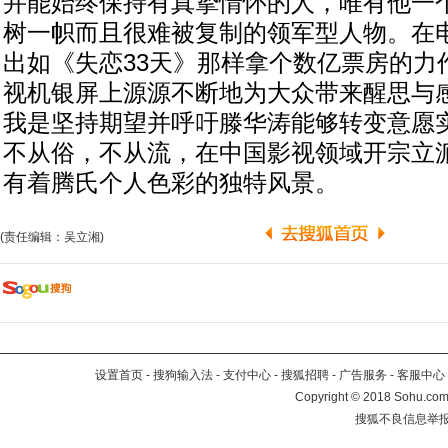
并能始终保持有真挚情怀的人，唯有他一
树一帜而且很难被复制的领军型人物。在
出如《失恋33天》那样拿个数亿票房的力
视机银屏上源源不断地为大众带来醒思与
我是坚持期望并呼吁滕华涛能够转变意愿
不从俗，不从流，在中国影视领域开宗立
有着腾氏个人色彩的独特风景。
(责任编辑：吴立湘)
设置首页
-
搜狗输入法
-
支付中心
-
搜狐招聘
-
广告服务
-
客服中心
Copyright
©
2018 Sohu.com 
搜狐不良信息举