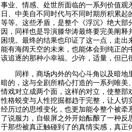
事业、情感、处世所面临的一系列价值观
日、中美自不同时代与不同时期所积累起
等等。这些矛盾，是整个《浮沉》绝大部
因，同样也是导演滕华涛最终要完美阐释
困境。最终的结果也印证了这一点，走出
能有海阔天空的未来，也能体会到纯正的
该追逐的那种小幸福。少许，适量，但已
同样，商场内外的勾心斗角以及暗地里
暗的，这与全剧所精心打造的一系列唯美
情戏对立成两个面，这样的对立，使整部
性格蜕变与人性挖掘都趋于完整，让人切
经历过的思维变化，也更加能令整个被牵
了说服力，自银屏之外开始酝酿了一种反
于那些被真正触碰到了的真情实感，真正