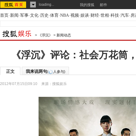
loading...
我的搜狐
邮件
首页
-
新闻
-
军事
-
文化
-
历史
-
体育
-
NBA
-
视频
-
娱谈
-
财经
-
世相
-
科技
-
汽车
-
房
>
《浮沉》
>
新闻动态
《浮沉》评论：社会万花筒
正文
我来说两句
(
人参与)
2012年07月15日09:10
来源：
搜狐娱乐