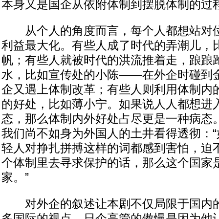
本身又是国企从依附体制到摆脱体制的过
从个人的角度而言，每个人都想站对位
利益最大化。有些人成了时代的弄潮儿，
帆；有些人就被时代的洪流推着走，踉踉
水，比如宣传处的小陈——在外企时碰到
企又遇上体制改革；有些人则利用体制内
的好处，比如薄小宁。如果说人人都想进
态，那么体制内外好处占尽更是一种病态
我们尚不如身为外国人的土井看得透彻：“
轻人对挣扎拼搏这样的词都感到害怕，迫
个体制里去寻求保护的话，那么这个国家
家。”
对外企的叙述让本剧不仅局限于国内的
多国际的视点。日企高管的傲慢是因为他