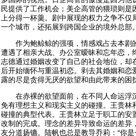
民提供了工作机会；美企高管的猥琐则是
上分得一杯羹。剧中展现的权力之争不仅
一个城市，还拓展到跨国企业的境外总部
作为鲍鲸鲸的强项，情感戏占去本剧的
遭遇了相亲大战、办公室暧昧和忘年恋，
志德通过婚姻改变了自己的社会地位，却
后开始缅怀与重温初恋。剥去其婚姻和恋
露的尽是贪得无厌的欲望和由此带来的困
在赤裸的欲望面前，在不同人命运浮沉
免有理想主义和现实主义的碰撞。王贵林
碰撞的典型代表。王贵林立足于职工的安
改制的完成。理念的差异导致命运的差异
友分道扬镳。陆帆也总是教导乔莉：“你是