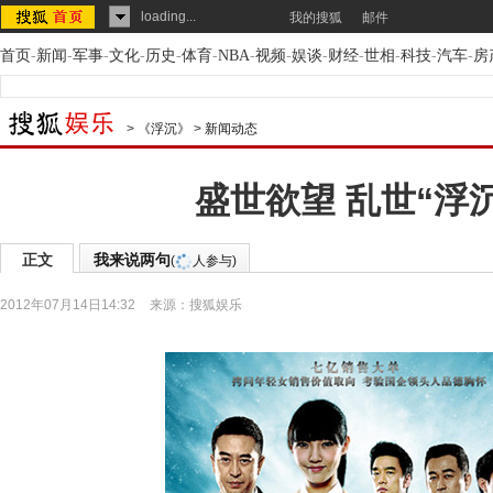
loading...
我的搜狐
邮件
首页
-
新闻
-
军事
-
文化
-
历史
-
体育
-
NBA
-
视频
-
娱谈
-
财经
-
世相
-
科技
-
汽车
-
房
>
《浮沉》
>
新闻动态
盛世欲望 乱世“浮沉
正文
我来说两句
(
人参与)
2012年07月14日14:32
来源：
搜狐娱乐