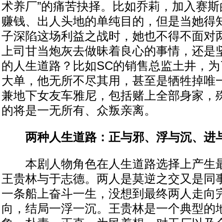
术养厂”的痛苦抉择。比如乔莉，加入赛斯
赚钱、出人头地的单纯目的，但是当她得
子深陷这场利益之战时，她也不得不面对
上司甘当炮灰去做昧着良心的事情，还是
的人生道路？比如SC的销售总监土井，
大单，他无所不尽其用，甚至是牺牲掉唯
兼地下女友车雅尼，包括赌上全部身家，
的将是一无所有、众叛亲离。
两种人生道路：正与邪、浮与沉、进
本剧人物角色在人生道路选择上产生最
王贵林与于志德。两人是莫逆之交又是同
一条船上奋斗一生，没想到最终两人走向
向，结局一浮一沉。王贵林是一个典型的