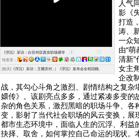
人气
影《
打造
涛、
一众
由“萌
《浮沉》采访：白百何叹真实职场艰辛
清新
转发至：
女主
[相关]
《浮沉》采访：王耀庆对..
|
《浮沉》发布会全程回顾..
企改
战，其勾心斗角之激烈、剧情结构之复杂
嬛传》。该剧亮点多多，通过紧凑多变的
杂的角色关系，激烈黑暗的职场斗争、各
变，影射了当代社会职场的风云变换，展
都市生态环境中，面临人生的沉浮、利益
抉择、取舍，如何掌控自己命运的现状。