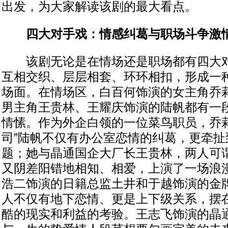
出发，为大家解读该剧的最大看点。
四大对手戏：情感纠葛与职场斗争激
该剧无论是在情场还是职场都有四大对
互相交织、层层相套、环环相扣，形成一
场面。在情场区，白百何饰演的女主角乔
男主角王贵林、王耀庆饰演的陆帆都有一
情愫。作为外企白领的一位菜鸟职员，乔莉
司”陆帆不仅有办公室恋情的纠葛，更牵扯
题；她与晶通国企大厂长王贵林，两人可
又阴差阳错地相知、相爱，上演了一场浪漫
浩二饰演的日籍总监土井和于越饰演的金
人不仅有地下恋情、更是上下级关系，摆
酷的现实和利益的考验。王志飞饰演的晶