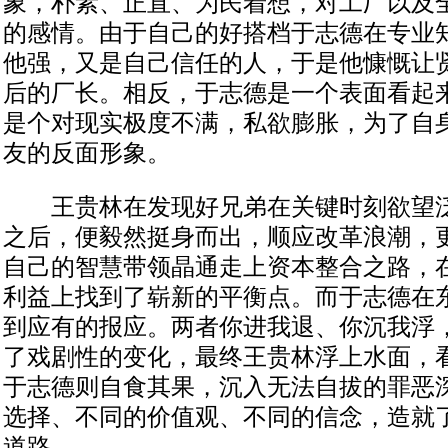
象，朴素、正直、为民着想，对工厂以及
的感情。由于自己的好搭档于志德在专业
他强，又是自己信任的人，于是他慷慨让
后的厂长。相反，于志德是一个表面看起
是个对现实极度不满，私欲膨胀，为了自
友的反面形象。
王贵林在发现好兄弟在关键时刻欲望泛
之后，便毅然挺身而出，顺应改革浪潮，
自己的智慧带领晶通走上资本整合之路，
利益上找到了崭新的平衡点。而于志德在
到应有的报应。两者你进我退、你沉我浮
了戏剧性的变化，最终王贵林浮上水面，
于志德则自食其果，沉入无法自拔的罪恶
选择、不同的价值观、不同的信念，造就
道路。