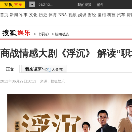
loading...
我的搜狐
邮件
首页
-
新闻
-
军事
-
文化
-
历史
-
体育
-
NBA
-
视频
-
娱谈
-
财经
-
世相
-
科技
-
汽车
-
房
>
《浮沉》
>
新闻动态
商战情感大剧《浮沉》 解读“职
正文
我来说两句
(
人参与)
2012年06月29日16:13
来源：
搜狐娱乐