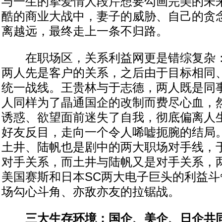
与一生的挚爱情人段芹想要勾画完美的未
酷的商业大战中，妻子的威胁、自己的贪
离越远，最终走上一条不归路。
在职场区，关系利益网更是错综复杂：
两人先是客户的关系，之后由于目标相同
统一战线。王贵林与于志德，两人既是同
人同样为了晶通国企的改制而费尽心血，
诱惑、欲望面前迷失了自我，彻底偏离人
好友反目，走向一个令人唏嘘扼腕的结局
土井、陆帆也是剧中的两大职场对手线，
对手关系，而土井与陆帆又是对手关系，
美国赛斯和日本SC两大电子巨头的利益
场勾心斗角、亦敌亦友的拉锯战。
三大生存环境：国企、美企、日企共同