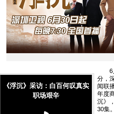
6月
分，
《浮沉》采访：白百何叹真实
闻联
年度
职场艰辛
沉》
30