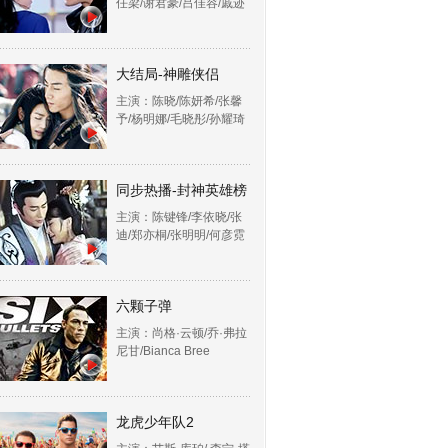
任梁/谢君豪/吕佳容/戚迹
大结局-神雕侠侣
主演：陈晓/陈妍希/张馨
予/杨明娜/毛晓彤/孙耀琦
同步热播-封神英雄榜
主演：陈键锋/李依晓/张
迪/郑亦桐/张明明/何彦霓
六颗子弹
主演：尚格·云顿/乔·弗拉
尼甘/Bianca Bree
龙虎少年队2