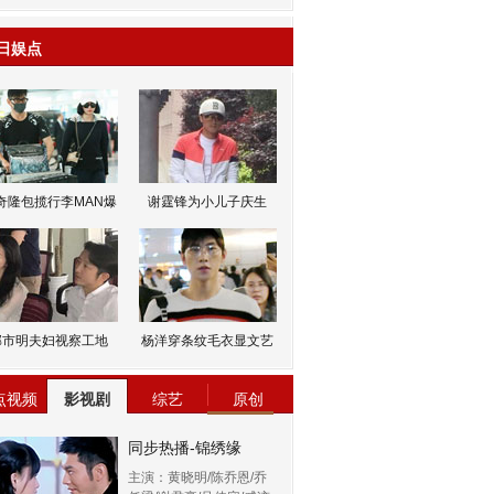
日娱点
奇隆包揽行李MAN爆
谢霆锋为小儿子庆生
邹市明夫妇视察工地
杨洋穿条纹毛衣显文艺
点视频
影视剧
综艺
原创
同步热播-锦绣缘
主演：黄晓明/陈乔恩/乔