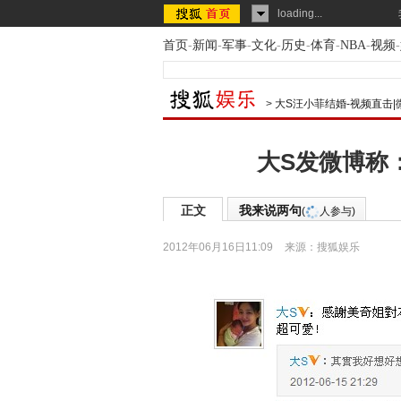
loading...
首页
-
新闻
-
军事
-
文化
-
历史
-
体育
-
NBA
-
视频
-
>
大S汪小菲结婚-视频直击|
大S发微博称
正文
我来说两句
(
人参与)
2012年06月16日11:09
来源：
搜狐娱乐