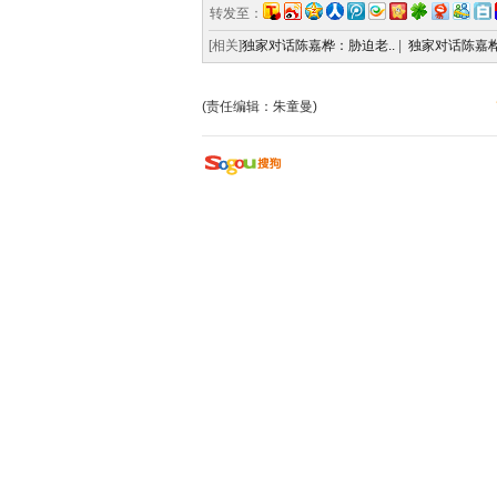
转发至：
[相关]
独家对话陈嘉桦：胁迫老..
|
独家对话陈嘉桦
(责任编辑：朱童曼)