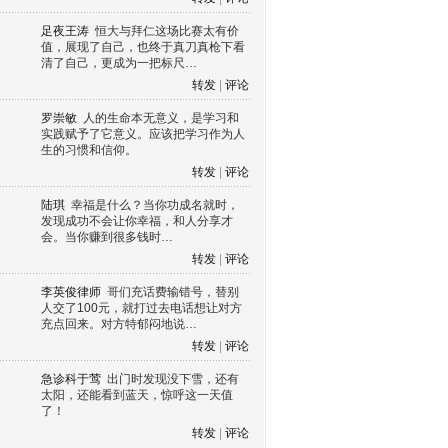
足夜王涛
恒大与拜仁这场比赛太有价
值，展现了自己，也终于真刀真枪下看
清了自己，更成为一把标尺…
转发
|
评论
罗崇敏
人的生命本无意义，是学习和
实践赋予了它意义。应该把学习作为人
生的习惯和信仰。
转发
|
评论
陆琪
幸福是什么？当你功成名就时，
发现成功不会让你幸福，和人分享才
会。当你赚到很多钱时…
转发
|
评论
李英俊律师
哥们充话费输错号，替别
人交了100元，就打过去电话想让对方
充点回来。对方特郁闷地说…
转发
|
评论
急诊科于莺
出门时发现没下雪，还有
太阳，还能看到蓝天，惊呼这一天值
了！
转发
|
评论