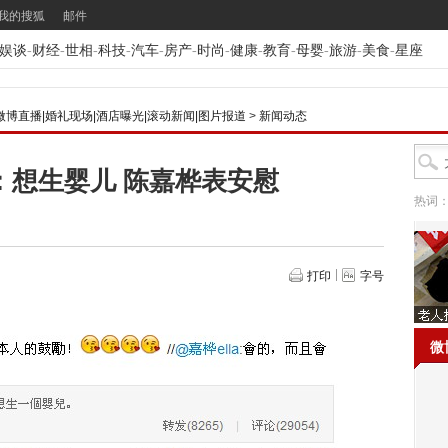
我的搜狐
邮件
娱谈
-
财经
-
世相
-
科技
-
汽车
-
房产
-
时尚
-
健康
-
教育
-
母婴
-
旅游
-
美食
-
星座
微博直播|婚礼现场|酒店曝光|滚动新闻|图片报道
>
新闻动态
：想生婴儿 陈嘉桦表安慰
热词
打印
字号
微