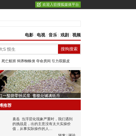
欢迎入驻搜狐媒体平台
电影
|
电视
|
音乐
|
戏剧
|
视频
：
死亡航班
饲养蜘蛛侠
夺命房间
引力双眼皮
博推荐
袁岳
当浮层化现象严重时，我们遇到
的挑战是，出的主意没有太大实操价
值，从事实际操作的人…
转发
|
评论