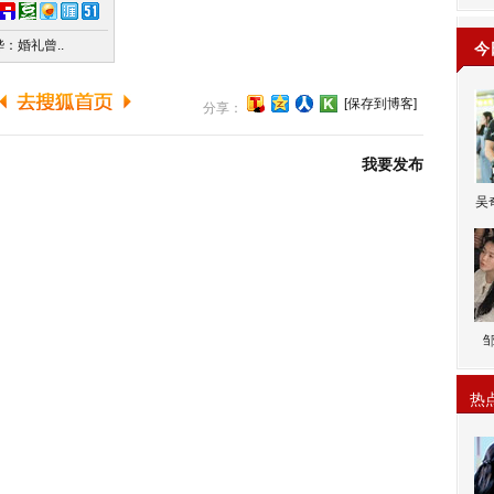
：婚礼曾..
今
[保存到博客]
分享：
我要发布
吴
热