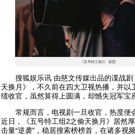
《五号特工组2》 剧照
搜狐娱乐讯 由慈文传媒出品的谍战剧
天换月》，不久前在四大卫视热播，并以
绩收官，虽然算得上圆满，却憾失冠军宝
常规而言，电视剧一旦收官，热度便会
近日，《五号特工组2之偷天换月》居然
击量“逆袭”，稳居搜索榜榜首，在诸多视