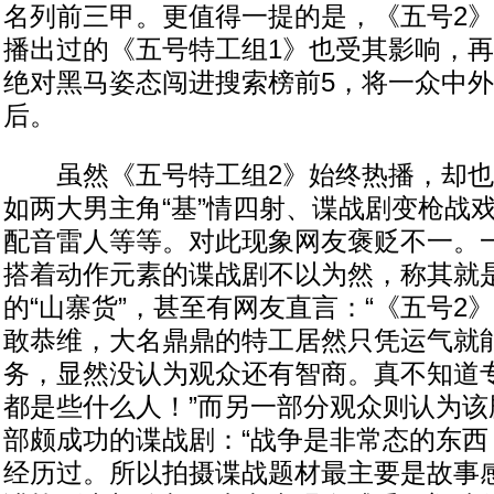
名列前三甲。更值得一提的是，《五号2
播出过的《五号特工组1》也受其影响，再
绝对黑马姿态闯进搜索榜前5，将一众中
后。
虽然《五号特工组2》始终热播，却也
如两大男主角“基”情四射、谍战剧变枪战
配音雷人等等。对此现象网友褒贬不一。
搭着动作元素的谍战剧不以为然，称其就
的“山寨货”，甚至有网友直言：“《五号2
敢恭维，大名鼎鼎的特工居然只凭运气就
务，显然没认为观众还有智商。真不知道
都是些什么人！”而另一部分观众则认为该
部颇成功的谍战剧：“战争是非常态的东西
经历过。所以拍摄谍战题材最主要是故事