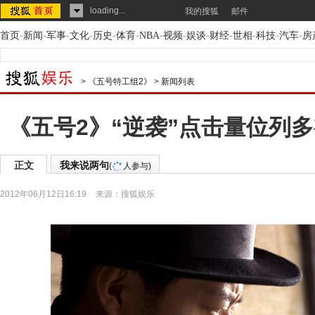
loading...
我的搜狐
邮件
首页
-
新闻
-
军事
-
文化
-
历史
-
体育
-
NBA
-
视频
-
娱谈
-
财经
-
世相
-
科技
-
汽车
-
房
>
《五号特工组2》
>
新闻列表
《五号2》“逆袭”点击量位列
正文
我来说两句
(
人参与)
2012年06月12日16:19
来源：
搜狐娱乐