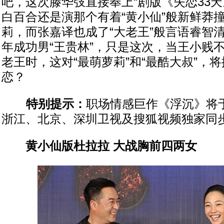
吧，这次滕华弢直接奉上“剧版《失恋33天
白百合还是演那个有着“黄小仙”般新鲜莽
莉，而张嘉译也成了“大老王”般言语睿智
年成功男“王贵林”，只是这次，当王小贱
老王时，这对“最萌萝莉”和“最酷大叔”，
恋？
特别提示：
职场情感巨作《浮沉》将于
浙江、北京、深圳卫视及搜狐视频独家同
黄小仙版杜拉拉 大战胸前四两女