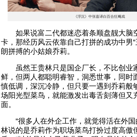
《浮沉》中张嘉译白百合狂飚戏
如果说富二代都迷恋着条顺盘靓大脑空
卡，那经历风云依靠自己打拼的成功中男“
朗拼搏的小姑娘乔莉。
虽然王贵林只是国企厂长，不比创业家
鲜，但两人都聪明睿智，洞悉世事，同时
慎低调，深沉冷静，但只要一遇到乔莉般
场阳光型菜鸟，就能激发出毒舌刻薄但又
面。
“很多人在外企工作，就觉得活在外国的
林说的是乔莉作为职场菜鸟打扮过度高傲