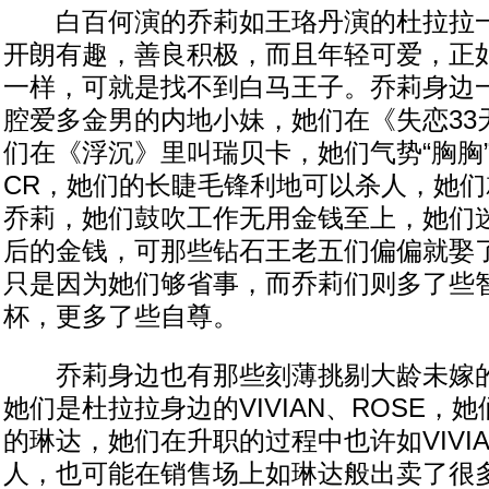
白百何演的乔莉如王珞丹演的杜拉拉一
开朗有趣，善良积极，而且年轻可爱，正
一样，可就是找不到白马王子。乔莉身边
腔爱多金男的内地小妹，她们在《失恋33
们在《浮沉》里叫瑞贝卡，她们气势“胸胸”
CR，她们的长睫毛锋利地可以杀人，她
乔莉，她们鼓吹工作无用金钱至上，她们
后的金钱，可那些钻石王老五们偏偏就娶
只是因为她们够省事，而乔莉们则多了些
杯，更多了些自尊。
乔莉身边也有那些刻薄挑剔大龄未嫁的
她们是杜拉拉身边的VIVIAN、ROSE，
的琳达，她们在升职的过程中也许如VIVI
人，也可能在销售场上如琳达般出卖了很