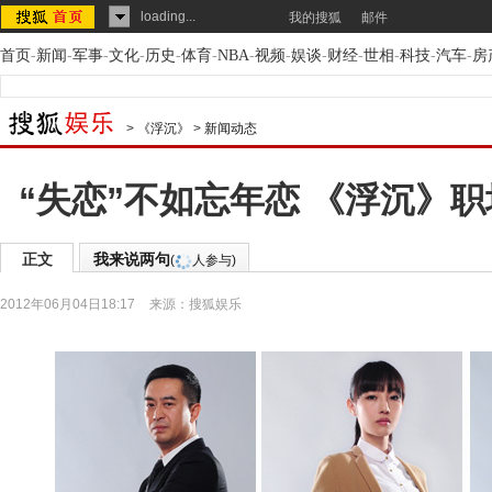
loading...
我的搜狐
邮件
首页
-
新闻
-
军事
-
文化
-
历史
-
体育
-
NBA
-
视频
-
娱谈
-
财经
-
世相
-
科技
-
汽车
-
房
>
《浮沉》
>
新闻动态
“失恋”不如忘年恋 《浮沉》
正文
我来说两句
(
人参与)
2012年06月04日18:17
来源：
搜狐娱乐