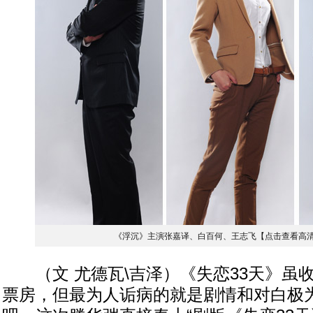
《浮沉》主演张嘉译、白百何、王志飞【点击查看高
（文 尤德瓦\吉泽）《失恋33天》虽
票房，但最为人诟病的就是剧情和对白极