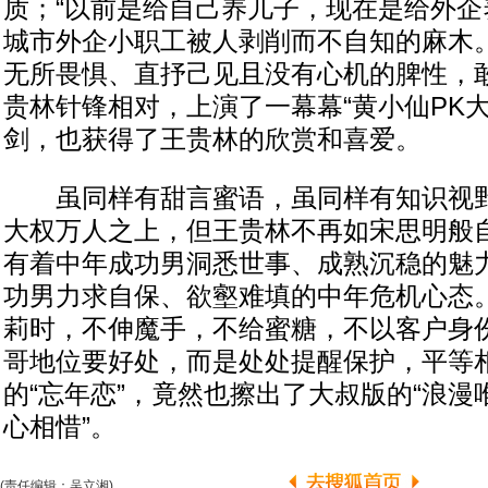
质；“以前是给自己养儿子，现在是给外企
城市外企小职工被人剥削而不自知的麻木
无所畏惧、直抒己见且没有心机的脾性，
贵林针锋相对，上演了一幕幕“黄小仙PK
剑，也获得了王贵林的欣赏和喜爱。
虽同样有甜言蜜语，虽同样有知识视野
大权万人之上，但王贵林不再如宋思明般
有着中年成功男洞悉世事、成熟沉稳的魅
功男力求自保、欲壑难填的中年危机心态
莉时，不伸魔手，不给蜜糖，不以客户身
哥地位要好处，而是处处提醒保护，平等
的“忘年恋”，竟然也擦出了大叔版的“浪漫
心相惜”。
(责任编辑：吴立湘)