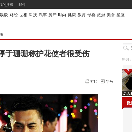
我的搜狐
邮件
娱谈
-
财经
-
世相
-
科技
-
汽车
-
房产
-
时尚
-
健康
-
教育
-
母婴
-
旅游
-
美食
-
星座
表
 淳于珊珊称护花使者很受伤
热词
打印
字号
微