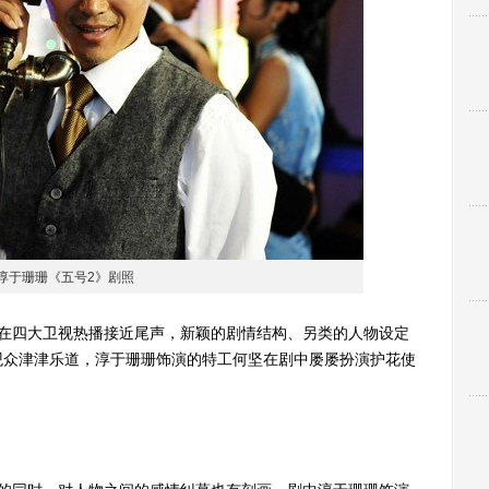
淳于珊珊《五号2》剧照
四大卫视热播接近尾声，新颖的剧情结构、另类的人物设定
观众津津乐道，淳于珊珊饰演的特工何坚在剧中屡屡扮演护花使