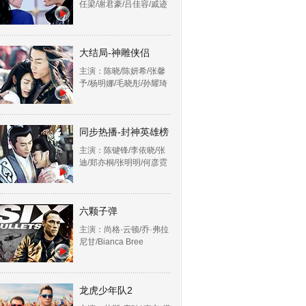
任梁/谢君豪/吕佳容/戚迹
大结局-神雕侠侣
主演：陈晓/陈妍希/张馨
予/杨明娜/毛晓彤/孙耀琦
同步热播-封神英雄榜
主演：陈键锋/李依晓/张
迪/郑亦桐/张明明/何彦霓
六颗子弹
主演：尚格·云顿/乔·弗拉
尼甘/Bianca Bree
龙虎少年队2