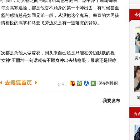
同时，对人物之间的感情纠葛也有刻画，剧中淳于珊珊饰演
，每次高寒遇险，都是他奋不顾身的第一个冲出去，有时候甚至
今
何坚的感情总是如同兄弟一般，从没把这个鬼马、率直的大男孩
两情相悦的高寒和马云飞旁边总是有一道落寞的背影。
次都是为他人做嫁衣，到头来自己还是只能在旁边默默的祝
吴
，“女神”王丽坤一句话就奋不顾身冲出去堵枪眼，最后还是眼睁
[保存到博客]
分享：
我要发布
热