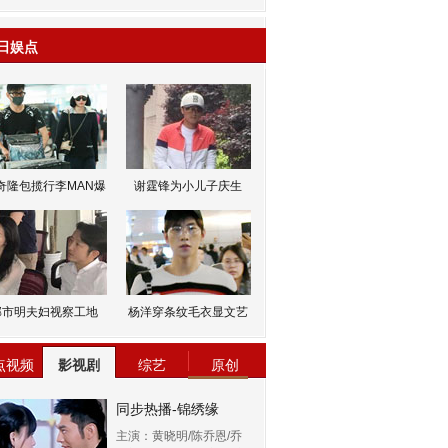
日娱点
奇隆包揽行李MAN爆
谢霆锋为小儿子庆生
邹市明夫妇视察工地
杨洋穿条纹毛衣显文艺
点视频
影视剧
综艺
原创
同步热播-锦绣缘
主演：黄晓明/陈乔恩/乔