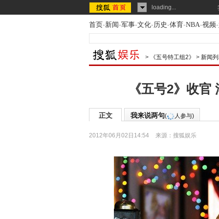
loading...
首页
-
新闻
-
军事
-
文化
-
历史
-
体育
-
NBA
-
视频
-
>
《五号特工组2》
>
新闻列
《五号2》收官
正文
我来说两句
(
人参与)
2012年06月02日14:54
来源：
搜狐娱乐