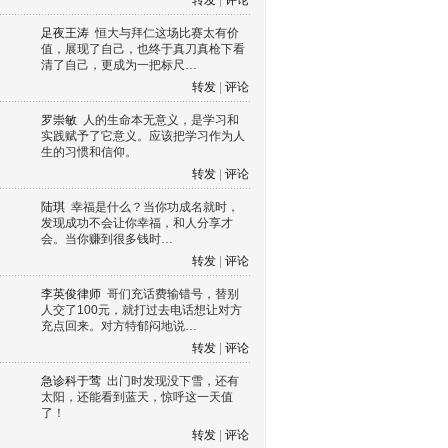
转发
|
评论
足夜王涛
恒大与拜仁这场比赛太有价
值，展现了自己，也终于真刀真枪下看
清了自己，更成为一把标尺…
转发
|
评论
罗崇敏
人的生命本无意义，是学习和
实践赋予了它意义。应该把学习作为人
生的习惯和信仰。
转发
|
评论
陆琪
幸福是什么？当你功成名就时，
发现成功不会让你幸福，和人分享才
会。当你赚到很多钱时…
转发
|
评论
李英俊律师
哥们充话费输错号，替别
人交了100元，就打过去电话想让对方
充点回来。对方特郁闷地说…
转发
|
评论
急诊科于莺
出门时发现没下雪，还有
太阳，还能看到蓝天，惊呼这一天值
了！
转发
|
评论