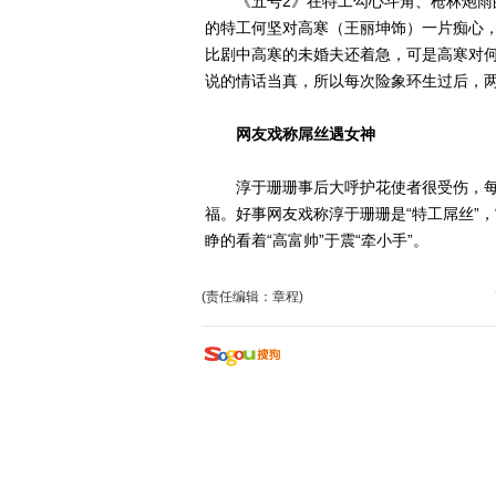
《五号2》在特工勾心斗角、枪林炮雨的
的特工何坚对高寒（王丽坤饰）一片痴心
比剧中高寒的未婚夫还着急，可是高寒对
说的情话当真，所以每次险象环生过后，
网友戏称屌丝遇女神
淳于珊珊事后大呼护花使者很受伤，每
福。好事网友戏称淳于珊珊是“特工屌丝”
睁的看着“高富帅”于震“牵小手”。
(责任编辑：章程)