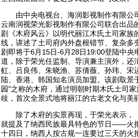
由中央电视台、海润影视制作有限公司
云南润视荣光影视制作有限公司联合出品的
剧《木府风云》以明代丽江木氏土司家族
线，讲述了土司府内外盘根错节、复杂多
剧即将于6月15日-6月28日19:00登陆
道，除于荣光任监制、导演兼主演外，还
虹、吕良伟、朱晓渔、苏倩薇、孙玮、宋
陆、香港、韩国知名演员加盟。该剧取景于
园”之称的木府，通过明朝时期木氏土司家
歧，首次全景式地将丽江的古老文化与美
除了木府的实景再现，于荣光表示，《
就提及了纳西民族最具特色的节日——火
十四日，纳西人按古规一连要过三天的火