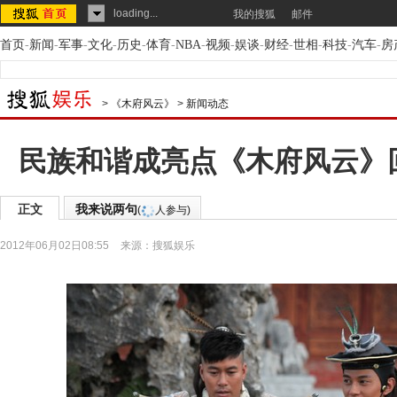
loading...
我的搜狐
邮件
首页
-
新闻
-
军事
-
文化
-
历史
-
体育
-
NBA
-
视频
-
娱谈
-
财经
-
世相
-
科技
-
汽车
-
房
>
《木府风云》
>
新闻动态
民族和谐成亮点《木府风云》回
正文
我来说两句
(
人参与)
2012年06月02日08:55
来源：
搜狐娱乐