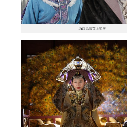
纳西风情首上荧屏