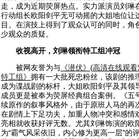
走，成为近期荧屏热点。实力派演员刘琳
行动组长欧阳剑平无可动摇的大姐地位让
目。在演技上得到了观众认可的同时，角
少观众的质疑。
收视高开，刘琳领衔特工组冲冠
被网友誉为与
《潜伏》
(
高清在线观看
特工组》
拥有一大批死忠粉丝，该剧的推
成为谍战剧的标杆，大姐欧阳剑平及其领
成员更是被奉为荧屏经典组合案例。《五
续原作的叙事风格外，由于原班人马的再
在剧情上下足功夫，加重人物冲突和感情
亮相就收获好评无数。尤其刘琳饰演的欧
为“霸气风采依旧，内心修为更高一层”的