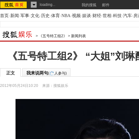
loading...
我的搜狐
邮件
首页
-
新闻
-
军事
-
文化
-
历史
-
体育
-
NBA
-
视频
-
娱谈
-
财经
-
世相
-
科技
-
汽车
-
房
>
《五号特工组2》
>
新闻列表
《五号特工组2》 “大姐”刘
正文
我来说两句
(
人参与)
2012年05月24日10:20
来源：
搜狐娱乐