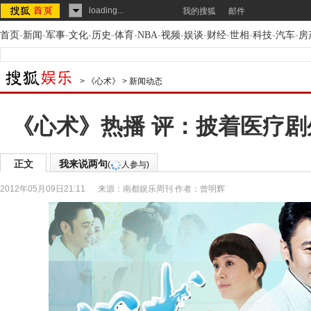
loading...
我的搜狐
邮件
首页
-
新闻
-
军事
-
文化
-
历史
-
体育
-
NBA
-
视频
-
娱谈
-
财经
-
世相
-
科技
-
汽车
-
房
>
《心术》
>
新闻动态
《心术》热播 评：披着医疗
正文
我来说两句
(
人参与)
2012年05月09日21:11
来源：
南都娱乐周刊
作者：曾明辉