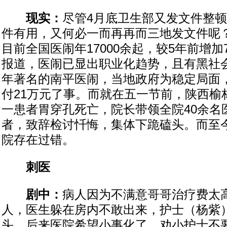
现实：
尽管4月底卫生部又发文件整
件有用，又何必一而再再而三地发文件呢
目前全国医闹年17000余起，较5年前增加
报道，医闹已显出职业化趋势，且有黑社会
年著名的南平医闹，当地政府为稳定局面
付21万元了事。而就在五一节前，陕西榆
一患者胃穿孔死亡，院长带领全院40余名
者，致辞检讨忏悔，集体下跪磕头。而至
院存在过错。
刺医
剧中：
病人因为不满意哥哥治疗费太
人，医生躲在房内不敢出来，护士（杨紫
头。后来医院希望小事化了，劝小护士不