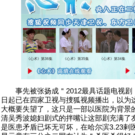
事先被张扬成＂2012最具话题电视剧＂
日起已在四家卫视与捜狐视频播出，以为
大概要失望了，这只是一部以医院为背景
清吴秀波媳妇剧式的拌嘴让这部剧充满了
是医患矛盾已坏无可坏，在哈尔滨3.23