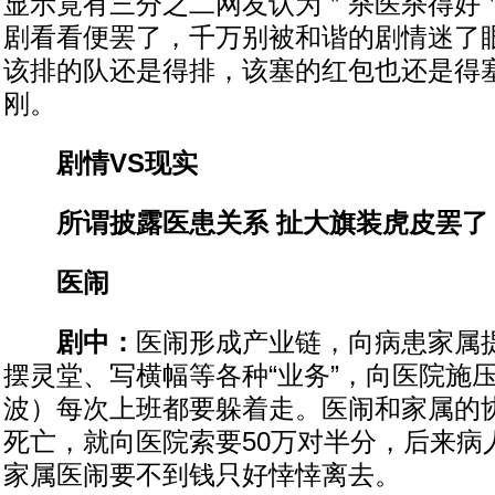
显示竟有三分之二网友认为＂杀医杀得好
剧看看便罢了，千万别被和谐的剧情迷了
该排的队还是得排，该塞的红包也还是得
刚。
剧情VS现实
所谓披露医患关系 扯大旗装虎皮罢了
医闹
剧中：
医闹形成产业链，向病患家属
摆灵堂、写横幅等各种“业务”，向医院施
波）每次上班都要躲着走。医闹和家属的
死亡，就向医院索要50万对半分，后来病
家属医闹要不到钱只好悻悻离去。