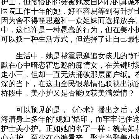
护士，但慢慢的你会被她发自内心的真诚
医院工作十年的她，好不容易等到有升护
因为舍不得霍思邈和一众姐妹而选择放弃
中，这也许是一种愚蠢的行为，但在美小
可以换一种生活方式，但选择了让自己最
生活中，她是帮霍思邈追女孩儿的“好哥
默在心中暗恋霍思邈的痴情女，在关键时
走小三，但却一直无法捅破那层窗户纸。
深的当下，在这由全民银幕情侣联袂出演
桥段中，美小护又是否能收获美满爱情？
可以预见的是，《心术》播出之后，观
海清身上多年的“媳妇”烙印，而牢牢记住
护士美小护。正如她的名字一样：貌美如
心守护。至少在小编看来，娶妻当娶美小