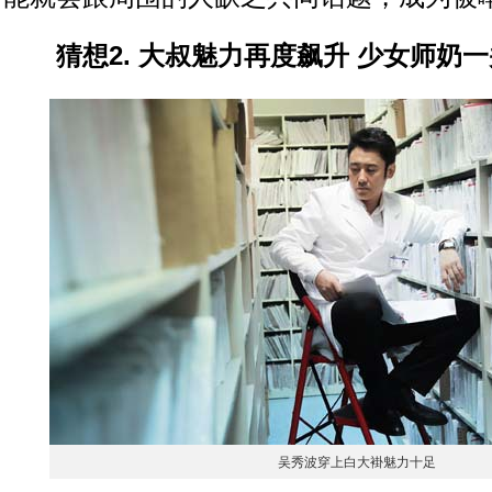
猜想2. 大叔魅力再度飙升 少女师奶一
吴秀波穿上白大褂魅力十足