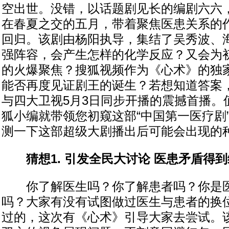
空出世。没错，以话题剧见长的编剧六六
在春夏之交的五月，带着聚焦医患关系的
回归。该剧由杨阳执导，集结了吴秀波、
强阵容，会产生怎样的化学反应？又会为
的火爆聚焦？搜狐视频作为《心术》的独
能否再度见证剧王的诞生？若想知道答案
与四大卫视5月3日同步开播的震撼首播。
狐小编就带领您初窥这部“中国第一医疗剧
测一下这部超级大剧播出后可能会出现的
猜想1. 引发全民大讨论 医患矛盾得到
你了解医生吗？你了解患者吗？你是医
吗？大家有没有试图做过医生与患者的换
过的，这次有《心术》引导大家去尝试。