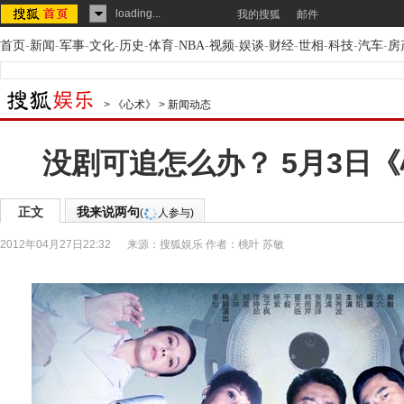
loading...
我的搜狐
邮件
首页
-
新闻
-
军事
-
文化
-
历史
-
体育
-
NBA
-
视频
-
娱谈
-
财经
-
世相
-
科技
-
汽车
-
房
>
《心术》
>
新闻动态
没剧可追怎么办？ 5月3日
正文
我来说两句
(
人参与)
2012年04月27日22:32
来源：
搜狐娱乐
作者：桃叶 苏敏