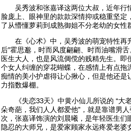
吴秀波和张嘉译这两位大叔，近年行情
脸庞上、眼神里的款款深情抑或稳重坚定
了从懵懂萝莉到成熟御姐不分老幼的女性
在《心术》中，吴秀波的萌宠特性再升
后”霍思邈，时而风度翩翩、时而油嘴滑舌
医生大人，也是风流倜傥的贱精先生。即
个女人纠缠的穿花蝴蝶，在感情上有点拖
痴情的美小护虐得让心揪心，但是他还是
力指数爆棚。
《失恋33天》中黄小仙儿所说的 “大
朵奇葩，我们人人都爱他”，就是靠谱男人
次，张嘉译饰演的刘晨曦，是年轻医生们
隐忍的大师兄，是爱家顾家永远疼爱老婆