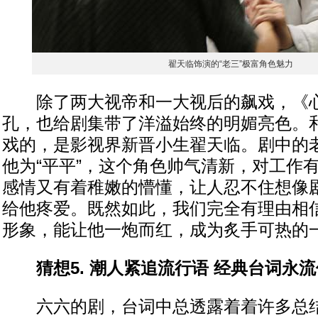
翟天临饰演的“老三”极富角色魅力
除了两大视帝和一大视后的飙戏，《心
孔，也给剧集带了洋溢始终的明媚亮色。和
戏的，是影视界新晋小生翟天临。剧中的
他为“平平”，这个角色帅气清新，对工作
感情又有着稚嫩的懵懂，让人忍不住想像
给他疼爱。既然如此，我们完全有理由相
形象，能让他一炮而红，成为炙手可热的
猜想5. 潮人紧追流行语 经典台词永流
六六的剧，台词中总透露着着许多总结