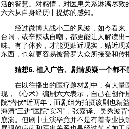
活的智慧。对感情，对医患关系淋漓尽致
六六从自身经历中提炼的感知。
经过微博大战小三的风波，如今看来《
台词，或辛辣或自嘲，都更能让人解读出
味。有了体验，才能更贴近现实，贴近现
东西，也就更容易被普罗大众所接受和传
猜想6. 植入广告、剧情质疑一个都不
在以往播出的医疗题材剧中，有大量医
现，《心术》编剧六六表示，自己在创作
院“潜伏”近两年，而剧组为拍摄该剧也精
海清“三进”医院“实习”，张嘉译、吴秀波
崩溃。但剧中主演毕竟并不是有着专业技
展现的病症和医患关系也是经过艺术加工