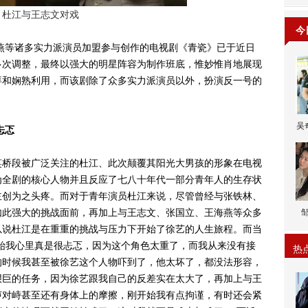
杜江与王志文对戏
今
等诸多实力派演员加盟参与创作的电视剧《青瓷》已于近日
多次调整，最终以强大的明星阵容为制作班底，惟妙惟肖地展现
拜和娴熟利用，而该剧除了众多实力派演员以外，扮演反一号的
吴
忐忑
桥段被广泛关注的杜江、此次颠覆其阳光大男孩的形象在电视
为全剧的核心人物并且反应了七八十年代一部分青年人的生存状
主创为之头疼。而对于青年演员杜江来说，尽管曾经与张铁林、
如此强大的挑战面前，再加上与王志文、张国立、王海燕等众多
以说杜江是在重重的挑战与压力下开始了徐艺的人生旅程。而当
始我心里真是很忐忑，因为这个角色太重了，而我从来没有接
热
的时候我甚至被徐艺这个人物吓到了，他太坏了，都没法形容，
艰巨的任务，因为徐艺跟我自己的反差实在太大了，再加上与王
声对峙甚至还有身体上的摩擦，刚开始我有点拘谨，有时还会紧