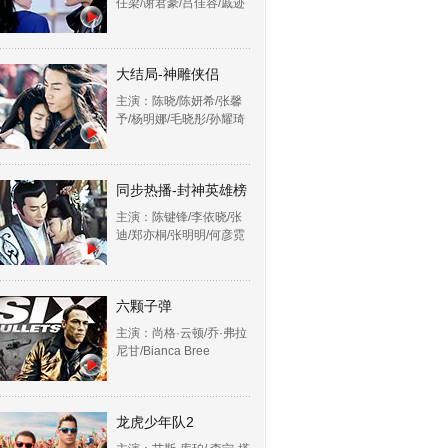
任梁/谢君豪/吕佳容/戚迹
大结局-神雕侠侣
主演：陈晓/陈妍希/张馨
予/杨明娜/毛晓彤/孙耀琦
同步热播-封神英雄榜
主演：陈键锋/李依晓/张
迪/郑亦桐/张明明/何彦霓
六颗子弹
主演：尚格·云顿/乔·弗拉
尼甘/Bianca Bree
龙虎少年队2