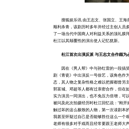
搜狐娱乐讯 由王志文、张国立、王海燕
顺利杀青，该剧历时多年并经过主创人员
了一场当代中国商人对利益关系的顶礼膜
杜江以其颠覆性的演出使人记忆犹新。
杜江首次出演反派 与王志文合作颇为
因在《男人帮》中与孙红雷的一段搞笑
剧《青瓷》中出演反一号徐艺，该角色作
态，其人物之复杂性格之难以把握都曾另
郭富城、邓超等人都有过亲密合作，但在
实力演员一同演出，也不免压力倍增，可
被问及此次拍摄经历时杜江回忆说：“刚开
触过坏的这么极致的人物，第一次读剧本
我甚至怀疑过自己是否能够胜任这么一个
老师有很多对手戏而且经常要跟王老师大