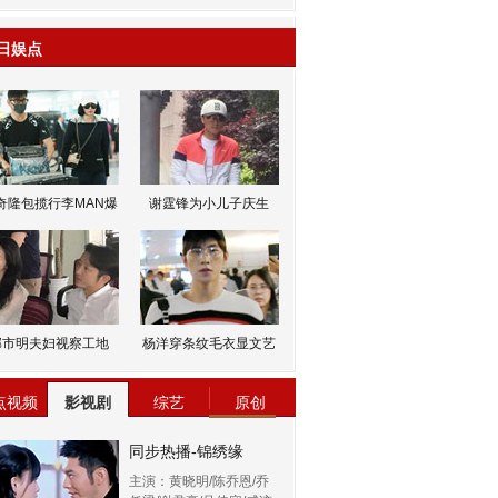
日娱点
s60 V3
s60 V5
奇隆包揽行李MAN爆
谢霆锋为小儿子庆生
邹市明夫妇视察工地
杨洋穿条纹毛衣显文艺
点视频
影视剧
综艺
原创
同步热播-锦绣缘
主演：黄晓明/陈乔恩/乔