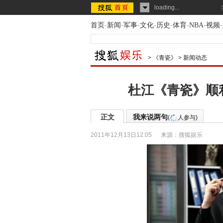
loading...
首页
-
新闻
-
军事
-
文化
-
历史
-
体育
-
NBA
-
视频
-
>
《青瓷》
>
新闻动态
杜江《青瓷》顺
正文
我来说两句
(
人参与)
2011年12月13日12:05
来源：
搜狐娱乐