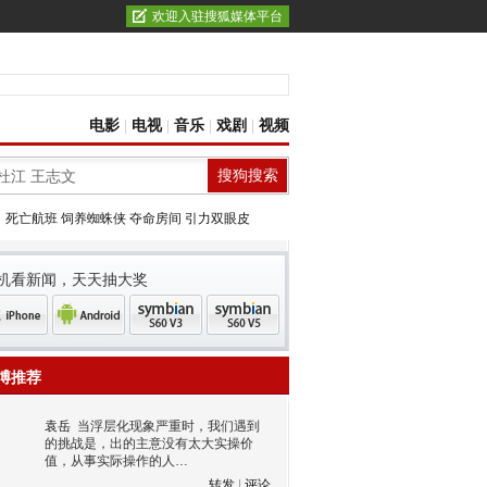
欢迎入驻搜狐媒体平台
电影
|
电视
|
音乐
|
戏剧
|
视频
：
死亡航班
饲养蜘蛛侠
夺命房间
引力双眼皮
机看新闻，天天抽大奖
博推荐
袁岳
当浮层化现象严重时，我们遇到
的挑战是，出的主意没有太大实操价
值，从事实际操作的人…
转发
|
评论