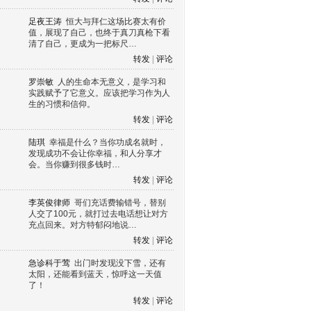
足夜王涛
恒大与拜仁这场比赛太有价
值，展现了自己，也终于真刀真枪下看
清了自己，更成为一把标尺…
one
Android
symbian
symbian
转发
|
评论
罗崇敏
人的生命本无意义，是学习和
实践赋予了它意义。应该把学习作为人
生的习惯和信仰。
转发
|
评论
陆琪
幸福是什么？当你功成名就时，
发现成功不会让你幸福，和人分享才
会。当你赚到很多钱时…
转发
|
评论
李英俊律师
哥们充话费输错号，替别
人交了100元，就打过去电话想让对方
充点回来。对方特郁闷地说…
转发
|
评论
急诊科于莺
出门时发现没下雪，还有
太阳，还能看到蓝天，惊呼这一天值
了！
转发
|
评论