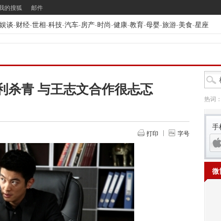
我的搜狐
邮件
娱谈
-
财经
-
世相
-
科技
-
汽车
-
房产
-
时尚
-
健康
-
教育
-
母婴
-
旅游
-
美食
-
星座
利杀青 与王志文合作很忐忑
热词
手
打印
字号
微