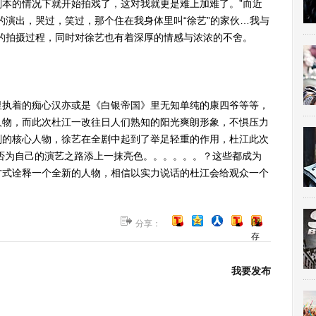
本的情况下就开始拍戏了，这对我就更是难上加难了。”而近
的演出，哭过，笑过，那个住在我身体里叫“徐艺”的家伙…我与
的拍摄过程，同时对徐艺也有着深厚的情感与浓浓的不舍。
执着的痴心汉亦或是《白银帝国》里无知单纯的康四爷等等，
人物，而此次杜江一改往日人们熟知的阳光爽朗形象，不惧压力
剧的核心人物，徐艺在全剧中起到了举足轻重的作用，杜江此次
否为自己的演艺之路添上一抹亮色。。。。。。？这些都成为
方式诠释一个全新的人物，相信以实力说话的杜江会给观众一个
[保
分享：
存
到
博
我要发布
客]