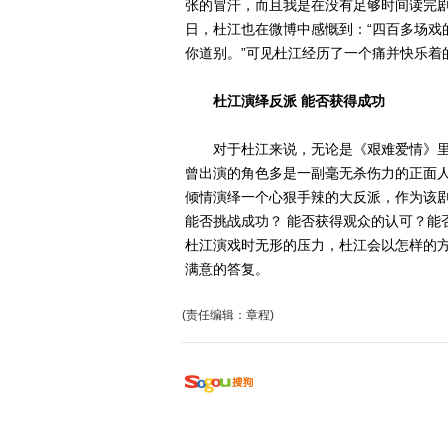
张的冒汗，而且我是在没有足够时间读完剧
日，杜江也在微博中感慨到：“四百多场戏
你道别。”可见杜江经历了一个痛并快乐着
杜江演绎反派 能否获得成功
对于杜江来说，无论是《艰难爱情》里
曾出演的角色多是一副毫无杀伤力的正面
倾情演绎一个心狠手辣的大反派，作为该
能否挑战成功？ 能否获得观众的认可？能
杜江演戏时无形的压力，杜江会以怎样的
满意的答复。
(责任编辑：章程)