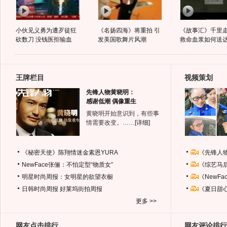
小伙见义勇为遭歹徒狂
《名扬四海》将重拍 引
《故事汇》千里
砍数刀 没钱医拒输血
发美国歌舞片风潮
救命血浆如何送
王牌栏目
视频策划
先锋人物黄晓明：
感谢低潮 偶像重生
黄晓明开始意识到，有些事
情需要改变。……
[详细]
《秘密天使》陈翔情迷金素恩YURA
《先锋人
NewFace张俪：不怕定型“物质女”
《综艺马
明星时尚周报：女明星的欲望衣橱
《NewF
日韩时尚周报
好莱坞街拍周报
《夏日甜
更多 >>
网友点击排行
网友评论排行