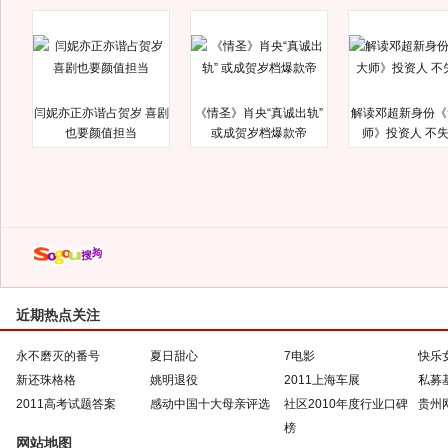
闫妮亦正亦谐占贺岁 喜剧
《情圣》肖央“真诚出轨”
解读邓超新身份《
也要颜值担当
或成贺岁档爆款帝
师》投资人 不
近期热点关注
永不磨灭的番号
夏日甜心
7电影
快乐
新还珠格格
姚明退役
2011上海车展
私募
2011高考试题答案
感动中国十大母亲评选
社区2010年度行业口碑
贵州
榜
网站地图