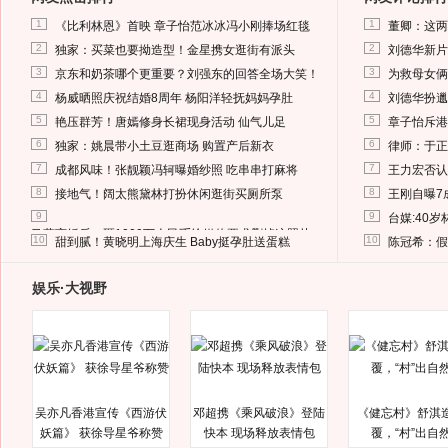
1
1
《比利林恩》首映 章子怡范冰冰冯小刚捧场红毯
董卿：这两
2
2
独家：买菜也要拗造型！金星携女逛街有派头
刘德华新片
3
3
京东和奶茶哪个更重要？刘强东的回答全场大笑！
为救母女俩
4
4
杨威晒照庆祝结婚8周年 杨阳洋轻抚妈妈孕肚
刘德华扮邋
5
5
艳压群芳！唐嫣修身长裙现身活动 仙气儿足
章子怡斥港
6
6
独家：姚晨带小土豆逛商场 购置产后新衣
律师：于正
7
7
成都风味！张靓颖冯轲曝婚纱照 吃串串打麻将
王力宏否认
8
8
接地气！阔太熊黛林打扮休闲逛街买厕所泵
王刚自曝7
9
9
台媒:40
马蓉离婚后，砸1000万人民币给媒体要求删掉这照片
10
10
甜到腻！黄晓明上海庆生 Baby挺孕肚送蛋糕
陈冠希：假
娱乐·大视野
吴亦凡香港宣传《西游伏
邓超携《乘风破浪》登陆
《健忘村》舒淇
妖篇》 获徐导星爷称赞
快本 现场释放表情包
覆，“村”出自