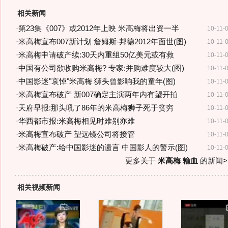
相关新闻
·
第23集《007》或2012年上映 米高梅将出资一半
10-11-
·
米高梅宣布007新计划 詹姆斯-邦德2012年面世(图)
10-11-
·
米高梅申请破产续:30天内重组50亿美元或有救
10-11-
·
中国有公司欲收购米高梅? 专家:并购难度较大(图)
10-11-
·
中国影迷"哀悼"米高梅 狮头曾影响我的童年(图)
10-11-
·
米高梅宣布破产 新007确定主演两年内有望开拍
10-11-
·
天府早报:那头吼了86年的米高梅狮子死于贫穷
10-11-
·
华西都市报:米高梅相见时难别亦难
10-11-
·
米高梅宣布破产 望远镜公司将接管
10-11-
·
米高梅破产:给中国影迷的遗言 中国影人的警示(图)
10-11-
更多关于
米高梅 输血
的新闻>
相关视频新闻