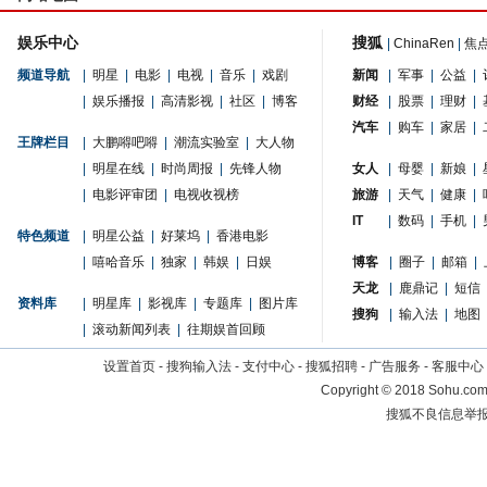
娱乐中心
搜狐
|
ChinaRen
|
焦
频道导航
|
明星
|
电影
|
电视
|
音乐
|
戏剧
新闻
|
军事
|
公益
|
|
娱乐播报
|
高清影视
|
社区
|
博客
财经
|
股票
|
理财
|
汽车
|
购车
|
家居
|
王牌栏目
|
大鹏嘚吧嘚
|
潮流实验室
|
大人物
|
明星在线
|
时尚周报
|
先锋人物
女人
|
母婴
|
新娘
|
|
电影评审团
|
电视收视榜
旅游
|
天气
|
健康
|
IT
|
数码
|
手机
|
特色频道
|
明星公益
|
好莱坞
|
香港电影
|
嘻哈音乐
|
独家
|
韩娱
|
日娱
博客
|
圈子
|
邮箱
|
天龙
|
鹿鼎记
|
短信
资料库
|
明星库
|
影视库
|
专题库
|
图片库
搜狗
|
输入法
|
地图
|
滚动新闻列表
|
往期娱首回顾
设置首页
-
搜狗输入法
-
支付中心
-
搜狐招聘
-
广告服务
-
客服中心
Copyright
©
2018 Sohu.com 
搜狐不良信息举