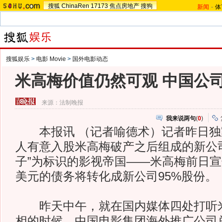
搜狐
ChinaRen
17173
焦点房地产
搜狗
新闻
-
体
搜狐娱乐
>
电影 Movie
>
国外电影动态
米高梅价值仍然可观 中国公司
来源：
法制晚报
我来说两句
(
0
)
本报讯 （记者喻德术）记者昨日独
人有意入股米高梅破产之后组成的新公
子”为标识的影视帝国——米高梅前日宣
美元的债务将转化成新公司95%股份。
昨天中午，就在国内媒体四处打听米
相的时候，中国电影集团海外推广公司