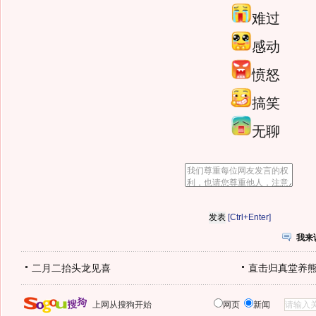
难过
感动
愤怒
搞笑
无聊
[Ctrl+Enter]
我来
二月二抬头龙见喜
直击归真堂养
上网从搜狗开始
网页
新闻