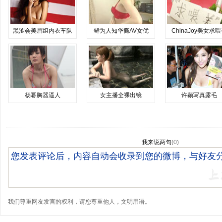
黑涩会美眉组内衣车队
鲜为人知华裔AV女优
ChinaJoy美女求
杨幂胸器逼人
女主播全裸出镜
许颖写真露毛
我来说两句
(
0
)
我们尊重网友发言的权利，请您尊重他人，文明用语。