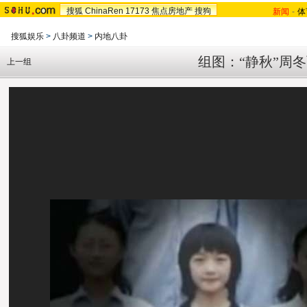
搜狐
ChinaRen
17173
焦点房地产
搜狗
新闻
-
体
搜狐娱乐
>
八卦频道
>
内地八卦
组图：“静秋”周
上一组