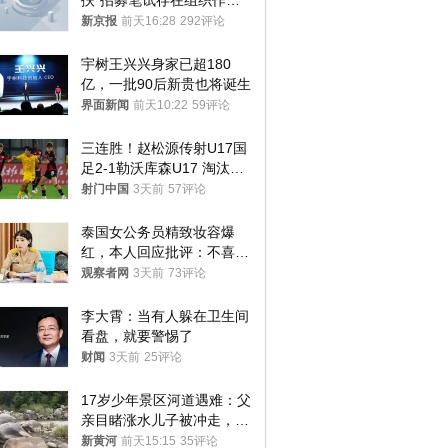
扶”招募笔试存在组织作弊
犯罪行为
新京报
前天16:28
292评论
宇树王兴兴身家已超180
亿，一批90后新贵也将诞生
界面新闻
前天10:22
59评论
三连胜！赵松源传射U17国
足2-1勒沃库森U17 淘汰赛
将战河床
射门中国
3天前
57评论
泰国女公务员精致妆容爆
红，本人回应批评：不喜欢
就别看
观察者网
3天前
73评论
李大霄：当有人躲在卫生间
看盘，就要警惕了
财闻
3天前
25评论
17岁少年景区河道遇难：父
亲目睹涨水儿子被冲走，当
地排除上游泄洪，家属盼厘
新黄河
前天15:15
35评论