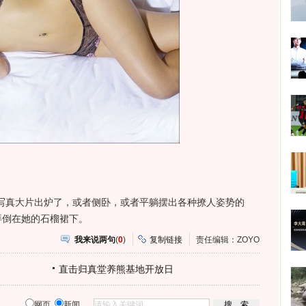
真大片出炉了，或者侧卧，或者平躺摆出各种撩人姿势的
拜倒在她的石榴裙下。
我来说两句
(
0
)
复制链接
责任编辑：ZOYO
直击归真堂养熊基地开放日
网页
新闻