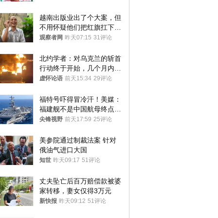
越南出版业出了个大案，但
不用怀疑他们把红旗扛下去
的决心
观察者网
昨天07:15
31评论
北约学者：对乌克兰的斩首
行动终于开始，几个月内乌
将投降
虚怀论语
前天15:34
29评论
福特号吓得冒冷汗！美媒：
福建舰不是中国航母终点，
而是新起点！
尖锋视野
前天17:59
25评论
美参院通过制裁法案 针对
俄油气进口大国
知世
昨天09:17
51评论
丈夫坠亡后百万赔偿款被婆
家转移，妻女仅得3万元
新快报
昨天09:12
51评论