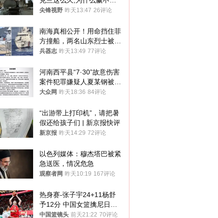
克兰这么久,为什么赢不了?
答案令人沉默
尖锋视野
昨天13:47
26评论
南海真相公开！用命挡住菲
方撞船，两名山东烈士被授
武警最高荣誉
兵器志
昨天13:49
77评论
河南西平县“7·30”故意伤害
案件犯罪嫌疑人夏某钢被抓
获
大众网
昨天18:36
84评论
“出游带上打印机”，请把暑
假还给孩子们 | 新京报快评
新京报
昨天14:29
72评论
以色列媒体：穆杰塔巴被紧
急送医，情况危急
观察者网
昨天10:19
167评论
热身赛-张子宇24+11杨舒
予12分 中国女篮擒尼日利
亚
中国篮镜头
前天21:22
70评论