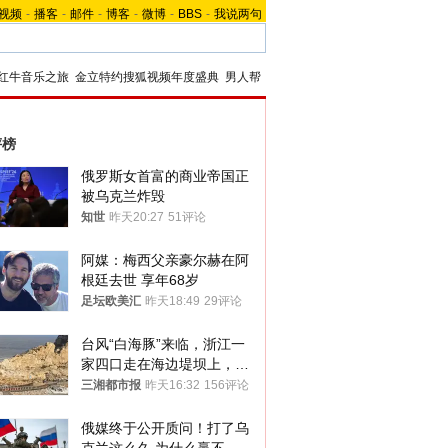
视频
-
播客
-
邮件
-
博客
-
微博
-
BBS
-
我说两句
红牛音乐之旅
金立特约搜狐视频年度盛典
男人帮
评榜
俄罗斯女首富的商业帝国正
被乌克兰炸毁
知世
昨天20:27
51评论
阿媒：梅西父亲豪尔赫在阿
根廷去世 享年68岁
足坛欧美汇
昨天18:49
29评论
台风“白海豚”来临，浙江一
家四口走在海边堤坝上，其
中9岁男孩被巨浪卷入海
三湘都市报
昨天16:32
156评论
中，搜救仍在进行
俄媒终于公开质问！打了乌