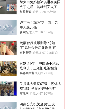
继大白兔奶糖冰淇淋在美国
火了之后，其糖纸又火了！
海外博主盛赞：平面设计经
红星新闻
前天12:28
40评论
典之作
WTT横滨冠军赛：国乒男
单无缘八强
新京报
前天21:16
65评论
鸿蒙智行被曝删除“竹知
了”风波公告后又恢复 官媒
曾力挺：劝华为要大度的，
有料新语
前天16:07
216评论
你们适不适合？
沉默了5年，中国还不承认
塔利班，三笔旧账被翻出，
最大风险出现
兵器集中营
3天前
29评论
又是北大数院07级！苏炜杰
获“统计学界的诺贝尔奖”
环球网
前天14:57
30评论
河南公安机关查实“三支一