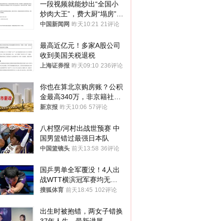
一段视频就能炒出“全国小
炒肉大王”，费大厨“塌房”了
吗？
中国新闻网
昨天10:21
21评论
最高近亿元！多家A股公司
收到美国关税退税
上海证券报
昨天09:10
236评论
你也在算北京购房账？公积
金最高340万，非京籍社保
1年
新京报
昨天10:06
57评论
八村塁/河村出战世预赛 中
国男篮错过最强日本队
中国篮镜头
前天13:58
36评论
国乒男单全军覆没！4人出
战WTT横滨冠军赛均无缘
八强
搜狐体育
前天18:45
102评论
出生时被抱错，两女子错换