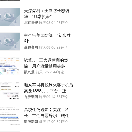
美媒爆料：美副防长想访
华，“非常执着”
北京日报
昨天08:04
58评论
中企告美国防部，“初步胜
利”
观察者网
昨天08:06
29评论
鲸算π丨三大运营商的烦
恼：用户流量越用越多，收
入却越来越少
新京报
前天17:27
44评论
顺风车司机找到乘客手机后
索要1888元，平台：正和
司机沟通协商
九派新闻
昨天09:14
65评论
高校任免通知引关注：科
长、主任自愿辞职，转任思
政辅导员
澎湃新闻
前天17:00
32评论