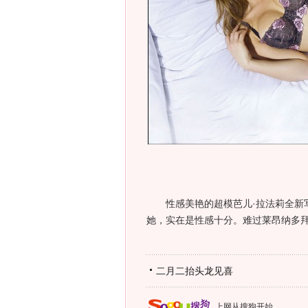
性感美艳的超模芭儿·拉法莉全新写
她，实在是性感十分。难过莱昂纳多
二月二抬头龙见喜
上网从搜狗开始