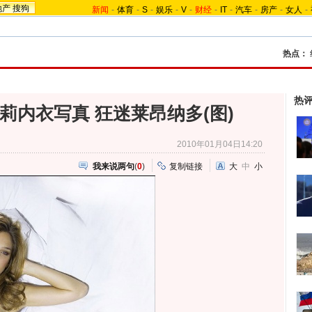
地产
搜狗
新闻
-
体育
-
S
-
娱乐
-
V
-
财经
-
IT
-
汽车
-
房产
-
女人
-
热点：
热
莉内衣写真 狂迷莱昂纳多(图)
2010年01月04日14:20
我来说两句
(
0
)
复制链接
大
中
小