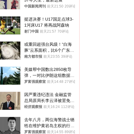
37年人生，最新进展
中国新闻周刊
前天21:50
20评论
挺进决赛！U17国足点球3-
1河床U17 将再战阿森纳
射门中国
前天21:57
70评论
或重回超强台风级！“白海
豚”云系面积，比6个广东还
大！深圳官方：注意这件事
南方都市报
前天23:55
39评论
美媒帮中国数出2850枚导
弹，一对比伊朗这组数据，
发现出大事了
罗富强观察室
前天14:48
27评论
因严重违纪违法 金融监管
总局原局长李云泽被罢免全
国人大代表
经济观察报
前天16:24
112评论
去年八月，两位海警战士牺
牲在维护黄岩岛主权的行动
中
罗富强观察室
前天14:55
89评论