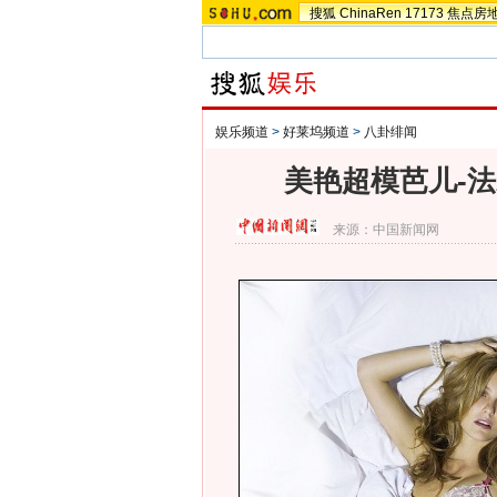
搜狐
ChinaRen
17173
焦点房
娱乐频道
>
好莱坞频道
>
八卦绯闻
美艳超模芭儿-法
来源：
中国新闻网