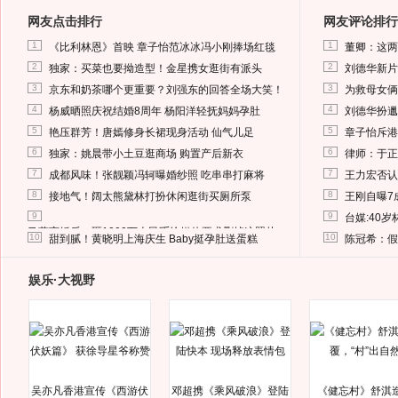
网友点击排行
网友评论排行
1
1
《比利林恩》首映 章子怡范冰冰冯小刚捧场红毯
董卿：这两
2
2
独家：买菜也要拗造型！金星携女逛街有派头
刘德华新片
3
3
京东和奶茶哪个更重要？刘强东的回答全场大笑！
为救母女俩
4
4
杨威晒照庆祝结婚8周年 杨阳洋轻抚妈妈孕肚
刘德华扮邋
5
5
艳压群芳！唐嫣修身长裙现身活动 仙气儿足
章子怡斥港
6
6
独家：姚晨带小土豆逛商场 购置产后新衣
律师：于正
7
7
成都风味！张靓颖冯轲曝婚纱照 吃串串打麻将
王力宏否认
8
8
接地气！阔太熊黛林打扮休闲逛街买厕所泵
王刚自曝7
9
9
台媒:40
马蓉离婚后，砸1000万人民币给媒体要求删掉这照片
10
10
甜到腻！黄晓明上海庆生 Baby挺孕肚送蛋糕
陈冠希：假
娱乐·大视野
吴亦凡香港宣传《西游伏
邓超携《乘风破浪》登陆
《健忘村》舒淇