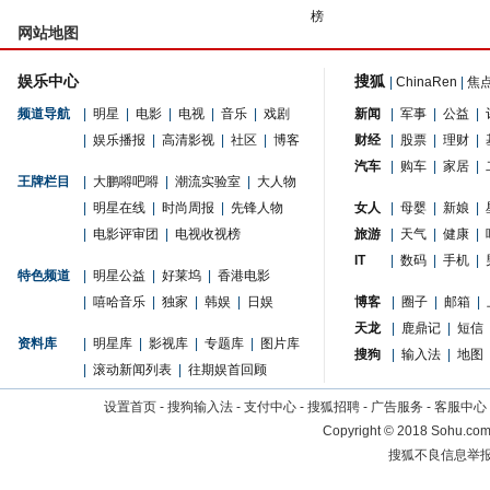
榜
网站地图
娱乐中心
搜狐
|
ChinaRen
|
焦
频道导航
|
明星
|
电影
|
电视
|
音乐
|
戏剧
新闻
|
军事
|
公益
|
|
娱乐播报
|
高清影视
|
社区
|
博客
财经
|
股票
|
理财
|
汽车
|
购车
|
家居
|
王牌栏目
|
大鹏嘚吧嘚
|
潮流实验室
|
大人物
|
明星在线
|
时尚周报
|
先锋人物
女人
|
母婴
|
新娘
|
|
电影评审团
|
电视收视榜
旅游
|
天气
|
健康
|
IT
|
数码
|
手机
|
特色频道
|
明星公益
|
好莱坞
|
香港电影
|
嘻哈音乐
|
独家
|
韩娱
|
日娱
博客
|
圈子
|
邮箱
|
天龙
|
鹿鼎记
|
短信
资料库
|
明星库
|
影视库
|
专题库
|
图片库
搜狗
|
输入法
|
地图
|
滚动新闻列表
|
往期娱首回顾
设置首页
-
搜狗输入法
-
支付中心
-
搜狐招聘
-
广告服务
-
客服中心
Copyright
©
2018 Sohu.com 
搜狐不良信息举