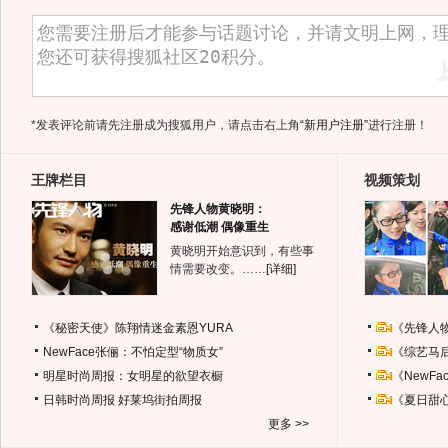
*发表评论前请先注册成为搜狐用户，请点击右上角
“新用户注册”
进行注册！
王牌栏目
视频策划
先锋人物黄晓明：
感谢低潮 偶像重生
黄晓明开始意识到，有些事
情需要改变。……
[详细]
《秘密天使》陈翔情迷金素恩YURA
《先锋人
NewFace张俪：不怕定型“物质女”
《综艺马
明星时尚周报：女明星的欲望衣橱
《NewF
日韩时尚周报
好莱坞街拍周报
《夏日甜
更多 >>