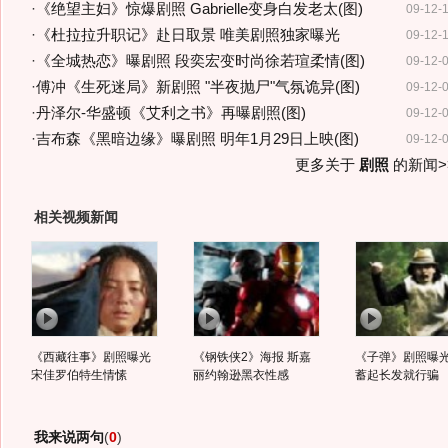
·
《绝望主妇》惊爆剧照 Gabrielle变身白发老太(图)
09-12-
·
《杜拉拉升职记》赴日取景 唯美剧照独家曝光
09-12-
·
《全城热恋》曝剧照 段奕宏变时尚徐若瑄柔情(图)
09-12-
·
傅冲《生死迷局》新剧照 "半夜抛尸"气氛诡异(图)
09-12-
·
丹泽尔-华盛顿《艾利之书》再曝剧照(图)
09-12-
·
吉布森《黑暗边缘》曝剧照 明年1月29日上映(图)
09-12-
更多关于
剧照
的新闻>
相关视频新闻
《西藏往事》剧照曝光
《钢铁侠2》海报 斯嘉
《子弹》剧照曝光
宋佳罗伯特生情愫
丽约翰逊黑衣性感
蓄起长发就行骗
我来说两句
(
0
)