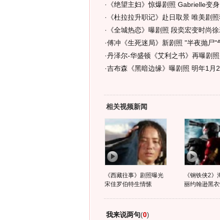
·
《绝望主妇》惊爆剧照 Gabrielle变
·
《杜拉拉升职记》赴日取景 唯美剧照
·
《全城热恋》曝剧照 段奕宏变时尚徐
·
傅冲《生死迷局》新剧照 "半夜抛尸"
·
丹泽尔-华盛顿《艾利之书》再曝剧照(
·
吉布森《黑暗边缘》曝剧照 明年1月2
相关视频新闻
《西藏往事》剧照曝光
《钢铁侠2》
宋佳罗伯特生情愫
丽约翰逊黑衣
我来说两句
(
0
)