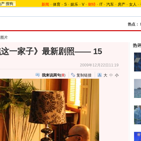
地产
搜狗
新闻
-
体育
-
S
-
娱乐
-
V
-
财经
-
IT
-
汽车
-
房产
-
女人
-
热点：
》图片
热
这一家子》最新剧照—— 15
2009年12月22日11:19
我来说两句
(
0
)
复制链接
大
中
小