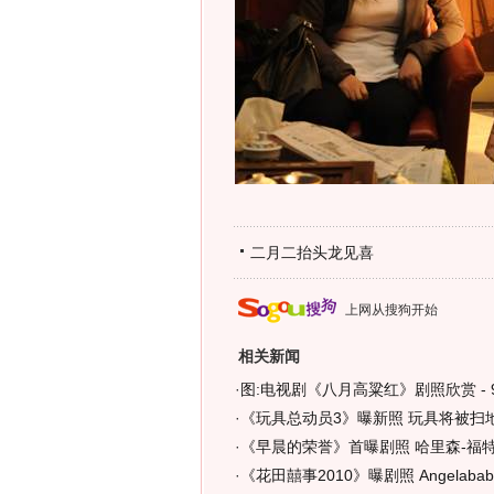
二月二抬头龙见喜
上网从搜狗开始
相关新闻
·
图:电视剧《八月高粱红》剧照欣赏 - 
·
《玩具总动员3》曝新照 玩具将被扫地
·
《早晨的荣誉》首曝剧照 哈里森-福特
·
《花田囍事2010》曝剧照 Angelab