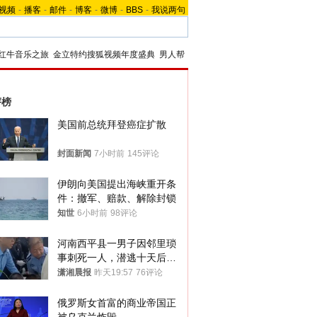
视频
-
播客
-
邮件
-
博客
-
微博
-
BBS
-
我说两句
红牛音乐之旅
金立特约搜狐视频年度盛典
男人帮
评榜
美国前总统拜登癌症扩散
封面新闻
7小时前
145评论
伊朗向美国提出海峡重开条
件：撤军、赔款、解除封锁
知世
6小时前
98评论
河南西平县一男子因邻里琐
事刺死一人，潜逃十天后在
十多公里外一片玉米地里落
潇湘晨报
昨天19:57
76评论
网
俄罗斯女首富的商业帝国正