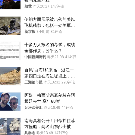
被乌克兰炸毁
知世
昨天20:27
147评论
伊朗方面展示被击落的美以
飞机残骸：包括一架美军F-
15战斗机残骸以及多架无人
新京报
7小时前
81评论
机等
十多万人报名的考试，成绩
全部作废，公平么？
中国新闻周刊
昨天21:08
414评论
台风“白海豚”来临，浙江一
家四口走在海边堤坝上，其
中9岁男孩被巨浪卷入海
三湘都市报
昨天16:32
290评论
中，搜救仍在进行
阿媒：梅西父亲豪尔赫在阿
根廷去世 享年68岁
足坛欧美汇
昨天18:49
44评论
南海真相公开！用命挡住菲
方撞船，两名山东烈士被授
武警最高荣誉
兵器志
昨天13:49
147评论