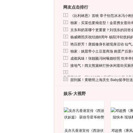
网友点击排行
1
《比利林恩》首映 章子怡范冰冰冯小刚
2
独家：买菜也要拗造型！金星携女逛街
3
京东和奶茶哪个更重要？刘强东的回答
4
杨威晒照庆祝结婚8周年 杨阳洋轻抚妈
5
艳压群芳！唐嫣修身长裙现身活动 仙气
6
独家：姚晨带小土豆逛商场 购置产后新
7
成都风味！张靓颖冯轲曝婚纱照 吃串串
8
接地气！阔太熊黛林打扮休闲逛街买厕
9
马蓉离婚后，砸1000万人民币给媒体要求
10
甜到腻！黄晓明上海庆生 Baby挺孕肚
娱乐·大视野
吴亦凡香港宣传《西游伏
邓超携《乘风