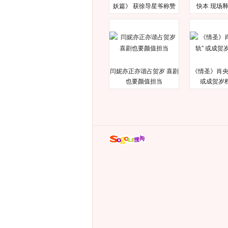
妖篇》 获徐导星爷称赞
快本 现场
闫妮亦正亦谐占贺岁 喜剧
《情圣》肖央
也要颜值担当
或成贺岁