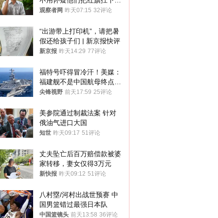
不用怀疑他们把红旗扛下去
的决心
观察者网
昨天07:15
32评论
“出游带上打印机”，请把暑
假还给孩子们 | 新京报快评
新京报
昨天14:29
77评论
福特号吓得冒冷汗！美媒：
福建舰不是中国航母终点，
而是新起点！
尖锋视野
前天17:59
25评论
美参院通过制裁法案 针对
俄油气进口大国
知世
昨天09:17
51评论
丈夫坠亡后百万赔偿款被婆
家转移，妻女仅得3万元
新快报
昨天09:12
51评论
八村塁/河村出战世预赛 中
国男篮错过最强日本队
中国篮镜头
前天13:58
36评论