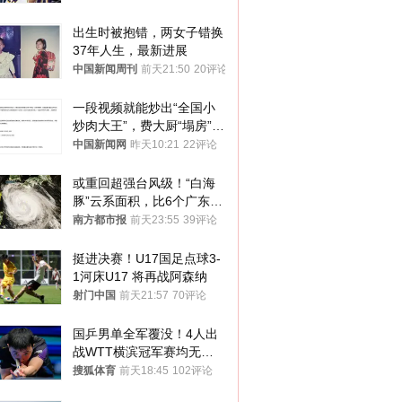
出生时被抱错，两女子错换
37年人生，最新进展
中国新闻周刊
前天21:50
20评论
一段视频就能炒出“全国小
炒肉大王”，费大厨“塌房”了
吗？
中国新闻网
昨天10:21
22评论
或重回超强台风级！“白海
豚”云系面积，比6个广东还
大！深圳官方：注意这件事
南方都市报
前天23:55
39评论
挺进决赛！U17国足点球3-
1河床U17 将再战阿森纳
射门中国
前天21:57
70评论
国乒男单全军覆没！4人出
战WTT横滨冠军赛均无缘
八强
搜狐体育
前天18:45
102评论