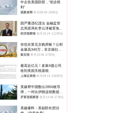
中企告美国防部，“初步胜
利”
观察者网
昨天08:06
28评论
因严重违纪违法 金融监管
总局原局长李云泽被罢免全
国人大代表
经济观察报
前天16:24
112评论
你也在算北京购房账？公积
金最高340万，非京籍社保
1年
新京报
昨天10:06
57评论
最高近亿元！多家A股公司
收到美国关税退税
上海证券报
昨天09:10
238评论
美媒帮中国数出2850枚导
弹，一对比伊朗这组数据，
发现出大事了
罗富强观察室
前天14:48
27评论
美媒爆料：美副防长想访