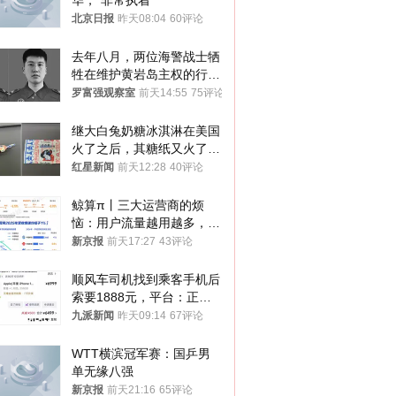
华，“非常执着”
北京日报
昨天08:04
60评论
去年八月，两位海警战士牺
牲在维护黄岩岛主权的行动
中
罗富强观察室
前天14:55
75评论
继大白兔奶糖冰淇淋在美国
火了之后，其糖纸又火了！
海外博主盛赞：平面设计经
红星新闻
前天12:28
40评论
典之作
鲸算π丨三大运营商的烦
恼：用户流量越用越多，收
入却越来越少
新京报
前天17:27
43评论
顺风车司机找到乘客手机后
索要1888元，平台：正和
司机沟通协商
九派新闻
昨天09:14
67评论
WTT横滨冠军赛：国乒男
单无缘八强
新京报
前天21:16
65评论