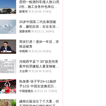
昆明一检测列车撞人致11死
2伤，施工业务外包单位被
罚1.5万元，国铁昆明局被
新黄河
昨天19:46
47评论
罚300万元
20岁中国富二代在泰国被
杀，嫌犯自首：在女友浴室
看到他
观察者网
昨天23:11
34评论
周末打虎！退休一年后，宋
致远被查
华商网
昨天10:24
65评论
河南西平县“7·30”故意伤害
案件犯罪嫌疑人夏某钢被抓
获
大众网
昨天18:36
81评论
热身赛-张子宇24+11杨舒
予12分 中国女篮擒尼日利
亚
中国篮镜头
前天21:22
71评论
越南出版业出了个大案，但