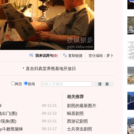
我来说两句
(
0
)
复制链接
责任编辑：萝卜
直击归真堂养熊基地开放日
网页
新闻
相关推荐
9
剧照的最新图片
09-12-21
出门(图)
蜗居剧照
09-12-22
现身(图)
西游记剧照
09-12-21
aby斗败熊黛林
士兵突击剧照
09-12-17