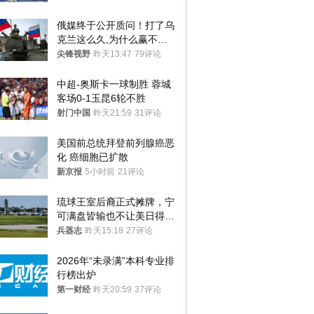
俄媒终于公开质问！打了乌
克兰这么久,为什么赢不了?
答案令人沉默
尖锋视野
昨天13:47
79评论
中超-奥斯卡一球制胜 蓉城
客场0-1玉昆6轮不胜
射门中国
昨天21:59
31评论
美国前总统拜登前列腺癌恶
化 癌细胞已扩散
新京报
5小时前
21评论
琉球王室后裔正式摊牌，宁
可满盘皆输也不让美日得
逞，中国成关键
兵器志
昨天15:18
27评论
2026年“未录满”本科专业排
行榜出炉
第一财经
昨天20:59
37评论