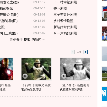
身白发老太(图)
下一站幸福剧照
09-12-17
独家曝光
奋斗剧照
09-12-14
若瑄柔情(图)
王子变青蛙剧照
09-12-08
气氛诡异(图)
乡村爱情剧照
09-12-07
图)
新结婚时代剧照
09-12-07
9日上映(图)
叫一声妈妈剧照
09-12-07
更多关于
剧照
的新闻>>
1/3
海报 斯嘉
《子弹》剧照曝光 葛优
《让子弹飞》新剧照 葛
性感
蓄起长发就行骗
优搞笑刘嘉玲严肃