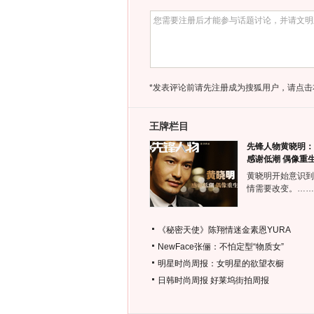
*发表评论前请先注册成为搜狐用户，请点击
王牌栏目
先锋人物黄晓明：
感谢低潮 偶像重
黄晓明开始意识到
情需要改变。……
《秘密天使》陈翔情迷金素恩YURA
NewFace张俪：不怕定型“物质女”
明星时尚周报：女明星的欲望衣橱
日韩时尚周报
好莱坞街拍周报