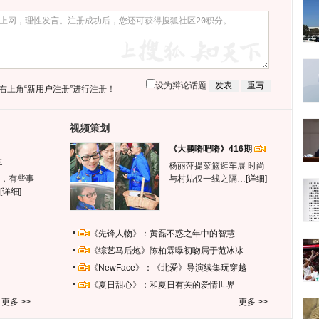
设为辩论话题
右上角
“新用户注册”
进行注册！
视频策划
《大鹏嘚吧嘚》416期
生
杨丽萍提菜篮逛车展 时尚
，有些事
与村姑仅一线之隔…
[详细]
[详细]
《先锋人物》：黄磊不惑之年中的智慧
《综艺马后炮》陈柏霖曝初吻属于范冰冰
《NewFace》：《北爱》导演续集玩穿越
《夏日甜心》：和夏日有关的爱情世界
更多 >>
更多 >>