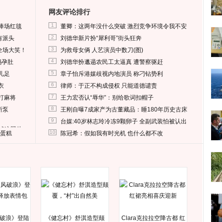
网友评论排行
1
捧场红毯
董卿：这两年没什么突破 激烈竞争环境令我不安
2
有派头
刘德华新片扮“犀利哥”街头狂奔
3
全场大笑！
为救母女俩 人艺演员中数刀(图)
4
妈孕肚
刘德华扮邋遢农民工太逼真 遭警察驱赶
5
儿足
章子怡斥港媒歧视内地演员 称刁钻势利
6
衣
律师：于正不构成侵权 只能道德谴责
7
打麻将
王力宏否认“辱华”：别给歌词扣帽子
8
所泵
王刚自曝7成家产为古董藏品：睡180年历史古床
9
台媒:40岁林志玲冷冻9颗卵子 全副武装怕被认出
删掉这照片
10
送蛋糕
陈冠希：假如我有时光机 也什么都不改
破浪》登陆
《健忘村》舒淇造型颠
Clara克拉拉空降古都 红