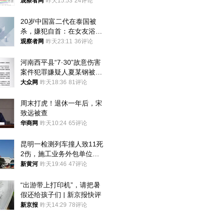
观察者网
昨天15:53
24评论
20岁中国富二代在泰国被
杀，嫌犯自首：在女友浴室
看到他
观察者网
昨天23:11
36评论
河南西平县“7·30”故意伤害
案件犯罪嫌疑人夏某钢被抓
获
大众网
昨天18:36
81评论
周末打虎！退休一年后，宋
致远被查
华商网
昨天10:24
65评论
昆明一检测列车撞人致11死
2伤，施工业务外包单位被
罚1.5万元，国铁昆明局被
新黄河
昨天19:46
47评论
罚300万元
“出游带上打印机”，请把暑
假还给孩子们 | 新京报快评
新京报
昨天14:29
78评论