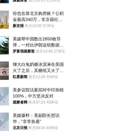
八强
搜狐体育
前天18:45
111评论
你也在算北京购房账？公积
金最高340万，非京籍社保
1年
新京报
昨天10:06
57评论
美媒帮中国数出2850枚导
弹，一对比伊朗这组数据，
发现出大事了
罗富强观察室
前天14:48
27评论
继大白兔奶糖冰淇淋在美国
火了之后，其糖纸又火了！
海外博主盛赞：平面设计经
红星新闻
前天12:28
40评论
典之作
美参议院法案拟对中印加税
100%，中方坚决反对
观察者网
昨天07:25
40评论
美媒爆料：美副防长想访
华，“非常执着”
北京日报
昨天08:04
60评论