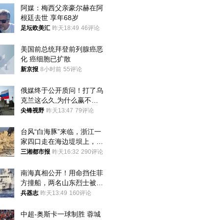
阿媒：梅西父亲豪尔赫在阿
根廷去世 享年68岁
足坛欧美汇
昨天18:49
46评论
美国前总统拜登前列腺癌恶
化 癌细胞已扩散
新京报
8小时前
55评论
俄媒终于公开质问！打了乌
克兰这么久,为什么赢不了?
答案令人沉默
尖锋视野
昨天13:47
79评论
台风“白海豚”来临，浙江一
家四口走在海边堤坝上，其
中9岁男孩被巨浪卷入海
三湘都市报
昨天16:32
290评论
中，搜救仍在进行
南海真相公开！用命挡住菲
方撞船，两名山东烈士被授
武警最高荣誉
兵器志
昨天13:49
160评论
中超-奥斯卡一球制胜 蓉城