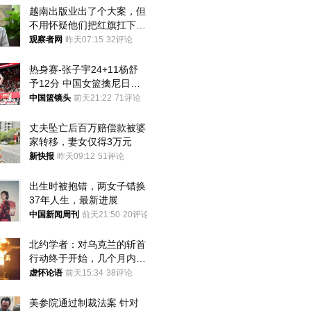
越南出版业出了个大案，但
不用怀疑他们把红旗扛下去
的决心
观察者网
昨天07:15
32评论
热身赛-张子宇24+11杨舒
予12分 中国女篮擒尼日利
亚
中国篮镜头
前天21:22
71评论
丈夫坠亡后百万赔偿款被婆
家转移，妻女仅得3万元
新快报
昨天09:12
51评论
出生时被抱错，两女子错换
37年人生，最新进展
中国新闻周刊
前天21:50
20评论
北约学者：对乌克兰的斩首
行动终于开始，几个月内乌
将投降
虚怀论语
前天15:34
38评论
美参院通过制裁法案 针对