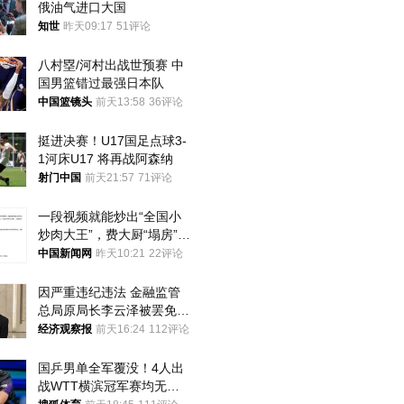
俄油气进口大国
知世
昨天09:17
51评论
八村塁/河村出战世预赛 中
国男篮错过最强日本队
中国篮镜头
前天13:58
36评论
挺进决赛！U17国足点球3-
1河床U17 将再战阿森纳
射门中国
前天21:57
71评论
一段视频就能炒出“全国小
炒肉大王”，费大厨“塌房”了
吗？
中国新闻网
昨天10:21
22评论
因严重违纪违法 金融监管
总局原局长李云泽被罢免全
国人大代表
经济观察报
前天16:24
112评论
国乒男单全军覆没！4人出
战WTT横滨冠军赛均无缘