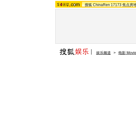
搜狐
ChinaRen
17173
焦点房
娱乐频道
>
电影 Movi