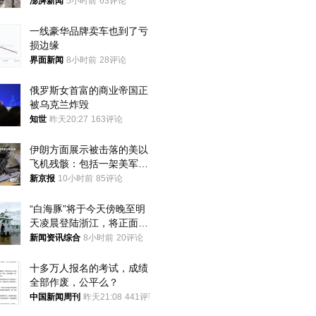
家四口翻入时保安曾喊话劝
澎湃新闻
5小时前
63评论
阻
一线豪华品牌卖车也到了亏
损边缘
界面新闻
8小时前
28评论
俄罗斯女首富的商业帝国正
被乌克兰炸毁
知世
昨天20:27
163评论
伊朗方面展示被击落的美以
飞机残骸：包括一架美军F-
15战斗机残骸以及多架无人
新京报
10小时前
85评论
机等
“白海豚”将于今天傍晚至明
天凌晨登陆浙江，将正面袭
击、贯穿浙江
新闻资讯综合
8小时前
20评论
十多万人报名的考试，成绩
全部作废，公平么？
中国新闻周刊
昨天21:08
441评论