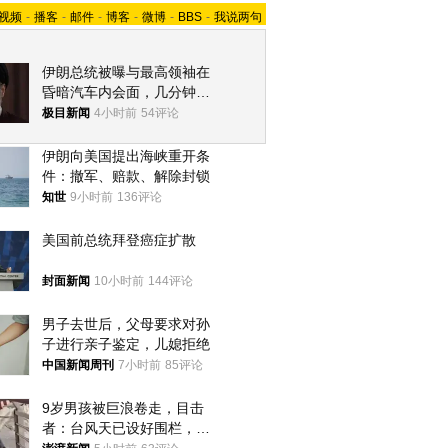
视频
-
播客
-
邮件
-
博客
-
微博
-
BBS
-
我说两句
伊朗总统被曝与最高领袖在
昏暗汽车内会面，几分钟里
只能靠声音交谈难辨真假
极目新闻
4小时前
54评论
伊朗向美国提出海峡重开条
件：撤军、赔款、解除封锁
知世
9小时前
136评论
美国前总统拜登癌症扩散
封面新闻
10小时前
144评论
男子去世后，父母要求对孙
子进行亲子鉴定，儿媳拒绝
中国新闻周刊
7小时前
85评论
9岁男孩被巨浪卷走，目击
者：台风天已设好围栏，一