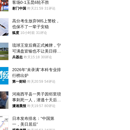
客场0-1玉昆6轮不胜
射门中国
昨天21:59
31评论
高分考生放弃985上警校，
也保不了一辈子安稳
狐度
10小时前
31评论
琉球王室后裔正式摊牌，宁
可满盘皆输也不让美日得
逞，中国成关键
兵器志
昨天15:18
30评论
2026年“未录满”本科专业排
行榜出炉
第一财经
昨天20:59
54评论
河南西平县一男子因邻里琐
事刺死一人，潜逃十天后在
十多公里外一片玉米地里落
潇湘晨报
昨天19:57
80评论
网
日本发布排名：“中国第
一，美日居后”