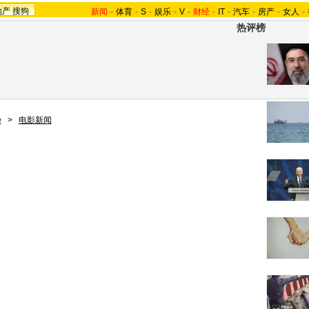
地产
搜狗
新闻
-
体育
-
S
-
娱乐
-
V
-
财经
-
IT
-
汽车
-
房产
-
女人
-
热评榜
e
>
电影新闻