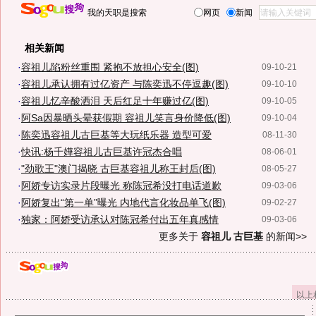
我的天职是搜索
网页
新闻
相关新闻
·
容祖儿陷粉丝重围 紧抱不放担心安全(图)
09-10-21
·
容祖儿承认拥有过亿资产 与陈奕迅不停逗趣(图)
09-10-10
·
容祖儿忆辛酸洒泪 天后红足十年赚过亿(图)
09-10-05
·
阿Sa因暴晒头晕获假期 容祖儿笑言身价降低(图)
09-10-04
·
陈奕迅容祖儿古巨基等大玩纸乐器 造型可爱
08-11-30
·
快讯:杨千嬅容祖儿古巨基许冠杰合唱
08-06-01
·
"劲歌王"澳门揭晓 古巨基容祖儿称王封后(图)
08-05-27
·
阿娇专访实录片段曝光 称陈冠希没打电话道歉
09-03-06
·
阿娇复出“第一单”曝光 内地代言化妆品单飞(图)
09-02-27
·
独家：阿娇受访承认对陈冠希付出五年真感情
09-03-06
更多关于
容祖儿 古巨基
的新闻>>
以上