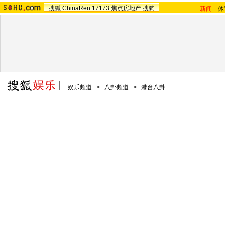
搜狐
ChinaRen
17173
焦点房地产
搜狗
新闻
-
体
娱乐频道
>
八卦频道
>
港台八卦