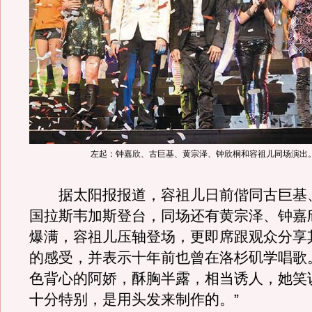
左起：钟嘉欣、古巨基、黄宗泽、钟欣桐和容祖儿同场演出
据太阳报报道，容祖儿日前偕同古巨基
国拉斯韦加斯登台，同场还有黄宗泽、钟嘉
爆满，容祖儿压轴登场，更即席跟观众分享
的感受，并表示十年前也曾在洛杉矶学唱歌。
色背心的阿娇，酥胸半露，相当诱人，她笑
十分特别，是用头发来制作的。”