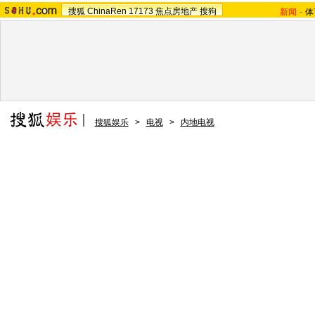
搜狐
ChinaRen
17173
焦点房地产
搜狗
新闻
-
体
搜狐娱乐
>
电视
>
内地电视