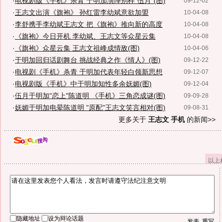
·
电视剧版《手机》杀青 于明加演绎别样"伍月"(图)
09-12-02
·
王志文出演《旗袍》 孙红雷李幼斌意欲加盟
10-04-08
·
李舒携手李幼斌王志文 把《旗袍》推向新的高度
10-04-08
·
《旗袍》今日开机 李幼斌、王志文等众星云集
10-04-08
·
《旗袍》众星云集 王志文祖峰成情敌(图)
10-04-06
·
于明加回归话剧舞台 挑战经典之作《情人》(图)
09-12-22
·
电视剧《手机》杀青 于明加代表年轻白领新思想
09-12-07
·
电视剧版《手机》中于明加知性多余妩媚(图)
09-12-04
·
伍月于明加"恋上"陈道明 《手机》三角恋成谜(图)
09-09-28
·
妩媚于明加电晕陈道明 "原配"王志文笑言相对(图)
09-08-31
更多关于
王志文 手机
的新闻>>
以上
隐藏地址
设为辩论话题