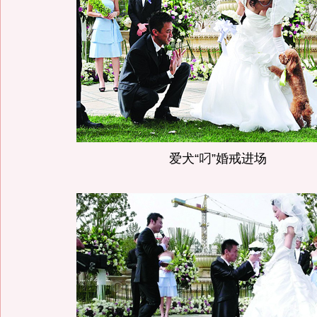
爱犬“叼”婚戒进场