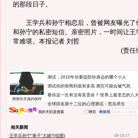
的那段日子。
王学兵和孙宁相恋后，曾被网友曝光了
和孙宁的私密短信、亲密照片，一时间让王
常难堪。本报记者 刘哲
(责任
测试：2010年你要提防你身边的哪个小人
测试你的智商到底有多高 测完可能会被气死
看你这一生有没有富贵命？
世界上最变态的八
测测你灵魂的模样
全球排名第十二位的心理测试：荒岛求生
我的天职是搜索
网页
新闻
相关新闻
·
王学兵孙宁"奉子"大婚?(组图)
09-10-17