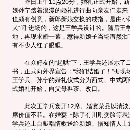
昨日上午11点20分，婚礼正式开始，新
娘孙宁踏着浪漫的婚礼进行曲向亲友们走来
也颇有创意，新郎新娘交换的戒指，是由小
犬“叼”进场的，这是王学兵设计的。随后王
地，再现求婚一幕，惹得新娘子当场潸然泪
有不少人红了眼眶。
在众好友的“起哄”下，王学兵还展示了
书，正式向外界宣告：“我们结婚了！”据现
王学兵、孙宁的婚礼仪式分为西式、中式两部
式婚礼开始，向父母斟茶、改口。
此次王学兵宴开12席。婚宴菜品以清淡
席价值不菲。在婚宴上除了有川剧变脸等表
学兵还上台献唱情歌送给新娘。据知情人士