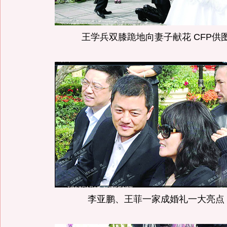
王学兵双膝跪地向妻子献花 CFP供
李亚鹏、王菲一家成婚礼一大亮点