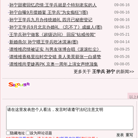
·
孙宁甜蜜回忆恋情:王学兵就是个特别老实的人
09-06-16
·
孙宁自曝9月摆婚宴 王学兵"为女痴狂"(图)
09-06-16
·
孙宁王学兵九月办传统婚礼 四月已秘密登记
09-06-16
·
孙宁王学兵9月北京办婚礼 《忘不了》成媒人(图)
09-06-15
·
王学兵孙宁做客《超级访问》 回应"钻戒传闻"
09-05-21
·
新婚燕尔 孙宁喂王学兵吃冰淇淋(图)
09-04-14
·
谭维维恋情被证实 与男友张博合唱《滚滚红尘》
09-09-25
·
谭维维香格里拉时空交错 美人美景获张一白盛赞
09-05-26
·
谭维维尚雯婕再PK 京奥一周年上演女声绝顶集
09-08-05
更多关于
王学兵 孙宁
的新闻>>
以上
隐藏地址
设为辩论话题