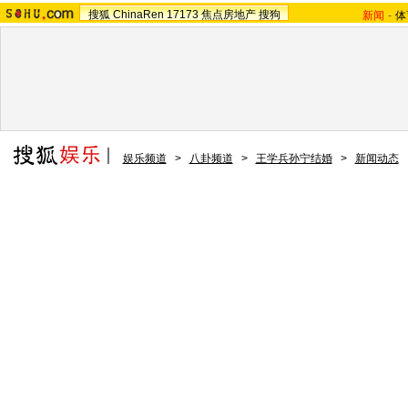
搜狐
ChinaRen
17173
焦点房地产
搜狗
新闻
-
体
娱乐频道
>
八卦频道
>
王学兵孙宁结婚
>
新闻动态