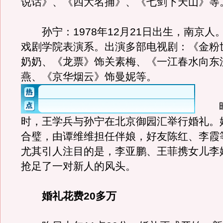
说话》、《四大名捕》、《七剑下天山》等
孙宁：1978年12月21日出生，南京人
戏剧学院表演系。出演多部电视剧：《金粉
奶奶、《龙票》饰关素梅、《一江春水向东
燕、《京华烟云》饰曼妮等。
昨日
时，王学兵与孙宁在北京御园汇举行婚礼。
合璧，由谭维维担任伴娘，好友陈红、李霞
尤其引人注目的是，李亚鹏、王菲携女儿李
抢足了一对新人的风头。
婚礼花费20多万