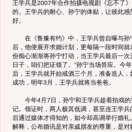
王学兵是2007年合作拍摄电视剧《忘不了
的。王学兵的耐心、孙宁的体贴，让彼此感
好。
在《鲁豫有约》中，王学兵曾自曝与孙
后，他便展开求婚计划，更每隔一段时间就
份痴心渐渐将孙宁打动，当王学兵最后一次
日子，咱们把证领了。”孙宁当场答应。今年
后，王学兵就开始戒酒三个月，准备造人，
成功，明年3月，王学兵就将当爸爸。
今年4月7日，孙宁和王学兵趁着拍戏的
记。领证时，两人极其低调，甚至连王学兵
后通过媒体才得知的，如今却高调举行婚礼
解释，公布婚讯是对亲戚朋友的尊重，是对