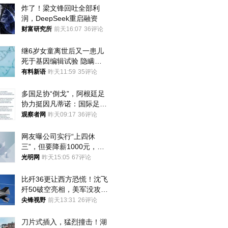
炸了！梁文锋回吐全部利
润，DeepSeek重启融资
财富研究所
前天16:07
36评论
继6岁女童离世后又一患儿
死于基因编辑试验 隐瞒一
年才对外披露
有料新语
昨天11:59
35评论
多国足协“倒戈”，阿根廷足
协力挺因凡蒂诺：国际足联
今后应继续在其领导下前行
观察者网
昨天09:17
36评论
网友曝公司实行“上四休
三”，但要降薪1000元，不
接受只能辞职
光明网
昨天15:05
67评论
比歼36更让西方恐慌！沈飞
歼50破空亮相，美军没攻克
的技术被拿下
尖锋视野
前天13:31
26评论
刀片式插入，猛烈撞击！湖