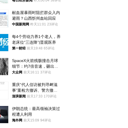
频全下架，已强化内容管理
每日经济新闻
昨天00:04
38评论
与审核
献血屋暴雨时阻拦群众入内
避雨？山西忻州血站回应
中国新闻网
昨天11:01
23评论
每4个劳动力养1个老人，养
老床位“三连降”|晋观医养
第一财经
前天19:48
65评论
SpaceX火箭残骸撞击月球
细节：约7倍音速，砸出直
径约30米撞击坑
大众网
前天16:11
37评论
重庆“代人信访被判寻衅滋
事”案检方撤诉、警方撤
案，两被告人获国赔
澎湃新闻
前天17:33
170评论
伊朗总统：最高领袖决策过
程遭人利用
海外网
前天15:09
94评论