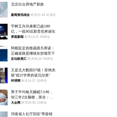
北京出台房地产新政
新闻资讯综合
昨天21:34
41评论
宇树王兴兴身家已超180
亿，一批90后新贵也将诞生
界面新闻
昨天10:22
59评论
阿根廷足协致函因凡蒂诺：
正确道路是继续在您领导下
足坛欧美汇
昨天08:16
56评论
又是北大数院07级！苏炜杰
获“统计学界的诺贝尔奖”
环球网
昨天14:57
30评论
男子平均每天睡眠7小时，
却三年2次脑梗，医生：这
样睡觉更伤身
大众网
昨天09:36
23评论
河南省人社厅回应“带薪错