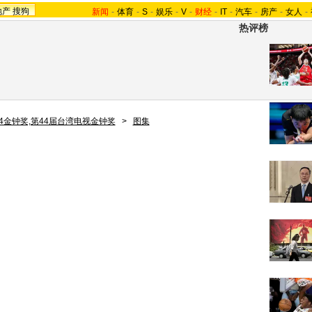
地产
搜狗
新闻
-
体育
-
S
-
娱乐
-
V
-
财经
-
IT
-
汽车
-
房产
-
女人
-
热评榜
44金钟奖,第44届台湾电视金钟奖
>
图集