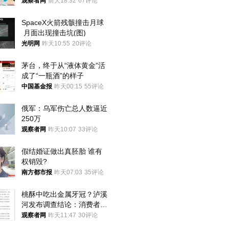
就别看
观察者网
前天18:32
67评论
SpaceX火箭残骸撞击月球
 月面出现撞击坑(图)
光明网
昨天10:55
20评论
茅台，终于从“液体黄金”活
成了“一瓶酒”的样子
中国基金报
昨天00:15
55评论
俄军：乌军伤亡总人数逼近
250万
观察者网
昨天10:07
33评论
假结婚证做出真胚胎 谁有
权销毁?
南方都市报
昨天07:03
35评论
桃酥中吃出金属牙冠？泸溪
河发布调查结论：消费者已
澄清，所发视频情况不属实
观察者网
昨天11:47
30评论