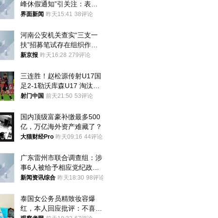
峰休假通知”引关注：表述
不够准确，待修改后印发
界面新闻
昨天15:41
38评论
河南公安机关查实“三支一
扶”招募笔试存在组织作弊
犯罪行为
新京报
昨天16:28
279评论
三连胜！赵松源传射U17国
足2-1勒沃库森U17 淘汰赛
将战河床
射门中国
前天21:50
53评论
国内顶级富豪补缴最多500
亿，万亿海外资产难藏了？
大猫财经Pro
昨天09:16
44评论
广东雷州市联合调查组：涉
事6人被给予相应党纪政务
处分和组织处理
新闻资讯综合
昨天18:30
98评论
泰国女公务员精致妆容爆
红，本人回应批评：不喜欢