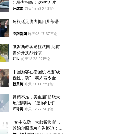
北警方提醒：这种“刀片超
车”，太危险了
环球网
前天15:50
27评论
阿根廷足协力挺因凡蒂诺
澎湃新闻
昨天08:47
37评论
俄罗斯政客逃往法国 此前
曾公开挑战普京
知世
前天18:38
97评论
中国游客在泰国机场遭“歧
视性手势”，泰方责令全面
调查，对责任人采取最严厉
新黄河
昨天09:00
75评论
处分
弹药不足，美重启“超级大
炮”遭嘲讽：“废物利用”
环球网
昨天06:56
74评论
“女生洗澡，大叔帮搓背”，
苏泊尔回应AI广告擦边：视