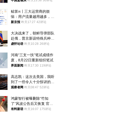
中国篮镜头
昨天13:58
30评论
鲸算π丨三大运营商的烦
恼：用户流量越用越多，收
入却越来越少
新京报
昨天17:27
42评论
大决战来了，朝鲜导弹部队
赴俄，普京新设特殊兵种，
76岁老将扛旗
虚怀论语
昨天10:28
26评论
河南“三支一扶”笔试成绩作
废，8月22日重新组织笔试
界面新闻
昨天17:30
119评论
高志凯：这次去美国，我听
到了一些令人十分惊讶的消
息
观察者网
昨天08:47
52评论
鸿蒙智行被曝删除“竹知
了”风波公告后又恢复 官媒
曾力挺：劝华为要大度的，
有料新语
昨天16:07
175评论
你们适不适合？