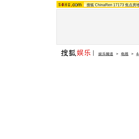
搜狐
ChinaRen
17173
焦点房
娱乐频道
>
电视
>