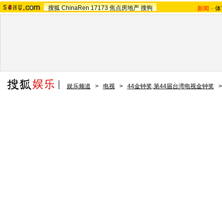
搜狐
ChinaRen
17173
焦点房地产
搜狗
新闻
-
体
娱乐频道
>
电视
>
44金钟奖,第44届台湾电视金钟奖