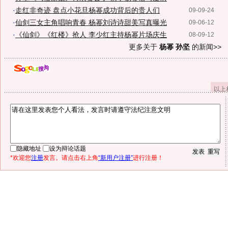
·
走红非奇迹 盘点小花旦杨幂成功背后的贵人们
09-09-24
·
仙剑三女主角唱响青春 杨幂刘诗诗甜美写真曝光
09-06-12
·
《仙剑》《红楼》抢人 李少红主持杨幂片场庆生
08-09-12
更多关于
杨幂 孙坚
的新闻>>
以上
隐藏地址
设为辩论话题
*欢迎您
注册
发言。请点击右上角
“新用户注册”
进行注册！