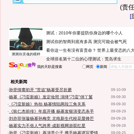
(责任
[
测试：2010年你要提防你身边的哪个小人
测试你的智商到底有多高 测完可能会被气死
看你这一生有没有富贵命？
世界上最变态的八
测测你灵魂的模样
全球排名第十二位的心理测试：荒岛求生
我的天职是搜索
网页
新闻
相关新闻
·
孙坚情窦初开 "苦追"杨幂受尽折磨
09-10-09
·
杨幂《刁蛮新娘》发定妆照 演绎"刁蛮"俏丫鬟
09-09-30
·
《刁蛮新娘》热拍 杨幂情陷两段三角关系
09-09-30
·
《狄仁杰前传》年底开播 杨幂发狠演变态杀手
09-09-29
·
刘亦菲张璇杨幂孙梅竞 北电新生代校花显锋芒
09-09-28
·
杨幂实力不俗人气跨界:成影视网游双红星
09-09-28
·
孙坚《刁蛮新娘》再演贵公子 携手杨幂谱写爱情
09-09-25