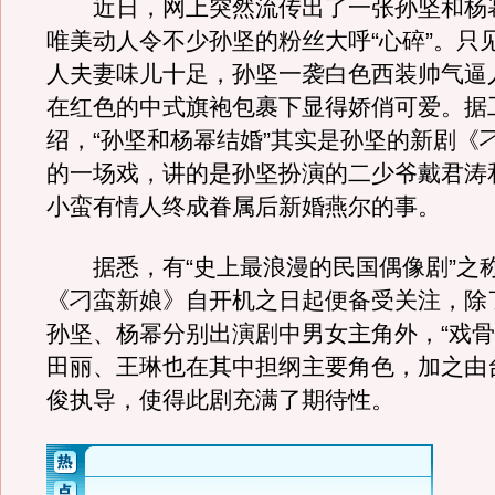
近日，网上突然流传出了一张孙坚和杨
唯美动人令不少孙坚的粉丝大呼“心碎”。只
人夫妻味儿十足，孙坚一袭白色西装帅气逼
在红色的中式旗袍包裹下显得娇俏可爱。据
绍，“孙坚和杨幂结婚”其实是孙坚的新剧《
的一场戏，讲的是孙坚扮演的二少爷戴君涛
小蛮有情人终成眷属后新婚燕尔的事。
据悉，有“史上最浪漫的民国偶像剧”之
《刁蛮新娘》自开机之日起便备受关注，除
孙坚、杨幂分别出演剧中男女主角外，“戏骨
田丽、王琳也在其中担纲主要角色，加之由
俊执导，使得此剧充满了期待性。