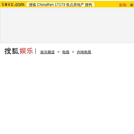
搜狐
ChinaRen
17173
焦点房地产
搜狗
新闻
-
体
娱乐频道
>
电视
>
内地电视